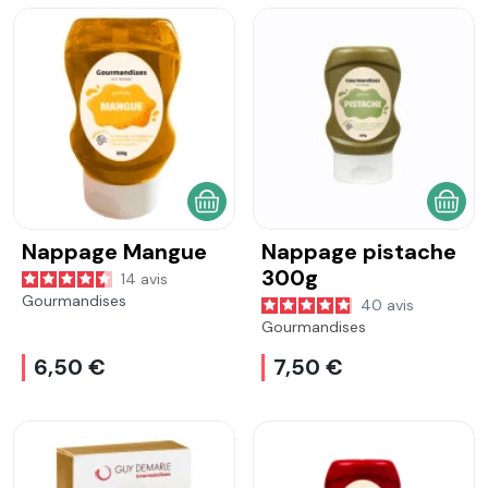
AJOUTER AU PANIER
AJOU
Nappage Mangue
Nappage pistache
300g
14
avis
Gourmandises
40
avis
Gourmandises
6,50 €
7,50 €