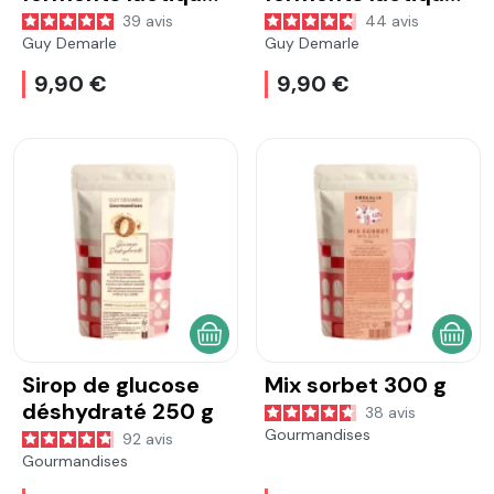
pour Skyr
pour yaourts fruits
39
avis
44
avis
rouges
Guy Demarle
Guy Demarle
9,90 €
9,90 €
AJOUTER AU PANIER
AJOU
Sirop de glucose
Mix sorbet 300 g
déshydraté 250 g
38
avis
Gourmandises
92
avis
Gourmandises