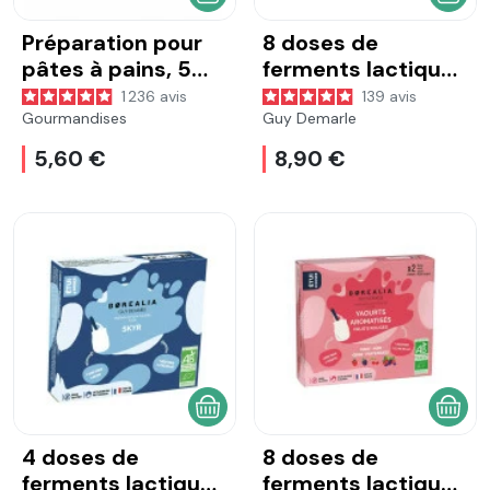
AJOUTER AU PANIER
AJOU
Préparation pour
8 doses de
pâtes à pains, 5
ferments lactiques
sachets de 25 g
pour yaourts
1 236
avis
139
avis
natures
Gourmandises
Guy Demarle
5,60 €
8,90 €
AJOUTER AU PANIER
AJOU
4 doses de
8 doses de
ferments lactiques
ferments lactiques