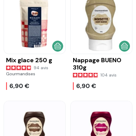
AJOUTER AU PANIER
AJOU
Mix glace 250 g
Nappage BUENO
310g
94
avis
Gourmandises
104
avis
6,90 €
6,90 €