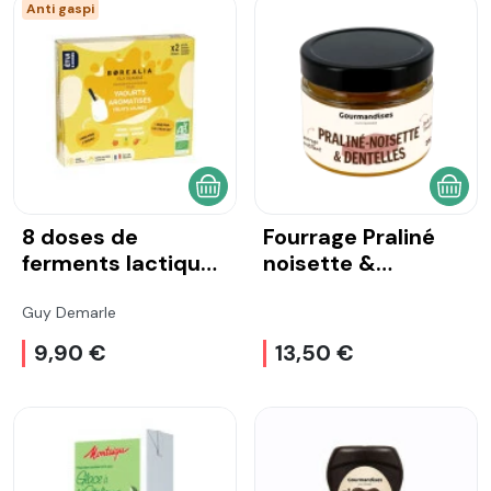
Anti gaspi
AJOUTER AU PANIER
AJOU
8 doses de
Fourrage Praliné
ferments lactiques
noisette &
pour yaourts
dentelles
aromatisés fruits
Guy Demarle
jaunes (pêche,
9,90 €
13,50 €
ananas, mangue,
banane)