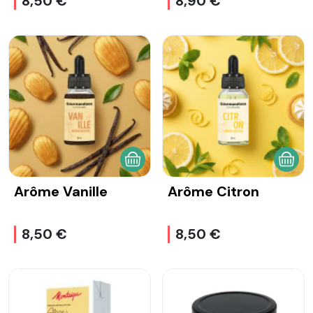
8,50 €
8,90 €
AJOUTER AU PANIER
AJOU
Arôme Vanille
Arôme Citron
8,50 €
8,50 €