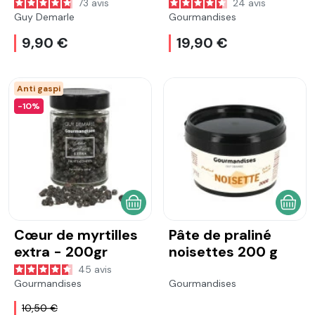
pour yaourts
73
avis
24
avis
aromatisés
Guy Demarle
Gourmandises
9,90 €
19,90 €
Anti gaspi
-10%
AJOUTER AU PANIER
AJOU
Cœur de myrtilles
Pâte de praliné
extra - 200gr
noisettes 200 g
45
avis
Gourmandises
Gourmandises
10,50 €