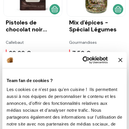
AJOUTER AU PANIER
AJOU
Pistoles de
Mix d'épices -
chocolat noir
Spécial Légumes
54,5% 1 kg
Callebaut
Gourmandises
29,99 €
7,50 €
Team fan de cookies ?
Les cookies ce n'est pas qu'en cuisine ! Ils permettent
aussi à nos équipes de personnaliser le contenu et les
annonces, d'offrir des fonctionnalités relatives aux
médias sociaux et d'analyser notre trafic. Nous
partageons également des informations sur l'utilisation de
AJOUTER AU PANIER
AJOU
notre site avec nos partenaires de médias sociaux, de