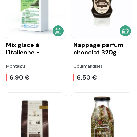
AJOUTER AU PANIER
AJOU
Mix glace à
Nappage parfum
l'italienne -
chocolat 320g
Pistache 1L
Montaigu
Gourmandises
6,90 €
6,50 €