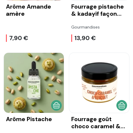
Arôme Amande
Fourrage pistache
amère
& kadayif façon
Dubaï
Gourmandises
7,90 €
13,90 €
AJOUTER AU PANIER
AJOU
Arôme Pistache
Fourrage goût
choco caramel &