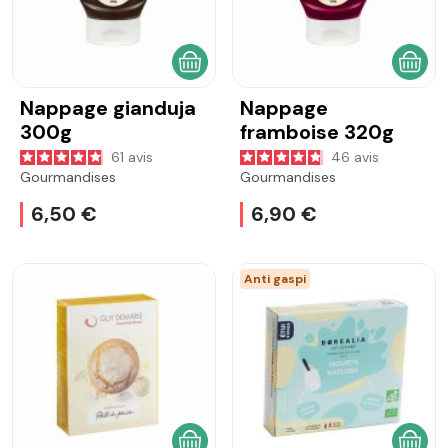
AJOUTER AU PANIER
AJOU
Nappage gianduja
Nappage
300g
framboise 320g
61
avis
46
avis
Gourmandises
Gourmandises
6,50 €
6,90 €
Anti gaspi