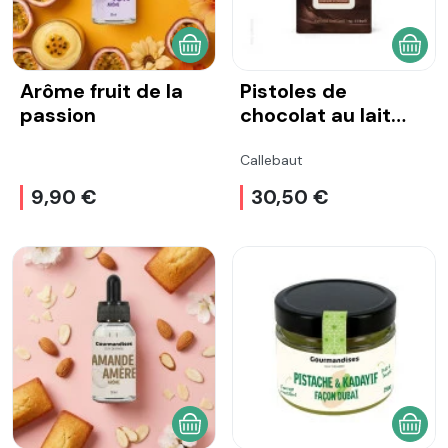
AJOUTER AU PANIER
AJOU
Arôme fruit de la
Pistoles de
passion
chocolat au lait
33,6% 1 kg
Callebaut
9,90 €
30,50 €
AJOUTER AU PANIER
AJOU