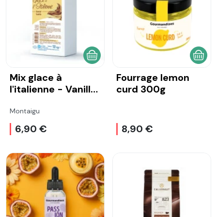
AJOUTER AU PANIER
AJOU
Mix glace à
Fourrage lemon
l'italienne - Vanille
curd 300g
1L
Montaigu
6,90 €
8,90 €