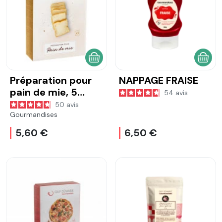
AJOUTER AU PANIER
AJOU
Préparation pour
NAPPAGE FRAISE
pain de mie, 5
54
avis
sachets de 25g
50
avis
Gourmandises
5,60 €
6,50 €