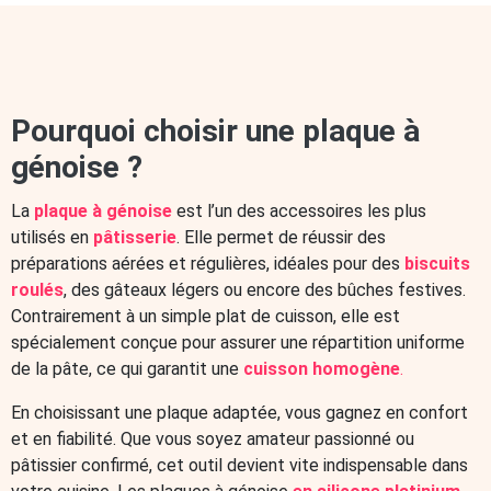
Moules multi-empreintes
Mini moule en silicone
Moule silicone fleur
Offres et Packs
Moules à pain
Moules à génoises
Combo Cook
Par marque
Moules OHRA®
Machine sous vide
Be Save
Accessoires Be Save
Machine à café à grain
CANOFEA®
Pourquoi choisir une plaque à
Café en grains
Gourmandises pour le café
Chocolats individuels
Sirops et sauces pour café
génoise ?
Machine à glace
Borealia
Ustensiles de cuisine
Accessoires de cuisine
Découpoirs
La
plaque à génoise
est l’un des accessoires les plus
Découpoirs de Pâques
Emportes pièces de Noël
Décors
utilisés en
pâtisserie
. Elle permet de réussir des
Décorations pour gâteaux d'anniversaire
préparations aérées et régulières, idéales pour des
biscuits
Accessoire de découpe
roulés
, des gâteaux légers ou encore des bûches festives.
Poche à douille et douille à pâtisserie
Moules à chocolats
Contrairement à un simple plat de cuisson, elle est
Moule à œufs en chocolat
spécialement conçue pour assurer une répartition uniforme
Plaque de Cuisson pour Four et Plaque à Pâtisserie
de la pâte, ce qui garantit une
cuisson homogène
.
Matériel de pâtisserie
Kits tempérage du chocolat
Présentoirs à gateaux
Spatules de cuisine & maryses
En choisissant une plaque adaptée, vous gagnez en confort
ustensiles de cuisine pratiques
Emporte pièces Pâtisserie
et en fiabilité. Que vous soyez amateur passionné ou
Boîtes pâtisserie
Épicerie en ligne
Aides culinaires
pâtissier confirmé, cet outil devient vite indispensable dans
Pates à pain et levures
Arômes et extraits