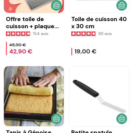
AJOUTER AU PANIER
AJOU
Offre toile de
Toile de cuisson 40
cuisson + plaque
x 30 cm
alu - Jamais l'une
154
avis
161
avis
sans l'autre !
48,90 €
42,90 €
19,00 €
AJOUTER AU PANIER
AJOU
Tapis à Génoise
Petite spatule