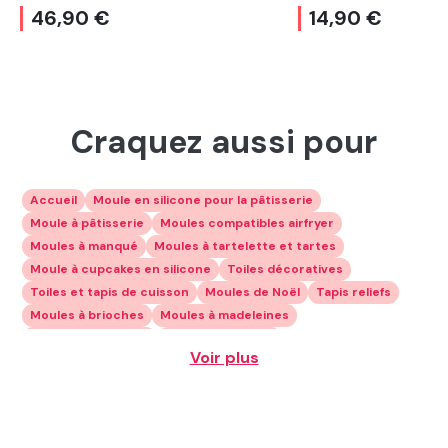
46,90 €
14,90 €
Craquez aussi pour
Accueil
Moule en silicone pour la pâtisserie
Moule à pâtisserie
Moules compatibles airfryer
Moules à manqué
Moules à tartelette et tartes
Moule à cupcakes en silicone
Toiles décoratives
Toiles et tapis de cuisson
Moules de Noël
Tapis reliefs
Moules à brioches
Moules à madeleines
Plaques à génoises
Moules à gâteaux
Voir plus
Moules à gâteaux professionnels
Moules à bûches
Moules à gâteaux individuels
Moules à glaces
Moule à gâteau pour enfant
Par formes
Moules silicone ronds
Moules carrés