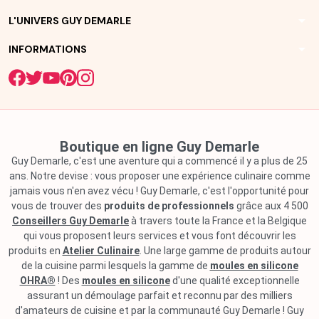
arrow_drop_down
L'UNIVERS GUY DEMARLE
arrow_drop_down
INFORMATIONS
Boutique en ligne Guy Demarle
Guy Demarle, c'est une aventure qui a commencé il y a plus de 25
ans. Notre devise : vous proposer une expérience culinaire comme
jamais vous n'en avez vécu ! Guy Demarle, c'est l'opportunité pour
vous de trouver des
produits de professionnels
grâce aux 4 500
Conseillers Guy Demarle
à travers toute la France et la Belgique
qui vous proposent leurs services et vous font découvrir les
produits en
Atelier Culinaire
. Une large gamme de produits autour
de la cuisine parmi lesquels la gamme de
moules en silicone
OHRA®
! Des
moules en silicone
d'une qualité exceptionnelle
assurant un démoulage parfait et reconnu par des milliers
d'amateurs de cuisine et par la communauté Guy Demarle ! Guy