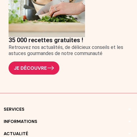
35 000 recettes gratuites !
Retrouvez nos actualités, de délicieux conseils et les
astuces gourmandes de notre communauté
JE DÉCOUVRE
arrow_drop_down
SERVICES
arrow_drop_down
INFORMATIONS
arrow_drop_down
ACTUALITÉ