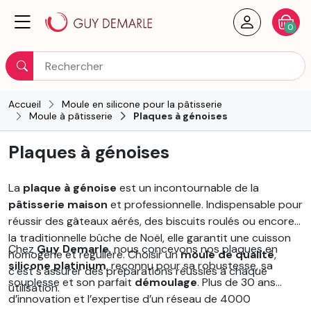
Créer un
Votre
0
Rechercher
Accueil
Moule en silicone pour la pâtisserie
Moule à pâtisserie
Plaques à génoises
Plaques à génoises
La
plaque à génoise
est un incontournable de la
pâtisserie maison
et professionnelle. Indispensable pour
réussir des gâteaux aérés, des biscuits roulés ou encore
la traditionnelle bûche de Noël, elle garantit une cuisson
Chez
Guy Demarle
, nous concevons nos plaques en
homogène et régulière. Choisir un
moule de qualité
,
silicone platinium
, reconnu pour sa robustesse, sa
c’est s’assurer des préparations réussies à chaque
souplesse et son parfait
démoulage
. Plus de 30 ans
utilisation.
d’innovation et l’expertise d’un réseau de 4000