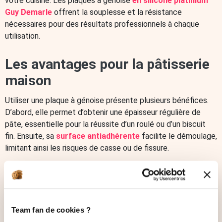
votre cuisine. Les plaques à génoise
en silicone platinium
Colorants alimentaires
Infusions et Bouillons
Guy Demarle
offrent la souplesse et la résistance
Ingrédients techniques
Préparations à gateaux
nécessaires pour des résultats professionnels à chaque
Ferments yaourt
Mix glace
Pâtisserie
utilisation.
Chocolats et pralinés
Pistoles de chocolat
Pâtes à sucres et sucres
Décorations
Les avantages pour la pâtisserie
Décoration de bûche de Noël
maison
Décorations de gâteaux comestibles
Décorations de gâteaux réutilisables
Purées de fruits
Utiliser une plaque à génoise présente plusieurs bénéfices.
Pates sucrés et coulis sucrés
Fruits secs et confits
Spray alimentaire
Gélatine et gélifiant
Topping
D’abord, elle permet d’obtenir une épaisseur régulière de
Glaçage pâtisserie
Fourrage pâtisserie
Epicerie fine
pâte, essentielle pour la réussite d’un roulé ou d’un biscuit
Epices et condiments
Huiles et vinaigres
fin. Ensuite, sa
surface antiadhérente
facilite le démoulage,
Préparations culinaires
Tartinables et sauces
limitant ainsi les risques de casse ou de fissure.
Champignons déshydratés
Sirops
Perles de saveur
Grâce au
silicone platinium
, exclusif à Guy Demarle, les
Fleurs comestibles
Graines comestibles
Apéritifs
plaques résistent aux hautes températures et conservent
Produits Bio
Coffrets Gourmands
Nouveautés Épicerie
leurs performances dans le temps. Elles sont également
Sélections
Guy Demarle Days
Guy Demarle Days - Moules OHRA
simples à ranger grâce à leur flexibilité et à leur légèreté.
Team fan de cookies ?
Guy Demarle Days - Épicerie
Guy Demarle Days - Ustensiles
Enfin, leur entretien est rapide : un simple rinçage suffit dans