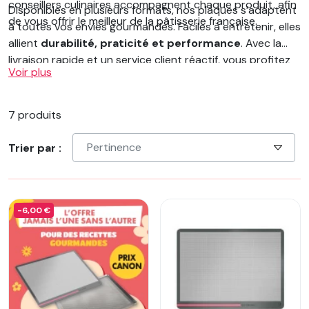
conseillers culinaires accompagnent chaque produit, afin
Disponibles en plusieurs formats, nos plaques s’adaptent
de vous offrir le meilleur de la pâtisserie française.
à toutes vos envies gourmandes. Faciles à entretenir, elles
allient
durabilité, praticité et performance
. Avec la
livraison rapide et un service client réactif, vous profitez
Voir plus
d’une expérience complète et rassurante. Redécouvrez le
plaisir de réaliser des génoises parfaites grâce à la qualité
Guy Demarle.
7 produits
Pertinence
Trier par :
-6,00 €