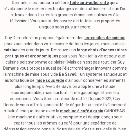
Demarle, c'est aussi la célèbre
toile anti-adhérente
qui a
révolutionné le métier des boulangers et des pâtissiers et que l'on
retrouve dans toutes les grandes émissions culinaires à la
télévision ! Vous aussi, découvrez cette toile aux propriétés
uniques sans plus attendre.
Guy Demarle vous propose également des
ustensiles de cuisine
pour vous aider dans votre cuisine de tous les jours, mais aussi la
cuisine
des grands jours. Retrouvez un
large choix d'accessoires
pratiques et ergonomiques
pour vous faciliter la vie et pour que
cuisine soit synonyme de plaisir ! Mais ce n'est pas tout, car Guy
Demarle vous propose aussi de l'électroménager innovant comme
la machine de mise sous vide
Be Save®
: un système astucieux et
automatique de
mise sous vide
d'air pour conserver les aliments
plus longtemps. Avec Be Save, on adopte une attitude
écoresponsable, mais surtout : fini le gaspillage et vive les
économies ! Vous êtes amateur de café ? Depuis 2022, Guy
Demarle vous offre la possibilité de déguster un café fraîchement
moulu à chaque tasse avec la
machine à café à grain
CANOFEA®.
Une machine à café intuitive, compacte et design conçu pour
capter tous les arômes du café pour une expérience de
dégustation exceptionnelle. Notre devise, c'est aussi celle du bien