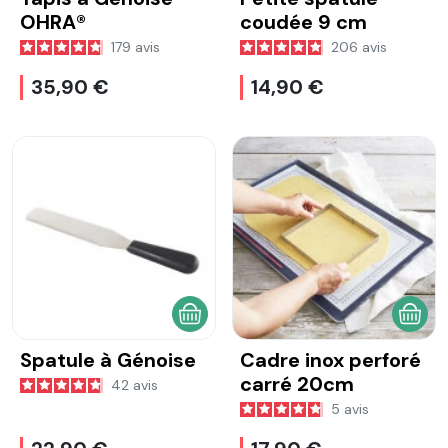
OHRA®
coudée 9 cm
179
avis
206
avis
35,90 €
14,90 €
AJOUTER AU PANIER
AJOU
Spatule à Génoise
Cadre inox perforé
carré 20cm
42
avis
5
avis