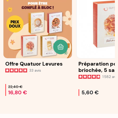
AJOUTER AU PANIER
Offre Quatuor Levures
Préparation po
briochée, 5 sa
33
avis
25 g
1 582
avi
22,40 €
16,80 €
5,60 €