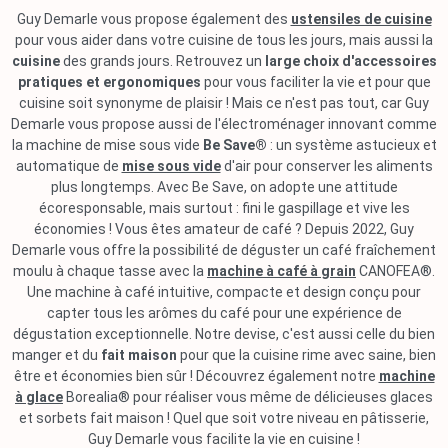
Guy Demarle vous propose également des
ustensiles de cuisine
pour vous aider dans votre cuisine de tous les jours, mais aussi la
cuisine
des grands jours. Retrouvez un
large choix d'accessoires
pratiques et ergonomiques
pour vous faciliter la vie et pour que
cuisine soit synonyme de plaisir ! Mais ce n'est pas tout, car Guy
Demarle vous propose aussi de l'électroménager innovant comme
la machine de mise sous vide
Be Save®
: un système astucieux et
automatique de
mise sous vide
d'air pour conserver les aliments
plus longtemps. Avec Be Save, on adopte une attitude
écoresponsable, mais surtout : fini le gaspillage et vive les
économies ! Vous êtes amateur de café ? Depuis 2022, Guy
Demarle vous offre la possibilité de déguster un café fraîchement
moulu à chaque tasse avec la
machine à café à grain
CANOFEA®.
Une machine à café intuitive, compacte et design conçu pour
capter tous les arômes du café pour une expérience de
dégustation exceptionnelle. Notre devise, c'est aussi celle du bien
manger et du
fait maison
pour que la cuisine rime avec saine, bien
être et économies bien sûr ! Découvrez également notre
machine
à glace
Borealia® pour réaliser vous même de délicieuses glaces
et sorbets fait maison ! Quel que soit votre niveau en pâtisserie,
Guy Demarle vous facilite la vie en cuisine !