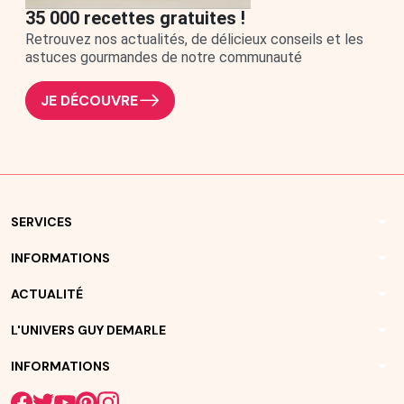
35 000 recettes gratuites !
Retrouvez nos actualités, de délicieux conseils et les
astuces gourmandes de notre communauté
JE DÉCOUVRE
arrow_drop_down
SERVICES
arrow_drop_down
INFORMATIONS
arrow_drop_down
ACTUALITÉ
arrow_drop_down
L'UNIVERS GUY DEMARLE
arrow_drop_down
INFORMATIONS