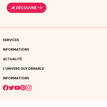
JE DÉCOUVRE
arrow_drop_down
SERVICES
arrow_drop_down
INFORMATIONS
arrow_drop_down
ACTUALITÉ
arrow_drop_down
L'UNIVERS GUY DEMARLE
arrow_drop_down
INFORMATIONS