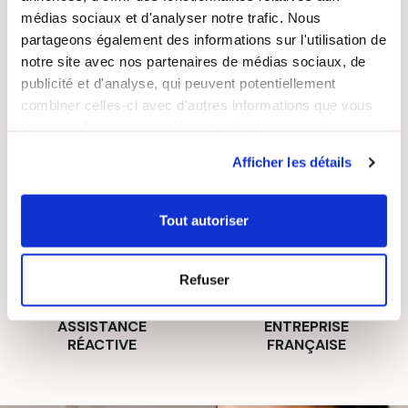
médias sociaux et d'analyser notre trafic. Nous
partageons également des informations sur l'utilisation de
LIVRAISON
PAIEMENT
notre site avec nos partenaires de médias sociaux, de
SUIVIE
SÉCURISÉ
publicité et d'analyse, qui peuvent potentiellement
combiner celles-ci avec d'autres informations que vous
leur avez fournies ou qu'ils ont collectées lors de votre
utilisation de leurs services.
Afficher les détails
RECETTES
SATISFAIT OU
GRATUITES
REMBOURSÉ
Tout autoriser
Refuser
ASSISTANCE
ENTREPRISE
RÉACTIVE
FRANÇAISE