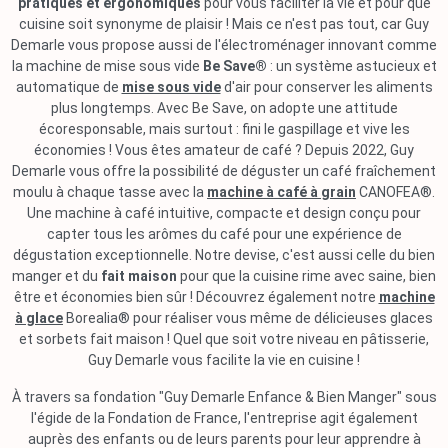
pratiques et ergonomiques
pour vous faciliter la vie et pour que
cuisine soit synonyme de plaisir ! Mais ce n'est pas tout, car Guy
Demarle vous propose aussi de l'électroménager innovant comme
la machine de mise sous vide
Be Save®
: un système astucieux et
automatique de
mise sous vide
d'air pour conserver les aliments
plus longtemps. Avec Be Save, on adopte une attitude
écoresponsable, mais surtout : fini le gaspillage et vive les
économies ! Vous êtes amateur de café ? Depuis 2022, Guy
Demarle vous offre la possibilité de déguster un café fraîchement
moulu à chaque tasse avec la
machine à café à grain
CANOFEA®.
Une machine à café intuitive, compacte et design conçu pour
capter tous les arômes du café pour une expérience de
dégustation exceptionnelle. Notre devise, c'est aussi celle du bien
manger et du
fait maison
pour que la cuisine rime avec saine, bien
être et économies bien sûr ! Découvrez également notre
machine
à glace
Borealia® pour réaliser vous même de délicieuses glaces
et sorbets fait maison ! Quel que soit votre niveau en pâtisserie,
Guy Demarle vous facilite la vie en cuisine !
À travers sa fondation "Guy Demarle Enfance & Bien Manger" sous
l'égide de la Fondation de France, l'entreprise agit également
auprès des enfants ou de leurs parents pour leur apprendre à