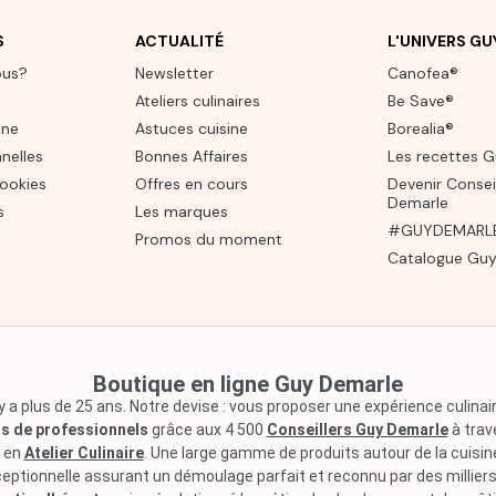
S
ACTUALITÉ
L'UNIVERS G
ous?
Newsletter
Canofea®
Ateliers culinaires
Be Save®
one
Astuces cuisine
Borealia®
nelles
Bonnes Affaires
Les recettes 
cookies
Offres en cours
Devenir Consei
Demarle
s
Les marques
#GUYDEMARLE 
Promos du moment
Catalogue Guy
Boutique en ligne Guy Demarle
 a plus de 25 ans. Notre devise : vous proposer une expérience culin
s de professionnels
grâce aux 4 500
Conseillers Guy Demarle
à trav
s en
Atelier Culinaire
. Une large gamme de produits autour de la cuisi
ceptionnelle assurant un démoulage parfait et reconnu par des millie