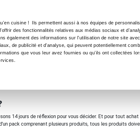
TROUVER UN·E CON
u'en cuisine ! Ils permettent aussi à nos équipes de personnalis
'offrir des fonctionnalités relatives aux médias sociaux et d'anal
E SOUS VIDE
MACHINE À CAFÉ
MACHINE À GLACE
N
ns également des informations sur l'utilisation de notre site ave
aux, de publicité et d'analyse, qui peuvent potentiellement comb
ormations que vous leur avez fournies ou qu'ils ont collectées lo
ervices.
?
sons 14 jours de réflexion pour vous décider. Et pour tout achat 
un pack comprenant plusieurs produits, tous les produits doive