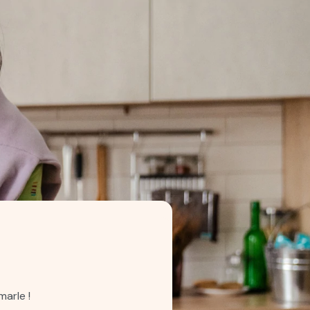
arle !