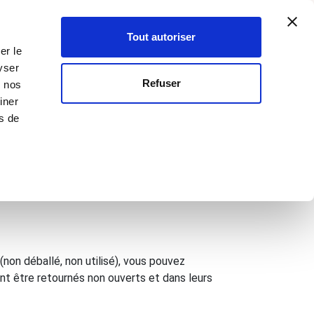
Créer un compte
Mon compte
SEILLER·ÈRE
0
Votre p
-
Inscription
Connexion
Tout autoriser
er le
yser
OUVEAUTÉS
OFFRES SPÉCIALES
Refuser
c nos
iner
rs de
(non déballé, non utilisé), vous pouvez
nt être retournés non ouverts et dans leurs