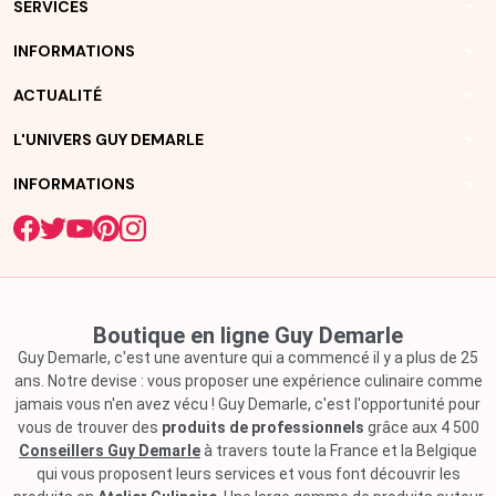
arrow_drop_down
SERVICES
arrow_drop_down
INFORMATIONS
arrow_drop_down
ACTUALITÉ
arrow_drop_down
L'UNIVERS GUY DEMARLE
arrow_drop_down
INFORMATIONS
Boutique en ligne Guy Demarle
Guy Demarle, c'est une aventure qui a commencé il y a plus de 25
ans. Notre devise : vous proposer une expérience culinaire comme
jamais vous n'en avez vécu ! Guy Demarle, c'est l'opportunité pour
vous de trouver des
produits de professionnels
grâce aux 4 500
Conseillers Guy Demarle
à travers toute la France et la Belgique
qui vous proposent leurs services et vous font découvrir les