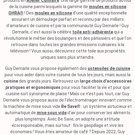
produits en
Atelier Culinaire
. Une large gamme de produits autour
de la cuisine parmi lesquels la gamme de
moules en silicone
OHRA®
! Des
moules en silicone
d'une qualité exceptionnelle
assurant un démoulage parfait et reconnu par des milliers
d'amateurs de cuisine et par la communauté Guy Demarle ! Guy
Demarle, c'est aussi la célèbre
toile anti-adhérente
qui a
révolutionné le métier des boulangers et des pâtissiers et que l'on
retrouve dans toutes les grandes émissions culinaires à la
télévision ! Vous aussi, découvrez cette toile aux propriétés
uniques sans plus attendre.
Guy Demarle vous propose également des
ustensiles de cuisine
pour vous aider dans votre cuisine de tous les jours, mais aussi la
cuisine
des grands jours. Retrouvez un
large choix d'accessoires
pratiques et ergonomiques
pour vous faciliter la vie et pour que
cuisine soit synonyme de plaisir ! Mais ce n'est pas tout, car Guy
Demarle vous propose aussi de l'électroménager innovant comme
la machine de mise sous vide
Be Save®
: un système astucieux et
automatique de
mise sous vide
d'air pour conserver les aliments
plus longtemps. Avec Be Save, on adopte une attitude
écoresponsable, mais surtout : fini le gaspillage et vive les
économies ! Vous êtes amateur de café ? Depuis 2022, Guy