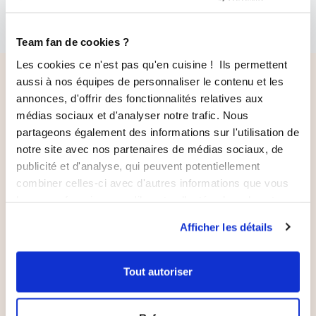
6,50 €
7,90 €
Team fan de cookies ?
Les cookies ce n'est pas qu'en cuisine ! Ils permettent
Nos pépites à découvrir
aussi à nos équipes de personnaliser le contenu et les
annonces, d'offrir des fonctionnalités relatives aux
médias sociaux et d'analyser notre trafic. Nous
-15%
partageons également des informations sur l'utilisation de
notre site avec nos partenaires de médias sociaux, de
publicité et d'analyse, qui peuvent potentiellement
combiner celles-ci avec d'autres informations que vous
leur avez fournies ou qu'ils ont collectées lors de votre
utilisation de leurs services.
Afficher les détails
Tout autoriser
AJOUTER AU PANIER