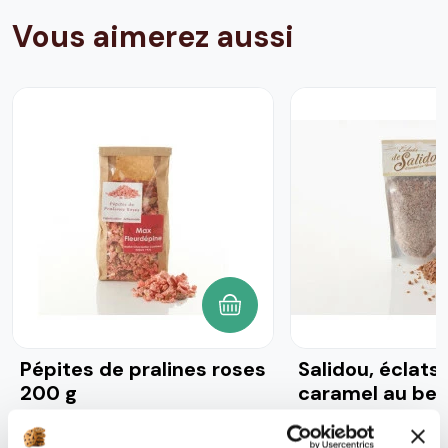
Vous aimerez aussi
AJOUTER AU PANIER
Pépites de pralines roses
Salidou, éclats
200 g
caramel au beu
220 g
38
avis
35
avis