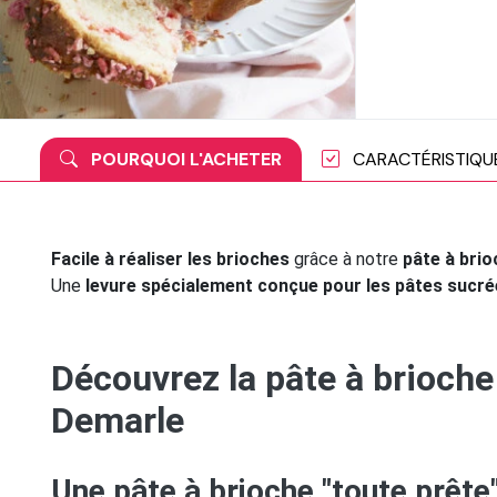
POURQUOI L'ACHETER
CARACTÉRISTIQU
Facile à réaliser les brioches
grâce à notre
pâte à brio
Une
levure spécialement conçue pour les pâtes sucr
Découvrez la pâte à brioche
Demarle
Une pâte à brioche "toute prête"