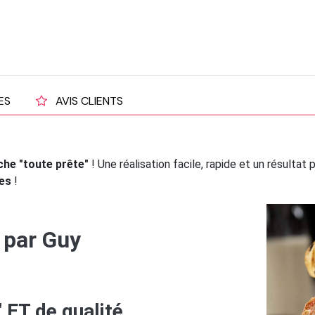
ES
AVIS CLIENTS
che "toute prête"
! Une réalisation facile, rapide et un résultat
ées
!
 par Guy
 ET de qualité