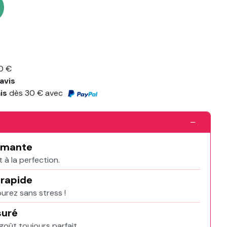
0 €
avis
ais
dès 30 € avec
rmante
 à la perfection.
 rapide
urez sans stress !
suré
oût toujours parfait.