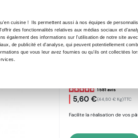
TROUVER UN·E CON
u'en cuisine ! Ils permettent aussi à nos équipes de personnalis
'offrir des fonctionnalités relatives aux médias sociaux et d'anal
E SOUS VIDE
MACHINE À CAFÉ
MACHINE À GLACE
N
ns également des informations sur l'utilisation de notre site ave
aux, de publicité et d'analyse, qui peuvent potentiellement comb
Moule à pâtisserie
Moules à brioches
Préparation pour pâ
ormations que vous leur avez fournies ou qu'ils ont collectées lo
ervices.
Préparation po
de 25 g
1 581
avis
5,60 €
(44,80 € Kg)
TTC
Facilite la réalisation de vos p