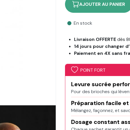
AJOUTER AU PANIER
En stock
Livraison OFFERTE
dès 8
14 jours pour changer d’
Paiement en 4X sans fr
POINT FORT
Levure sucrée perfo
Pour des brioches qui lèvent
Préparation facile et
Mélangez, façonnez, et savo
Dosage constant as
Chaque sachet garantit un g