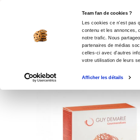
Rechercher
Team fan de cookies ?
Les cookies ce n'est pas q
contenu et les annonces, d
MOULES SILICONE
USTENSILES
ÉPICERIE
MIS
notre trafic. Nous partageo
partenaires de médias soci
Accueil
Moule en silicone pour la pâtisserie
celles-ci avec d'autres inf
votre utilisation de leurs s
Afficher les détails