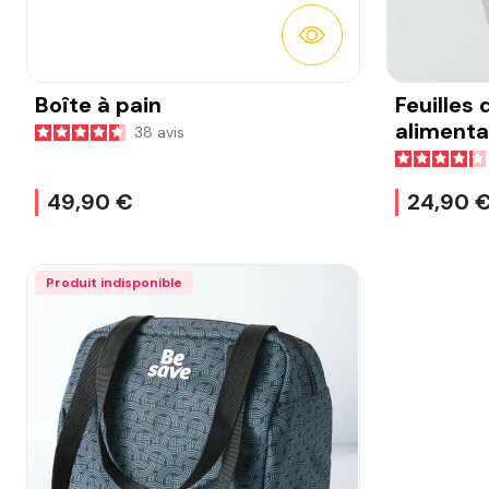
DÉTAILS
Boîte à pain
Feuilles
alimentai
38
avis
cire d'ab
49,90 €
24,90 
Produit indisponible