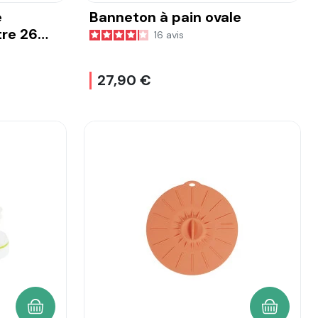
e
Banneton à pain ovale
re 26
16
avis
27,90 €
AJOUTER AU PANIER
AJOUTER