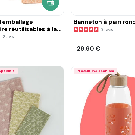
AJOUTER AU PANIER
 d'emballage
Banneton à pain ron
re réutilisables à la
31
avis
eille
12
avis
€
29,90 €
sponible
Produit indisponible