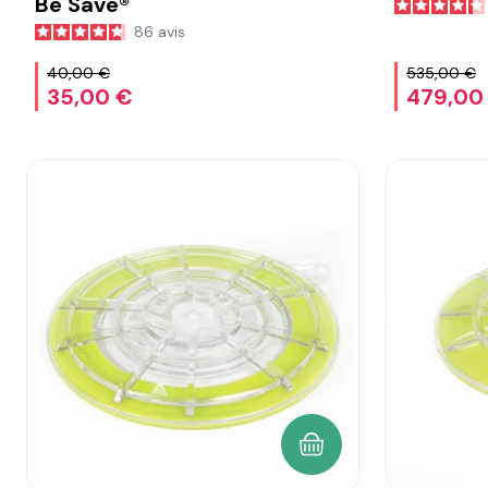
Be Save®
86
avis
40,00 €
535,00 €
35,00 €
479,00
AJOUTER AU PANIER