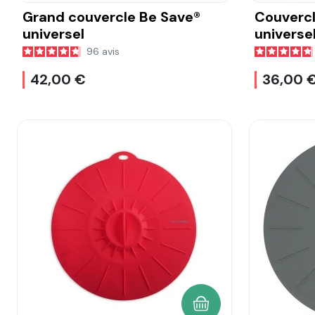
Grand couvercle Be Save®
Couverc
universel
universe
96
avis
42,00 €
36,00 
AJOUTER AU PANIER