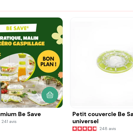
AJOUTER AU PANIER
emium Be Save
Petit couvercle Be S
universel
241
avis
248
avis