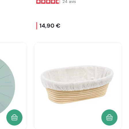
24
avis
14,90 €
AJOUTER AU PANIER
AJOUTER