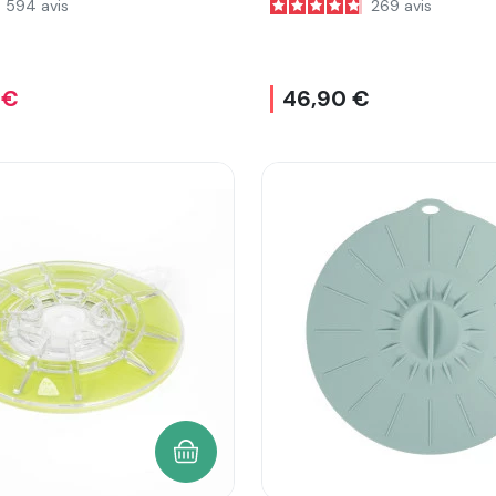
594
avis
269
avis
 €
46,90 €
AJOUTER AU PANIER