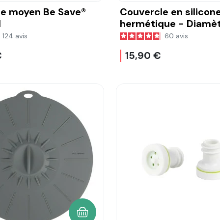
le moyen Be Save®
Couvercle en silicon
l
hermétique - Diamèt
cm
124
avis
60
avis
€
15,90 €
AJOUTER AU PANIER