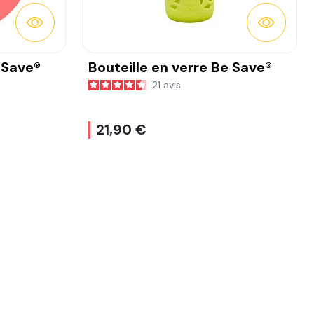
DÉTAILS
DÉTAILS
 Save®
Bouteille en verre Be Save®
21
avis
21,90 €