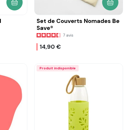
AJOUTER AU PANIER
AJOUTER
d
Set de Couverts Nomades Be
Save®
7
avis
14,90 €
Produit indisponible