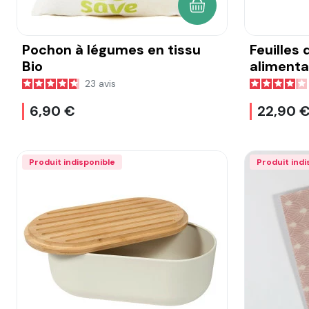
AJOUTER AU PANIER
Pochon à légumes en tissu
Feuilles
Bio
alimentai
cire d'ab
23
avis
6,90 €
22,90 
Produit indisponible
Produit indi