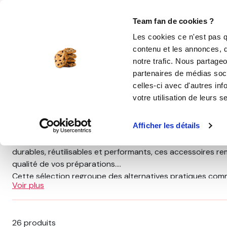
Rechercher
Team fan de cookies ?
Les cookies ce n'est pas q
contenu et les annonces, d
MOULES SILICONE
USTENSILES
ÉPICERIE
MIS
notre trafic. Nous partageo
partenaires de médias soci
Accueil
Sélections
Zéro déchets
celles-ci avec d'autres inf
votre utilisation de leurs s
Zéro déchets
Afficher les détails
Les
produits zéro déchet cuisine
Guy Demarle vous perm
durables, réutilisables et performants, ces accessoires re
qualité de vos préparations.
Cette sélection regroupe des alternatives pratiques comme 
Voir plus
hermétiques, les poches à douille lavables ou encore des u
conservation, optimiser l’organisation de la cuisine et a
En choisissant ces solutions zéro déchet, vous faites le c
26 produits
OHRA®
, accessoires pâtisserie, matériel Borealia® et pro