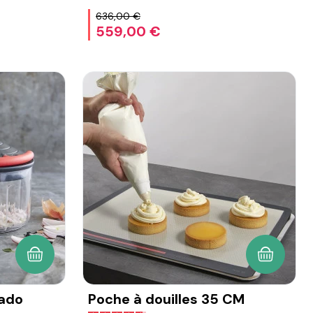
636,00 €
559,00 €
AJOUTER AU PANIER
AJOUTER
nado
Poche à douilles 35 CM