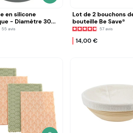
e en silicone
Lot de 2 bouchons d
ue - Diamètre 30
bouteille Be Save®
55
avis
57
avis
14,00 €