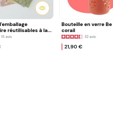
DÉTAILS
 d'emballage
Bouteille en verre Be
re réutilisables à la
corail
eille
15
avis
32
avis
€
21,90 €