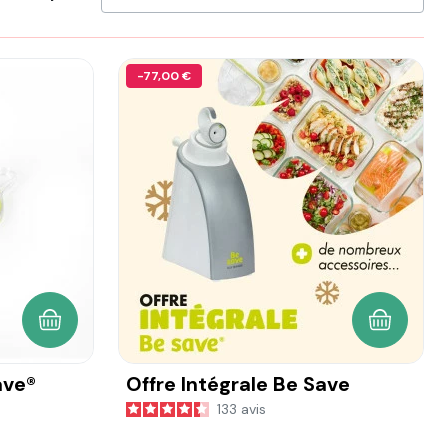
-77,00 €
AJOUTER AU PANIER
AJOUTER
ave®
Offre Intégrale Be Save
133
avis