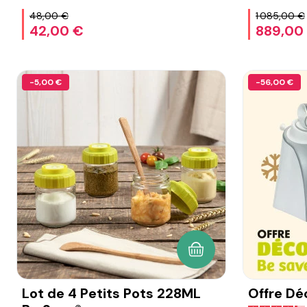
48,00 €
1 085,00 €
42,00 €
889,00
-5,00 €
-56,00 €
AJOUTER AU PANIER
Lot de 4 Petits Pots 228ML
Offre Dé