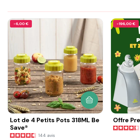
-6,00 €
-196,00 €
AJOUTER AU PANIER
Lot de 4 Petits Pots 318ML Be
Offre Pr
Save®
144
avis