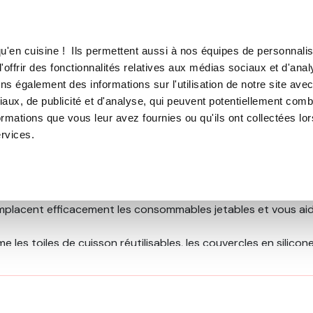
TROUVER UN·E CON
u'en cuisine ! Ils permettent aussi à nos équipes de personnalis
'offrir des fonctionnalités relatives aux médias sociaux et d'anal
E SOUS VIDE
MACHINE À CAFÉ
MACHINE À GLACE
N
ns également des informations sur l'utilisation de notre site ave
aux, de publicité et d'analyse, qui peuvent potentiellement comb
ormations que vous leur avez fournies ou qu'ils ont collectées lo
ervices.
ettent d’adopter des gestes plus responsables tout en simpl
mplacent efficacement les consommables jetables et vous aiden
les toiles de cuisson réutilisables, les couvercles en silicon
stensiles polyvalents pensés pour durer. Chaque produit est im
ccompagner vos recettes maison.
hoix d’un matériel fiable, économique et écologique, compatib
duits de conservation Be Save®.