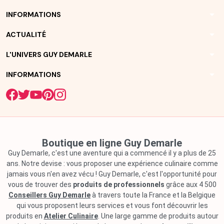
arrow_drop_down
INFORMATIONS
arrow_drop_down
ACTUALITÉ
arrow_drop_down
L'UNIVERS GUY DEMARLE
arrow_drop_down
INFORMATIONS
Boutique en ligne Guy Demarle
Guy Demarle, c'est une aventure qui a commencé il y a plus de 25
ans. Notre devise : vous proposer une expérience culinaire comme
jamais vous n'en avez vécu ! Guy Demarle, c'est l'opportunité pour
vous de trouver des
produits de professionnels
grâce aux 4 500
Conseillers Guy Demarle
à travers toute la France et la Belgique
qui vous proposent leurs services et vous font découvrir les
produits en
Atelier Culinaire
. Une large gamme de produits autour