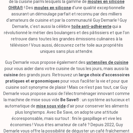
de la cuisine parmi lesquels la gamme de
moules en silicone
OHRA®
! Des
moules en silicone
d'une qualité exceptionnelle
assurant un démoulage parfait et reconnu par des milliers
d'amateurs de cuisine et par la communauté Guy Demarle ! Guy
Demarle, c'est aussi la célèbre
toile anti-adhérente
qui a
révolutionné le métier des boulangers et des pâtissiers et que l'on
retrouve dans toutes les grandes émissions culinaires à la
télévision ! Vous aussi, découvrez cette toile aux propriétés
uniques sans plus attendre.
Guy Demarle vous propose également des
ustensiles de cuisine
pour vous aider dans votre cuisine de tous les jours, mais aussi la
cuisine
des grands jours. Retrouvez un
large choix d'accessoires
pratiques et ergonomiques
pour vous faciliter la vie et pour que
cuisine soit synonyme de plaisir ! Mais ce n'est pas tout, car Guy
Demarle vous propose aussi de l'électroménager innovant comme
la machine de mise sous vide
Be Save®
: un système astucieux et
automatique de
mise sous vide
d'air pour conserver les aliments
plus longtemps. Avec Be Save, on adopte une attitude
écoresponsable, mais surtout : fini le gaspillage et vive les
économies ! Vous êtes amateur de café ? Depuis 2022, Guy
Demarle vous offre la possibilité de déguster un café fraîchement