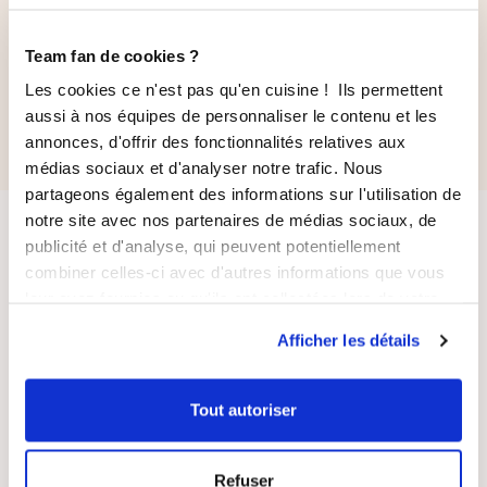
briochée, 5 sa
32
avis
25 g
1 581
avis
Team fan de cookies ?
22,40 €
Les cookies ce n'est pas qu'en cuisine ! Ils permettent
16,80 €
5,60 €
aussi à nos équipes de personnaliser le contenu et les
annonces, d'offrir des fonctionnalités relatives aux
médias sociaux et d'analyser notre trafic. Nous
partageons également des informations sur l'utilisation de
notre site avec nos partenaires de médias sociaux, de
publicité et d'analyse, qui peuvent potentiellement
combiner celles-ci avec d'autres informations que vous
leur avez fournies ou qu'ils ont collectées lors de votre
utilisation de leurs services.
Afficher les détails
LIVRAISON
PAIEMENT
SUIVIE
SÉCURISÉ
Tout autoriser
Refuser