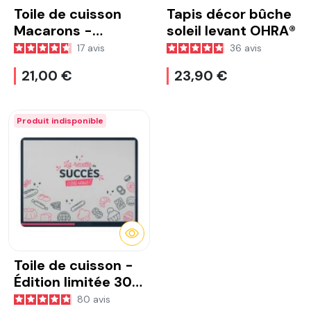
Toile de cuisson
Tapis décor bûche
Macarons -
soleil levant OHRA®
Signature Maëlig
17
avis
36
avis
Georgelin
21,00 €
23,90 €
Produit indisponible
DÉTAILS
Toile de cuisson -
Édition limitée 30
ans 40x30 Ohra®
80
avis