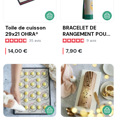
AJOUTER AU PANIER
AJOU
Toile de cuisson
BRACELET DE
29x21 OHRA®
RANGEMENT POUR
TOILE DE CUISSON
35
avis
9
avis
- KIDS
14,00 €
7,90 €
AJOUTER AU PANIER
AJOU