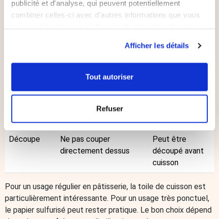
Support
À poser sur une plaque
À poser sur une
publicité et d'analyse, qui peuvent potentiellement
ou une grille adaptée
plaque
combiner celles-ci avec d'autres informations que vous
leur avez fournies ou qu'ils ont collectées lors de votre
Recettes
Biscuits, choux, pains,
Cuissons
utilisation de leurs services.
adaptées
pizzas, macarons,
ponctuelles du
Afficher les détails
feuilletés
quotidien
Manipulation
Plus stable avec une
Peut bouger ou
Tout autoriser
plaque adaptée
se froisser
Entretien
Nettoyage après usage
À jeter après
Refuser
utilisation
Découpe
Ne pas couper
Peut être
directement dessus
découpé avant
cuisson
Pour un usage régulier en pâtisserie, la toile de cuisson est
particulièrement intéressante. Pour un usage très ponctuel,
le papier sulfurisé peut rester pratique. Le bon choix dépend