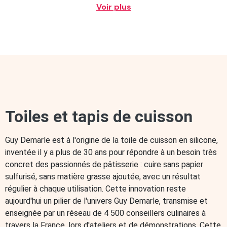
Voir plus
Moules à gâteaux professionnels
Moules à bûches
Moules à gâteaux individuels
Moules à glaces
Moule à gâteau pour enfant
Par formes
Moules silicone ronds
Moules carrés
Moules multi-empreintes
Mini moule en silicone
Moule silicone fleur
Offres et Packs
Moules à pain
Moules à génoises
Combo Cook
Par marque
Moules OHRA®
Machine sous vide
Be Save
Accessoires Be Save
Machine à café à grain
CANOFEA®
Toiles et tapis de cuisson
Café en grains
Gourmandises pour le café
Chocolats individuels
Sirops et sauces pour café
Machine à glace
Borealia
Ustensiles de cuisine
Guy Demarle est à l'origine de la toile de cuisson en silicone,
Accessoires de cuisine
Découpoirs
inventée il y a plus de 30 ans pour répondre à un besoin très
Découpoirs de Pâques
Emportes pièces de Noël
Décors
concret des passionnés de pâtisserie : cuire sans papier
Décorations pour gâteaux d'anniversaire
sulfurisé, sans matière grasse ajoutée, avec un résultat
Accessoire de découpe
régulier à chaque utilisation. Cette innovation reste
Poche à douille et douille à pâtisserie
Moules à chocolats
aujourd'hui un pilier de l'univers Guy Demarle, transmise et
Moule à œufs en chocolat
enseignée par un réseau de 4 500 conseillers culinaires à
Plaque de Cuisson pour Four et Plaque à Pâtisserie
travers la France, lors d'ateliers et de démonstrations. Cette