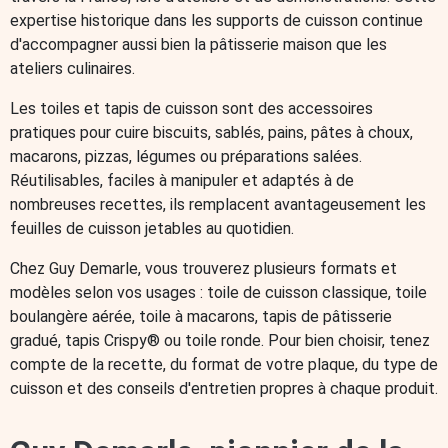
Matériel de pâtisserie
Kits tempérage du chocolat
expertise historique dans les supports de cuisson continue
Présentoirs à gateaux
Spatules de cuisine & maryses
d'accompagner aussi bien la pâtisserie maison que les
ustensiles de cuisine pratiques
Emporte pièces Pâtisserie
ateliers culinaires.
Boîtes pâtisserie
Épicerie en ligne
Aides culinaires
Pates à pain et levures
Arômes et extraits
Les toiles et tapis de cuisson sont des accessoires
Colorants alimentaires
Infusions et Bouillons
pratiques pour cuire biscuits, sablés, pains, pâtes à choux,
Ingrédients techniques
Préparations à gateaux
macarons, pizzas, légumes ou préparations salées.
Ferments yaourt
Mix glace
Pâtisserie
Réutilisables, faciles à manipuler et adaptés à de
Chocolats et pralinés
Pistoles de chocolat
nombreuses recettes, ils remplacent avantageusement les
Pâtes à sucres et sucres
Décorations
feuilles de cuisson jetables au quotidien.
Décoration de bûche de Noël
Décorations de gâteaux comestibles
Chez Guy Demarle, vous trouverez plusieurs formats et
Décorations de gâteaux réutilisables
Purées de fruits
modèles selon vos usages : toile de cuisson classique, toile
Pates sucrés et coulis sucrés
Fruits secs et confits
boulangère aérée, toile à macarons, tapis de pâtisserie
Spray alimentaire
Gélatine et gélifiant
Topping
gradué, tapis Crispy® ou toile ronde. Pour bien choisir, tenez
Glaçage pâtisserie
Fourrage pâtisserie
Epicerie fine
compte de la recette, du format de votre plaque, du type de
Epices et condiments
Huiles et vinaigres
cuisson et des conseils d'entretien propres à chaque produit.
Préparations culinaires
Tartinables et sauces
Champignons déshydratés
Sirops
Perles de saveur
Fleurs comestibles
Graines comestibles
Apéritifs