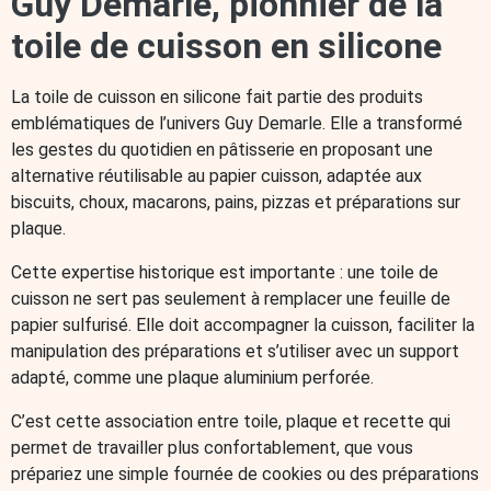
Guy Demarle, pionnier de la
Produits Bio
Coffrets Gourmands
Nouveautés Épicerie
toile de cuisson en silicone
Sélections
Guy Demarle Days
Guy Demarle Days - Moules OHRA
La toile de cuisson en silicone fait partie des produits
Guy Demarle Days - Épicerie
Guy Demarle Days - Ustensiles
Nouveautés
Fêtes des mères - Idées cadeaux
emblématiques de l’univers Guy Demarle. Elle a transformé
Best-sellers Guy Demarle
Chocolats maison
les gestes du quotidien en pâtisserie en proposant une
Coups de coeur
Zéro déchets
Pizzas maison
alternative réutilisable au papier cuisson, adaptée aux
Amuses bouches
Fait Maison
Anti-gaspi
biscuits, choux, macarons, pains, pizzas et préparations sur
Offres en cours
Glace maison
Pâques
plaque.
Chocolats de Pâques
Noël en cuisine
Cette expertise historique est importante : une toile de
Passionnés de cuisine - Idées cadeaux
Chocolats de Noël
cuisson ne sert pas seulement à remplacer une feuille de
Bûche de Noël maison
Idées cadeaux épicerie
Idées cadeaux petit prix
Biscuits de Noël
Apéritif de noël
papier sulfurisé. Elle doit accompagner la cuisson, faciliter la
Entremets design
Idées cadeaux ustensiles
manipulation des préparations et s’utiliser avec un support
Retours en stock
Cadeaux
Noël
adapté, comme une plaque aluminium perforée.
Ustensile de cuisine enfant
Nos clients adorent
C’est cette association entre toile, plaque et recette qui
Promo du moment - 2 moule achetés - plaque aluminium
offerte dès 100€ d’achat
permet de travailler plus confortablement, que vous
Cartes cadeaux
Moules à cakes — Guy Demarle
prépariez une simple fournée de cookies ou des préparations
Pièces détachées
Pièces détachées Boréalia