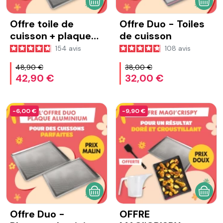
AJOUTER AU PANIER
AJOU
Offre toile de
Offre Duo - Toiles
cuisson + plaque
de cuisson
alu - Jamais l'une
154
avis
108
avis
sans l'autre !
48,90 €
38,00 €
42,90 €
32,00 €
-6,00 €
-9,90 €
AJOUTER AU PANIER
AJOU
Offre Duo -
OFFRE