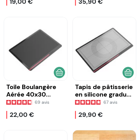
19,00 €
35,90 €
AJOUTER AU PANIER
AJOU
Toile Boulangère
Tapis de pâtisserie
Aérée 40x30
en silicone gradué
OHRA®
OHRA®
69
avis
67
avis
22,00 €
29,90 €