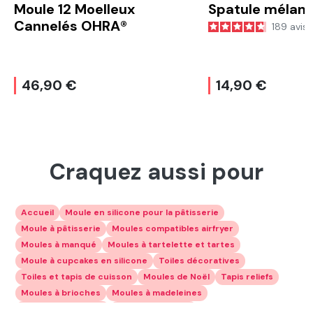
Moule 12 Moelleux
Spatule mélan
Cannelés OHRA®
189
avis
46,90 €
14,90 €
Craquez aussi pour
Accueil
Moule en silicone pour la pâtisserie
Moule à pâtisserie
Moules compatibles airfryer
Moules à manqué
Moules à tartelette et tartes
Moule à cupcakes en silicone
Toiles décoratives
Toiles et tapis de cuisson
Moules de Noël
Tapis reliefs
Moules à brioches
Moules à madeleines
Plaques à génoises
Moules à gâteaux