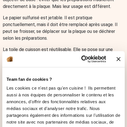
directement à la plaque. Mais leur usage est différent.
Le papier sulfurisé est jetable. Il est pratique
ponctuellement, mais il doit être remplacé après usage. Il
peut se froisser, se déplacer sur la plaque ou se déchirer
selon les préparations.
La toile de cuisson est réutilisable. Elle se pose sur une
plaque adaptée et sert de support pour de nombreuses
recettes : biscuits, sablés, choux, macarons, pizzas, pains,
feuilletés ou légumes. Elle offre une surface stable et
régulière, à condition de respecter les recommandations
Team fan de cookies ?
d’utilisation.
Les cookies ce n'est pas qu'en cuisine ! Ils permettent
aussi à nos équipes de personnaliser le contenu et les
Papier
annonces, d'offrir des fonctionnalités relatives aux
Critère
Toile de cuisson
sulfurisé
médias sociaux et d'analyser notre trafic. Nous
partageons également des informations sur l'utilisation de
Usage
Réutilisable
Jetable
notre site avec nos partenaires de médias sociaux, de