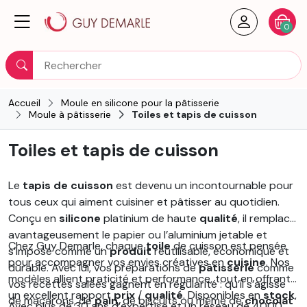
Créer un
Votre
0
Rechercher
Accueil
Moule en silicone pour la pâtisserie
Moule à pâtisserie
Toiles et tapis de cuisson
Toiles et tapis de cuisson
Le
tapis de cuisson
est devenu un incontournable pour
tous ceux qui aiment cuisiner et pâtisser au quotidien.
Conçu en
silicone
platinium de haute
qualité
, il remplace
avantageusement le papier ou l’aluminium jetable et
Chez Guy Demarle, chaque
toile
de cuisson est pensée
s’impose comme un
produit
réutilisable, économique et
pour accompagner vos envies créatives en
cuisine
. Nos
durable. Avec lui, vos préparations de
pâtisserie
comme
modèles allient praticité et performance, tout en offrant
vos recettes salées gagnent en régularité : qu’il s’agisse
un excellent rapport
prix
/
qualité
. Disponibles en
stock
,
de macarons, de
pain
, de biscuits ou même de
chocolat
Avec plus de 30 ans d’expertise et un réseau de 4000