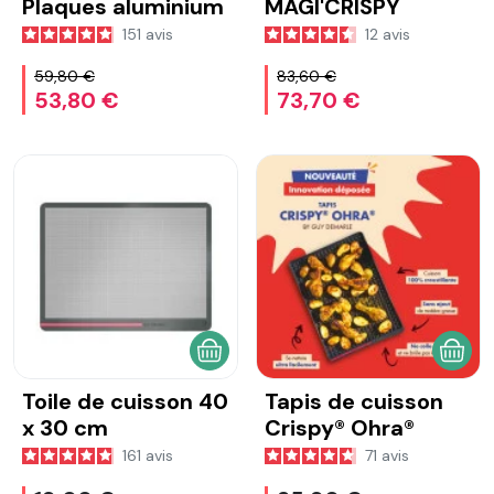
Plaques aluminium
MAGI'CRISPY
151
avis
12
avis
59,80 €
83,60 €
53,80 €
73,70 €
AJOUTER AU PANIER
AJOU
Toile de cuisson 40
Tapis de cuisson
x 30 cm
Crispy® Ohra®
161
avis
71
avis