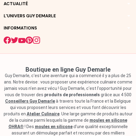
arrow_drop_down
ACTUALITÉ
arrow_drop_down
L'UNIVERS GUY DEMARLE
arrow_drop_down
INFORMATIONS
Boutique en ligne Guy Demarle
Guy Demarle, c'est une aventure qui a commencé il y a plus de 25
ans. Notre devise : vous proposer une expérience culinaire comme
jamais vous n'en avez vécu ! Guy Demarle, c'est l'opportunité pour
vous de trouver des
produits de professionnels
grâce aux 4 500
Conseillers Guy Demarle
à travers toute la France et la Belgique
qui vous proposent leurs services et vous font découvrir les
produits en
Atelier Culinaire
. Une large gamme de produits autour
de la cuisine parmi lesquels la gamme de
moules en silicone
OHRA®
! Des
moules en silicone
d'une qualité exceptionnelle
assurant un démoulage parfait et reconnu par des milliers