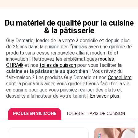
Du matériel de qualité pour la cuisine
& la pâtisserie
Guy Demarle, leader de la vente à domicile et depuis plus
de 25 ans dans la cuisine des français avec une gamme de
produits sans cesse renouvelée alliant modernité et
innovation ! Retrouvez les emblématiques
moules
OHRA®
et nos
toiles de cuisson
pour vous faciliter
la
cuisine et la pâtisserie au quotidien
! Vous rêvez du
fait-maison ? Les produits Guy Demarle et nos
Conseillers
sont là pour vous aider, vous guider et vous faciliter la vie
en cuisine pour que vous puissiez réaliser des plats et
desserts à la hauteur de votre talent !
En savoir plus
Catégories de produits en vedette
MOULE EN SILICONE
TOILES ET TAPIS DE CUISSON
M