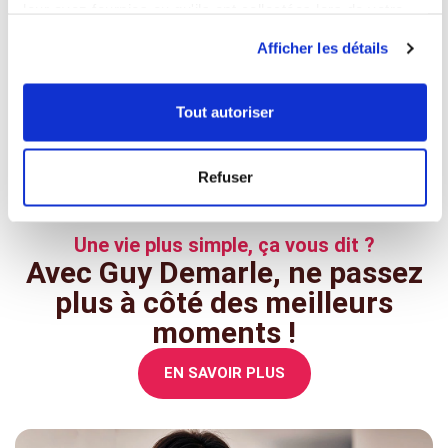
leur avez fournies ou qu'ils ont collectées lors de votre
"Je suis très satisfaite de ma commande les
utilisation de leurs services.
Afficher les détails
moules sont de très bonnes qualités, la
livraison a été rapide"
Tout autoriser
Chafia .L , le 24 novembre 2025
LIRE PLUS D'AVIS CLIENT
Refuser
Une vie plus simple, ça vous dit ?
Avec Guy Demarle, ne passez
plus à côté des meilleurs
moments !
EN SAVOIR PLUS