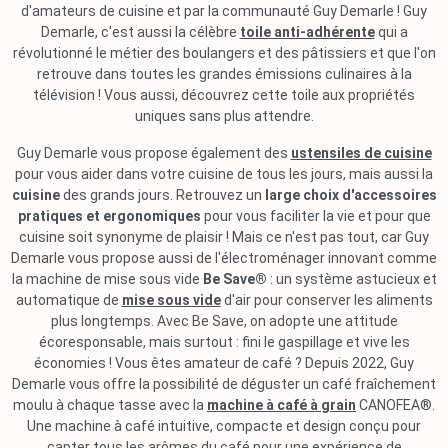
d'amateurs de cuisine et par la communauté Guy Demarle ! Guy
Demarle, c'est aussi la célèbre
toile anti-adhérente
qui a
révolutionné le métier des boulangers et des pâtissiers et que l'on
retrouve dans toutes les grandes émissions culinaires à la
télévision ! Vous aussi, découvrez cette toile aux propriétés
uniques sans plus attendre.
Guy Demarle vous propose également des
ustensiles de cuisine
pour vous aider dans votre cuisine de tous les jours, mais aussi la
cuisine
des grands jours. Retrouvez un
large choix d'accessoires
pratiques et ergonomiques
pour vous faciliter la vie et pour que
cuisine soit synonyme de plaisir ! Mais ce n'est pas tout, car Guy
Demarle vous propose aussi de l'électroménager innovant comme
la machine de mise sous vide
Be Save®
: un système astucieux et
automatique de
mise sous vide
d'air pour conserver les aliments
plus longtemps. Avec Be Save, on adopte une attitude
écoresponsable, mais surtout : fini le gaspillage et vive les
économies ! Vous êtes amateur de café ? Depuis 2022, Guy
Demarle vous offre la possibilité de déguster un café fraîchement
moulu à chaque tasse avec la
machine à café à grain
CANOFEA®.
Une machine à café intuitive, compacte et design conçu pour
capter tous les arômes du café pour une expérience de