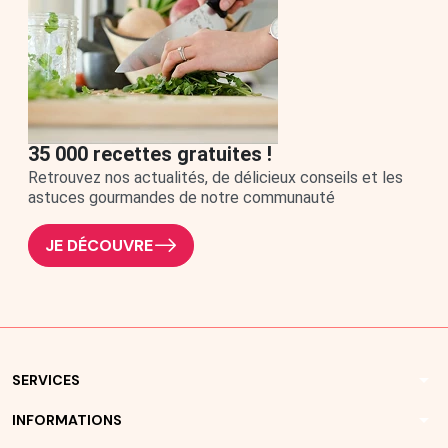
35 000 recettes gratuites !
Retrouvez nos actualités, de délicieux conseils et les
astuces gourmandes de notre communauté
JE DÉCOUVRE
arrow_drop_down
SERVICES
arrow_drop_down
INFORMATIONS