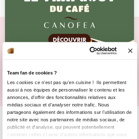
SET DE 5 CHAUDRONS
MAGIQUES À MESURER
6
avis
AJOUTE
15,90 €
Team fan de cookies ?
Les cookies ce n'est pas qu'en cuisine ! Ils permettent
aussi à nos équipes de personnaliser le contenu et les
annonces, d'offrir des fonctionnalités relatives aux
médias sociaux et d'analyser notre trafic. Nous
partageons également des informations sur l'utilisation de
★
★
★
★
★
notre site avec nos partenaires de médias sociaux, de
publicité et d'analyse, qui peuvent potentiellement
combiner celles-ci avec d'autres informations que vous
DÉJÀ
34 900 AVIS
CLIENTS VÉRIFIÉS