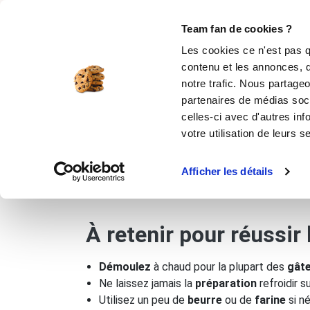
Rechercher
Team fan de cookies ?
Les cookies ce n'est pas q
contenu et les annonces, d
MOULES SILICONE
USTENSILES
ÉPICERIE
MIS
notre trafic. Nous partageo
partenaires de médias soci
Accueil
Moules silicone
Comment bien dém
celles-ci avec d'autres inf
votre utilisation de leurs s
Comment bien démouler un m
Afficher les détails
À retenir pour réussir
Démoulez
à chaud pour la plupart des
gât
Ne laissez jamais la
préparation
refroidir s
Utilisez un peu de
beurre
ou de
farine
si n