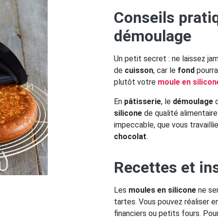
Conseils prati
démoulage
Un petit secret : ne laissez ja
de
cuisson
, car le
fond
pourra
plutôt votre
moule en silicon
En
pâtisserie
, le
démoulage
d
silicone
de qualité alimentaire
impeccable, que vous travailli
chocolat
.
Recettes et i
Les
moules en silicone
ne ser
tartes. Vous pouvez réaliser 
financiers ou petits fours. Pou