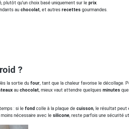
é, plutôt qu’un choix basé uniquement sur le
prix
.
ondants au
chocolat
, et autres
recettes
gourmandes.
roid ?
ès la sortie du
four
, tant que la chaleur favorise le décollage. 
âteaux
au
chocolat
, mieux vaut attendre quelques
minutes
que 
temps : si le
fond
colle à la plaque de
cuisson
, le résultat peut
 moins nécessaire avec le
silicone
, reste parfois une sécurité ut