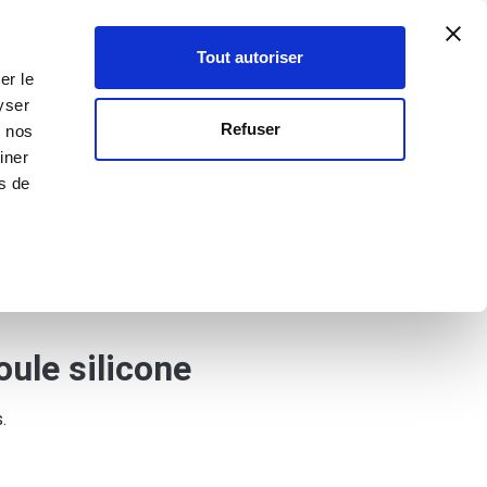
Créer un compte
Mon compte
SEILLER·ÈRE
0
Votre p
-
Inscription
Connexion
Tout autoriser
er le
yser
OUVEAUTÉS
OFFRES SPÉCIALES
Refuser
c nos
iner
rs de
oule silicone
.