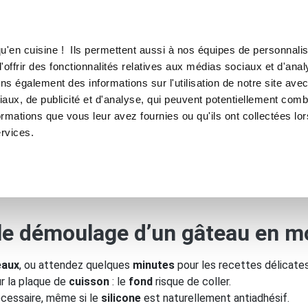
TROUVER UN·E CON
u'en cuisine ! Ils permettent aussi à nos équipes de personnalis
'offrir des fonctionnalités relatives aux médias sociaux et d'anal
E SOUS VIDE
MACHINE À CAFÉ
MACHINE À GLACE
N
ns également des informations sur l'utilisation de notre site ave
aux, de publicité et d'analyse, qui peuvent potentiellement comb
ouler un moule en silicone ?
ormations que vous leur avez fournies ou qu'ils ont collectées lo
ervices.
oule en silicone ?
 le démoulage d’un gâteau en m
eaux
, ou attendez quelques
minutes
pour les recettes délicates
ur la plaque de
cuisson
: le
fond
risque de coller.
écessaire, même si le
silicone
est naturellement antiadhésif.