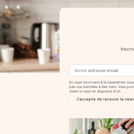
Inscr
Adresse mail
Entrez votre adresse mail po
En vous inscrivant à la newsletter v
pas vos données à des tiers. Vous po
client si vous en disposez d’un
J’accepte de recevoir la news