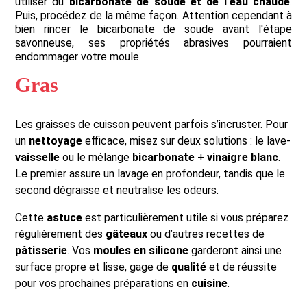
utiliser du
bicarbonate de soude et de l'eau chaude
.
Puis, procédez de la même façon. Attention cependant à
bien rincer le bicarbonate de soude avant l'étape
savonneuse, ses propriétés abrasives pourraient
endommager votre moule.
Gras
Les graisses de cuisson peuvent parfois s’incruster. Pour
un
nettoyage
efficace, misez sur deux solutions : le lave-
vaisselle
ou le mélange
bicarbonate
+
vinaigre blanc
.
Le premier assure un lavage en profondeur, tandis que le
second dégraisse et neutralise les odeurs.
Cette
astuce
est particulièrement utile si vous préparez
régulièrement des
gâteaux
ou d’autres recettes de
pâtisserie
. Vos
moules en silicone
garderont ainsi une
surface propre et lisse, gage de
qualité
et de réussite
pour vos prochaines préparations en
cuisine
.