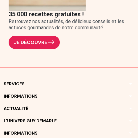
35 000 recettes gratuites !
Retrouvez nos actualités, de délicieux conseils et les
astuces gourmandes de notre communauté
JE DÉCOUVRE
arrow_drop_down
SERVICES
arrow_drop_down
INFORMATIONS
arrow_drop_down
ACTUALITÉ
arrow_drop_down
L'UNIVERS GUY DEMARLE
arrow_drop_down
INFORMATIONS