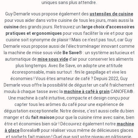
uniques sans plus attendre.
Guy Demarle vous propose également des
ustensiles de cuisine
pour vous aider dans votre cuisine de tous les jours, mais aussi la
cuisine
des grands jours. Retrouvez un
large choix d'accessoires
pratiques et ergonomiques
pour vous faciliter la vie et pour que
cuisine soit synonyme de plaisir ! Mais ce n'est pas tout, car Guy
Demarle vous propose aussi de l'électroménager innovant comme
la machine de mise sous vide
Be Save®
: un système astucieux et
automatique de
mise sous vide
d'air pour conserver les aliments
plus longtemps. Avec Be Save, on adopte une attitude
écoresponsable, mais surtout : fini le gaspillage et vive les
économies ! Vous êtes amateur de café ? Depuis 2022, Guy
Demarle vous offre la possibilité de déguster un café fraîchement
moulu à chaque tasse avec la
machine à café à grain
CANOFEA®.
Une machine à café intuitive, compacte et design conçu pour
capter tous les arômes du café pour une expérience de
dégustation exceptionnelle. Notre devise, c'est aussi celle du bien
manger et du
fait maison
pour que la cuisine rime avec saine, bien
être et économies bien sûr ! Découvrez également notre
machine
à glace
Borealia® pour réaliser vous même de délicieuses glaces
et sorbets fait maison ! Quel que soit votre niveau en pâtisserie,