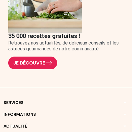
35 000 recettes gratuites !
Retrouvez nos actualités, de délicieux conseils et les
astuces gourmandes de notre communauté
JE DÉCOUVRE
arrow_drop_down
SERVICES
arrow_drop_down
INFORMATIONS
arrow_drop_down
ACTUALITÉ