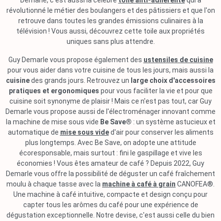
Demarle, c'est aussi la célèbre
toile anti-adhérente
qui a
révolutionné le métier des boulangers et des pâtissiers et que l'on
retrouve dans toutes les grandes émissions culinaires à la
télévision ! Vous aussi, découvrez cette toile aux propriétés
uniques sans plus attendre.
Guy Demarle vous propose également des
ustensiles de cuisine
pour vous aider dans votre cuisine de tous les jours, mais aussi la
cuisine
des grands jours. Retrouvez un
large choix d'accessoires
pratiques et ergonomiques
pour vous faciliter la vie et pour que
cuisine soit synonyme de plaisir ! Mais ce n'est pas tout, car Guy
Demarle vous propose aussi de l'électroménager innovant comme
la machine de mise sous vide
Be Save®
: un système astucieux et
automatique de
mise sous vide
d'air pour conserver les aliments
plus longtemps. Avec Be Save, on adopte une attitude
écoresponsable, mais surtout : fini le gaspillage et vive les
économies ! Vous êtes amateur de café ? Depuis 2022, Guy
Demarle vous offre la possibilité de déguster un café fraîchement
moulu à chaque tasse avec la
machine à café à grain
CANOFEA®.
Une machine à café intuitive, compacte et design conçu pour
capter tous les arômes du café pour une expérience de
dégustation exceptionnelle. Notre devise, c'est aussi celle du bien