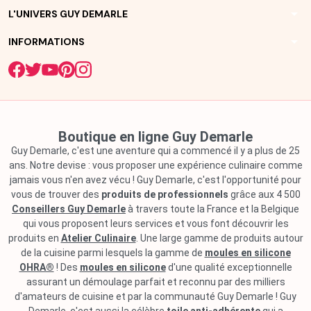
arrow_drop_down
L'UNIVERS GUY DEMARLE
arrow_drop_down
INFORMATIONS
Boutique en ligne Guy Demarle
Guy Demarle, c'est une aventure qui a commencé il y a plus de 25
ans. Notre devise : vous proposer une expérience culinaire comme
jamais vous n'en avez vécu ! Guy Demarle, c'est l'opportunité pour
vous de trouver des
produits de professionnels
grâce aux 4 500
Conseillers Guy Demarle
à travers toute la France et la Belgique
qui vous proposent leurs services et vous font découvrir les
produits en
Atelier Culinaire
. Une large gamme de produits autour
de la cuisine parmi lesquels la gamme de
moules en silicone
OHRA®
! Des
moules en silicone
d'une qualité exceptionnelle
assurant un démoulage parfait et reconnu par des milliers
d'amateurs de cuisine et par la communauté Guy Demarle ! Guy