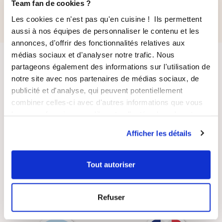
42,90 €
32,00 €
Team fan de cookies ?
Les cookies ce n'est pas qu'en cuisine ! Ils permettent
aussi à nos équipes de personnaliser le contenu et les
annonces, d'offrir des fonctionnalités relatives aux
médias sociaux et d'analyser notre trafic. Nous
partageons également des informations sur l'utilisation de
notre site avec nos partenaires de médias sociaux, de
publicité et d'analyse, qui peuvent potentiellement
combiner celles-ci avec d'autres informations que vous
leur avez fournies ou qu'ils ont collectées lors de votre
LIVRAISON
PAIEMENT
utilisation de leurs services.
SUIVIE
SÉCURISÉ
Afficher les détails
Tout autoriser
RECETTES
SATISFAIT OU
Refuser
GRATUITES
REMBOURSÉ