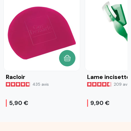
AJOUTER AU PANIER
Racloir
Lame incisette
435
avis
209
avis
5,90 €
9,90 €