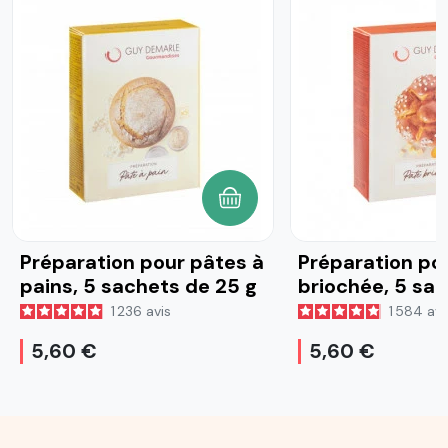
AJOUTER AU PANIER
Préparation pour pâtes à
Préparation po
pains, 5 sachets de 25 g
briochée, 5 sa
25 g
1 236
avis
1 584
avi
5,60 €
5,60 €