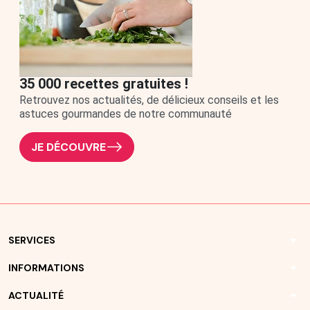
35 000 recettes gratuites !
Retrouvez nos actualités, de délicieux conseils et les
astuces gourmandes de notre communauté
JE DÉCOUVRE
arrow_drop_down
SERVICES
arrow_drop_down
INFORMATIONS
arrow_drop_down
ACTUALITÉ