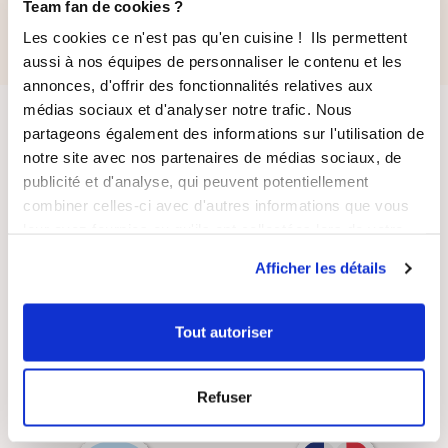
42,90 €
32,00 €
Team fan de cookies ?
Les cookies ce n'est pas qu'en cuisine ! Ils permettent
aussi à nos équipes de personnaliser le contenu et les
annonces, d'offrir des fonctionnalités relatives aux
médias sociaux et d'analyser notre trafic. Nous
partageons également des informations sur l'utilisation de
notre site avec nos partenaires de médias sociaux, de
publicité et d'analyse, qui peuvent potentiellement
combiner celles-ci avec d'autres informations que vous
leur avez fournies ou qu'ils ont collectées lors de votre
LIVRAISON
PAIEMENT
utilisation de leurs services.
SUIVIE
SÉCURISÉ
Afficher les détails
Tout autoriser
RECETTES
SATISFAIT OU
Refuser
GRATUITES
REMBOURSÉ