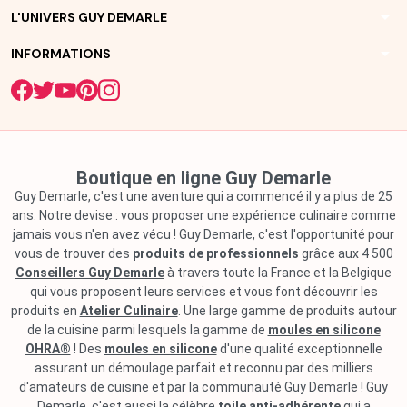
arrow_drop_down
L'UNIVERS GUY DEMARLE
arrow_drop_down
INFORMATIONS
Boutique en ligne Guy Demarle
Guy Demarle, c'est une aventure qui a commencé il y a plus de 25
ans. Notre devise : vous proposer une expérience culinaire comme
jamais vous n'en avez vécu ! Guy Demarle, c'est l'opportunité pour
vous de trouver des
produits de professionnels
grâce aux 4 500
Conseillers Guy Demarle
à travers toute la France et la Belgique
qui vous proposent leurs services et vous font découvrir les
produits en
Atelier Culinaire
. Une large gamme de produits autour
de la cuisine parmi lesquels la gamme de
moules en silicone
OHRA®
! Des
moules en silicone
d'une qualité exceptionnelle
assurant un démoulage parfait et reconnu par des milliers
d'amateurs de cuisine et par la communauté Guy Demarle ! Guy
Demarle, c'est aussi la célèbre
toile anti-adhérente
qui a