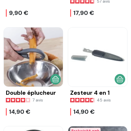
57
avis
9,90 €
17,90 €
AJOUTER AU PANIER
AJOU
Double éplucheur
Zesteur 4 en 1
7
avis
45
avis
14,90 €
14,90 €
Exclusivité web