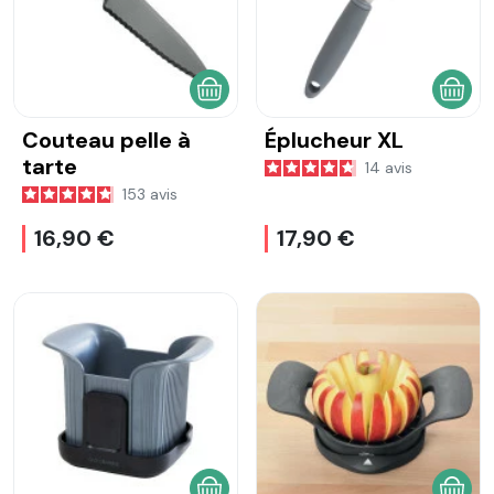
AJOUTER AU PANIER
AJOU
Couteau pelle à
Éplucheur XL
tarte
14
avis
153
avis
16,90 €
17,90 €