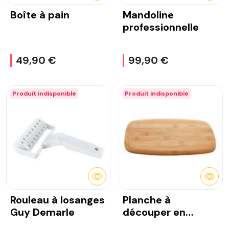
Boîte à pain
Mandoline
professionnelle
49,90 €
99,90 €
Produit indisponible
Produit indisponible
DÉTAILS
DÉTA
Rouleau à losanges
Planche à
Guy Demarle
découper en
bambou