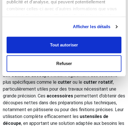
publicité et d'analyse, qui peuvent potentiellement
combiner celles-ci avec d'autres informations que vous
L’
éplucheur
est un autre
accessoire
essentiel, notamment
leur avez fournies ou qu'ils ont collectées lors de votre
pour la préparation des
légumes
. Il permet de retirer la peau
utilisation de leurs services.
rapidement tout en conservant un maximum de matière, ce
Afficher les détails
qui optimise les préparations. Cet
ustensile
facilite les
gestes et permet de gagner du temps, surtout lorsque les
volumes sont importants. Utilisé en complément des autres
Tout autoriser
accessoires de découpe
, il contribue à une meilleure
organisation et à une plus grande fluidité dans les
Refuser
préparations.
Les
outils de découpe
incluent également des solutions
plus spécifiques comme le
cutter
ou le
cutter rotatif
,
particulièrement utiles pour des travaux nécessitant une
grande précision. Ces
accessoires
permettent d’obtenir des
découpes nettes dans des préparations plus techniques,
notamment en pâtisserie ou pour des finitions précises. Leur
utilisation complète efficacement les
ustensiles de
découpe
, en apportant une solution adaptée aux besoins les