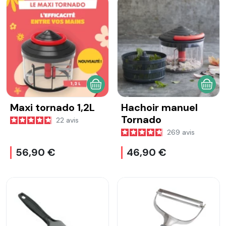
AJOUTER AU PANIER
AJOU
Maxi tornado 1,2L
Hachoir manuel
Tornado
22
avis
269
avis
56,90 €
46,90 €