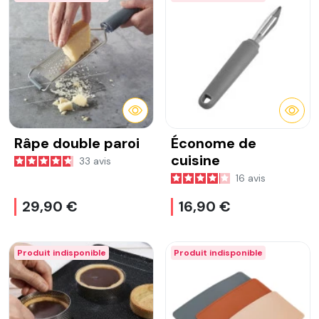
DÉTAILS
DÉTA
Râpe double paroi
Économe de
cuisine
33
avis
16
avis
29,90 €
16,90 €
Produit indisponible
Produit indisponible