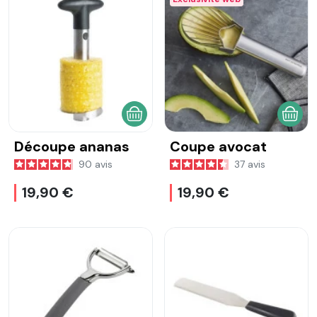
AJOUTER AU PANIER
AJOU
Découpe ananas
Coupe avocat
90
avis
37
avis
19,90 €
19,90 €