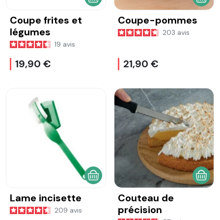
AJOUTER AU PANIER
AJOU
Coupe frites et
Coupe-pommes
légumes
203
avis
19
avis
19,90 €
21,90 €
AJOUTER AU PANIER
AJOU
Lame incisette
Couteau de
précision
209
avis