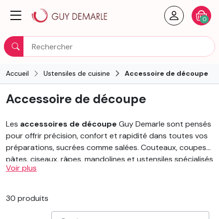
Créer un
Votre
0
Rechercher
Accueil
Ustensiles de cuisine
Accessoire de découpe
Accessoire de découpe
Les
accessoires de découpe
Guy Demarle sont pensés
pour offrir précision, confort et rapidité dans toutes vos
préparations, sucrées comme salées. Couteaux, coupes-
pâtes, ciseaux, râpes, mandolines et ustensiles spécialisés
Voir plus
vous permettent de tailler, trancher, portionner ou
émincer avec une grande maîtrise, tout en garantissant
un geste fluide et sécurisé.
30 produits
Robustes, ergonomiques et performants, ces outils
facilitent autant la préparation des ingrédients que la