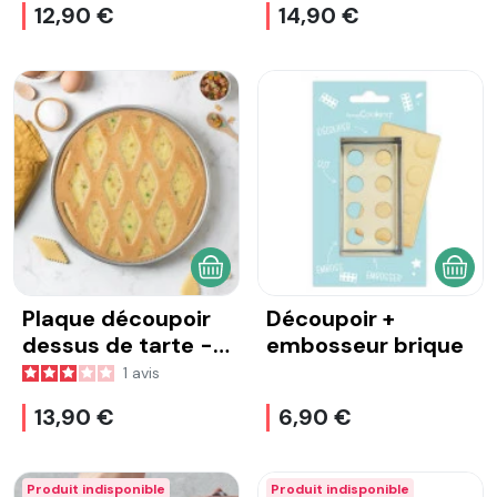
12,90 €
14,90 €
AJOUTER AU PANIER
AJOU
Plaque découpoir
Découpoir +
dessus de tarte -
embosseur brique
Traditionnelle
1
avis
13,90 €
6,90 €
Produit indisponible
Produit indisponible