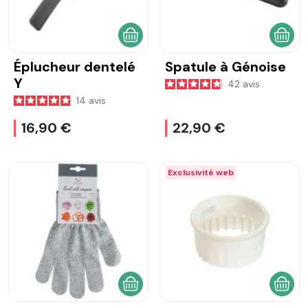
AJOUTER AU PANIER
AJOU
Éplucheur dentelé
Spatule à Génoise
Y
42
avis
14
avis
16,90 €
22,90 €
Exclusivité web
AJOUTER AU PANIER
AJOU