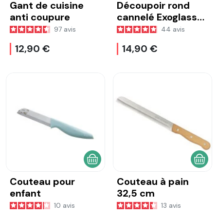
Gant de cuisine
Découpoir rond
anti coupure
cannelé Exoglass®
7,5 cm
97
avis
44
avis
12,90 €
14,90 €
AJOUTER AU PANIER
AJOU
Couteau pour
Couteau à pain
enfant
32,5 cm
10
avis
13
avis