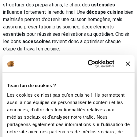
structurer des préparations, le choix des
ustensiles
influence fortement le rendu final. Une
découpe cuisine
bien
maîtrisée permet d’obtenir une cuisson homogène, mais
aussi une présentation plus soignée, deux éléments
essentiels pour réussir ses réalisations au quotidien. Choisir
les bons
accessoires
revient donc à optimiser chaque
étape du travail en cuisine.
Les
couteaux
occupent une place centrale parmi les
accessoires de découpe
. Un bon
couteau
, équipé de
lames
performantes, permet d’effectuer des gestes précis
et réguliers. La qualité des
lames
est déterminante, car elle
Team fan de cookies ?
influence directement la finesse de la
découpe
et le confort
Les cookies ce n'est pas qu'en cuisine ! Ils permettent
d’utilisation. Des
lames
bien affûtées permettent de
aussi à nos équipes de personnaliser le contenu et les
travailler sans forcer, réduisent les risques d’erreur et
annonces, d'offrir des fonctionnalités relatives aux
améliorent la sécurité. En
cuisine
, disposer de plusieurs
médias sociaux et d'analyser notre trafic. Nous
couteaux cuisine
adaptés à différents usages permet
partageons également des informations sur l'utilisation de
d’ajuster la
découpe
en fonction des aliments et d’obtenir un
notre site avec nos partenaires de médias sociaux, de
résultat plus maîtrisé.