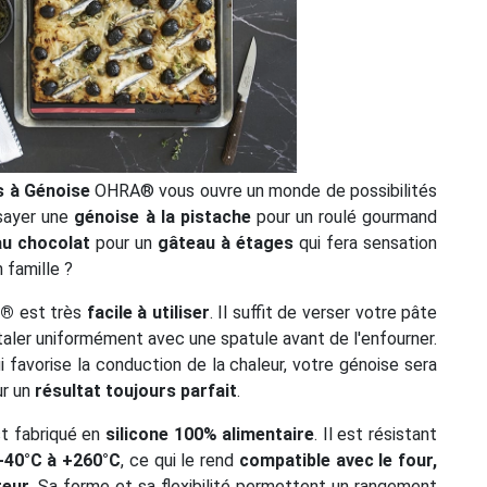
s à Génoise
OHRA® vous ouvre un monde de possibilités
ssayer une
génoise à la pistache
pour un roulé gourmand
au chocolat
pour un
gâteau à étages
qui fera sensation
 famille ?
A®
est très
facile à utiliser
. Il suffit de verser votre pâte
'étaler uniformément avec une spatule avant de l'enfourner.
ui favorise la conduction de la chaleur, votre génoise sera
r un
résultat toujours parfait
.
t fabriqué en
silicone 100% alimentaire
. Il est résistant
-40°C à +260°C
, ce qui le rend
compatible avec le four,
teur
. Sa forme et sa flexibilité permettent un rangement