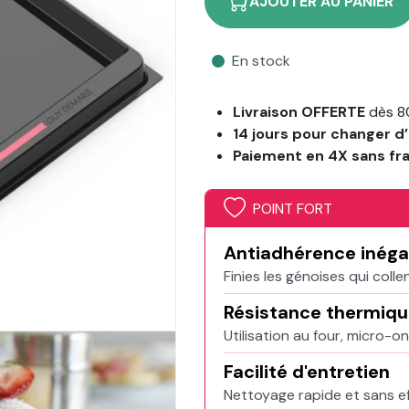
AJOUTER AU PANIER
En stock
Livraison OFFERTE
dès 8
14 jours pour changer d’
Paiement en 4X sans fr
POINT FORT
Antiadhérence inéga
Finies les génoises qui colle
Résistance thermiq
Utilisation au four, micro-o
Facilité d'entretien
Nettoyage rapide et sans ef