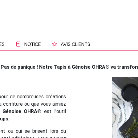
ES
NOTICE
AVIS CLIENTS
.
Pas de panique ! Notre Tapis à Génoise OHRA® va transform
pour de nombreuses créations
a confiture ou que vous aimiez
à Génoise OHRA®
est l'outil
oups
.
lent ou qui se brisent lors du