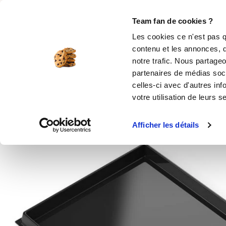
Rechercher
Team fan de cookies ?
Les cookies ce n'est pas q
contenu et les annonces, d
MOULES SILICONE
USTENSILES
ÉPICERIE
MIS
notre trafic. Nous partageo
partenaires de médias soci
Accueil
Moule en silicone pour la pâtisserie
celles-ci avec d'autres inf
votre utilisation de leurs s
Afficher les détails