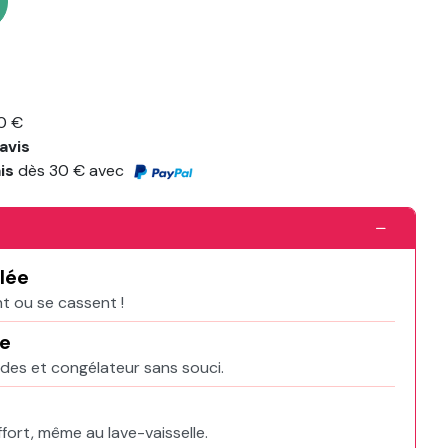
0 €
avis
ais
dès 30 € avec
lée
nt ou se cassent !
ue
ndes et congélateur sans souci.
fort, même au lave-vaisselle.