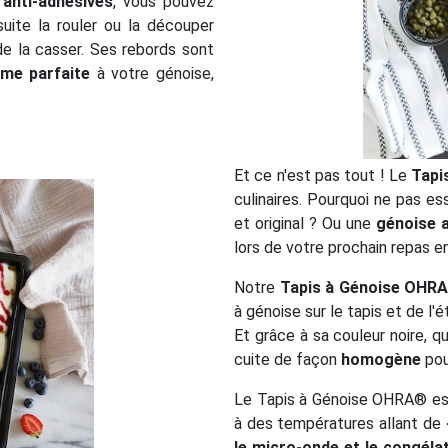
s
anti-adhésives
, vous pouvez
uite la rouler ou la découper
e la casser. Ses rebords sont
rme parfaite
à votre génoise,
Et ce n'est pas tout ! Le
Tapi
culinaires. Pourquoi ne pas e
et original ? Ou une
génoise 
lors de votre prochain repas en
Notre
Tapis à Génoise OHR
à génoise sur le tapis et de l
Et grâce à sa couleur noire, q
cuite de façon
homogène
pou
Le Tapis à Génoise OHRA® es
à des températures allant de
le micro-onde et le congéla