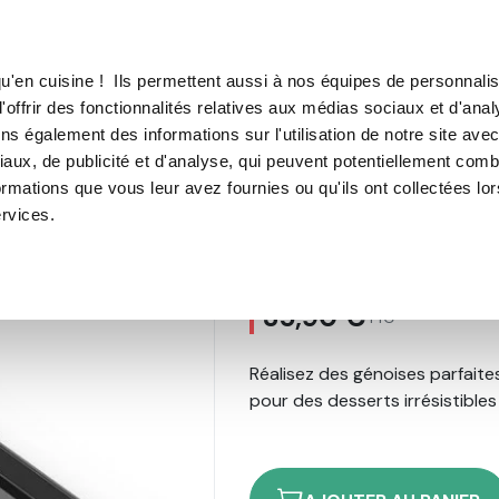
TROUVER UN·E CON
u'en cuisine ! Ils permettent aussi à nos équipes de personnalis
'offrir des fonctionnalités relatives aux médias sociaux et d'anal
E SOUS VIDE
MACHINE À CAFÉ
MACHINE À GLACE
N
ns également des informations sur l'utilisation de notre site ave
aux, de publicité et d'analyse, qui peuvent potentiellement comb
Tapis à Génoise OHRA®
ormations que vous leur avez fournies ou qu'ils ont collectées lo
ervices.
Tapis à Génoi
179
avis
35,90 €
TTC
Réalisez des génoises parfaite
pour des desserts irrésistibles 