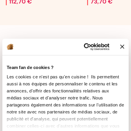
112,70 €
73,70 €
Team fan de cookies ?
LIVRAISON
PAIEMENT
Les cookies ce n'est pas qu'en cuisine ! Ils permettent
SUIVIE
SÉCURISÉ
aussi à nos équipes de personnaliser le contenu et les
annonces, d'offrir des fonctionnalités relatives aux
médias sociaux et d'analyser notre trafic. Nous
partageons également des informations sur l'utilisation de
notre site avec nos partenaires de médias sociaux, de
RECETTES
SATISFAIT OU
publicité et d'analyse, qui peuvent potentiellement
GRATUITES
REMBOURSÉ
combiner celles-ci avec d'autres informations que vous