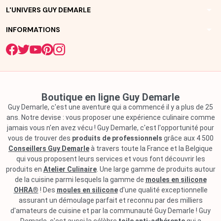
arrow_drop_down
L'UNIVERS GUY DEMARLE
arrow_drop_down
INFORMATIONS
Boutique en ligne Guy Demarle
Guy Demarle, c'est une aventure qui a commencé il y a plus de 25
ans. Notre devise : vous proposer une expérience culinaire comme
jamais vous n'en avez vécu ! Guy Demarle, c'est l'opportunité pour
vous de trouver des
produits de professionnels
grâce aux 4 500
Conseillers Guy Demarle
à travers toute la France et la Belgique
qui vous proposent leurs services et vous font découvrir les
produits en
Atelier Culinaire
. Une large gamme de produits autour
de la cuisine parmi lesquels la gamme de
moules en silicone
OHRA®
! Des
moules en silicone
d'une qualité exceptionnelle
assurant un démoulage parfait et reconnu par des milliers
d'amateurs de cuisine et par la communauté Guy Demarle ! Guy