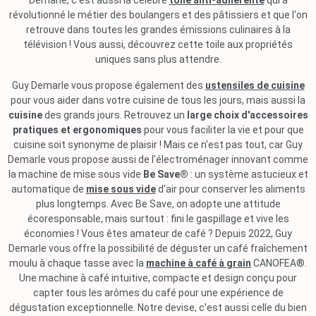
Demarle, c'est aussi la célèbre
toile anti-adhérente
qui a
révolutionné le métier des boulangers et des pâtissiers et que l'on
retrouve dans toutes les grandes émissions culinaires à la
télévision ! Vous aussi, découvrez cette toile aux propriétés
uniques sans plus attendre.
Guy Demarle vous propose également des
ustensiles de cuisine
pour vous aider dans votre cuisine de tous les jours, mais aussi la
cuisine
des grands jours. Retrouvez un
large choix d'accessoires
pratiques et ergonomiques
pour vous faciliter la vie et pour que
cuisine soit synonyme de plaisir ! Mais ce n'est pas tout, car Guy
Demarle vous propose aussi de l'électroménager innovant comme
la machine de mise sous vide
Be Save®
: un système astucieux et
automatique de
mise sous vide
d'air pour conserver les aliments
plus longtemps. Avec Be Save, on adopte une attitude
écoresponsable, mais surtout : fini le gaspillage et vive les
économies ! Vous êtes amateur de café ? Depuis 2022, Guy
Demarle vous offre la possibilité de déguster un café fraîchement
moulu à chaque tasse avec la
machine à café à grain
CANOFEA®.
Une machine à café intuitive, compacte et design conçu pour
capter tous les arômes du café pour une expérience de
dégustation exceptionnelle. Notre devise, c'est aussi celle du bien