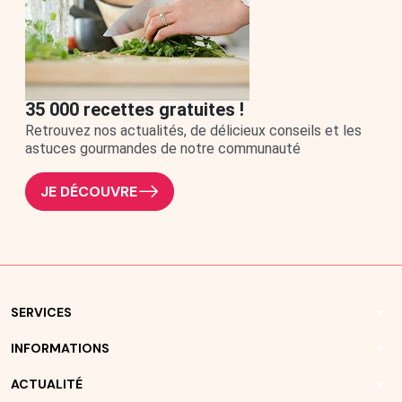
35 000 recettes gratuites !
Retrouvez nos actualités, de délicieux conseils et les
astuces gourmandes de notre communauté
JE DÉCOUVRE
arrow_drop_down
SERVICES
arrow_drop_down
INFORMATIONS
arrow_drop_down
ACTUALITÉ