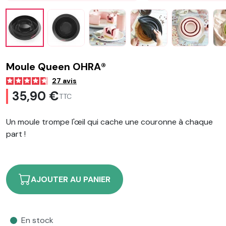
Moule Queen OHRA®
27
avis
35,90 €
TTC
Un moule trompe l'
œil
qui cache une couronne à chaque
part !
AJOUTER AU PANIER
En stock