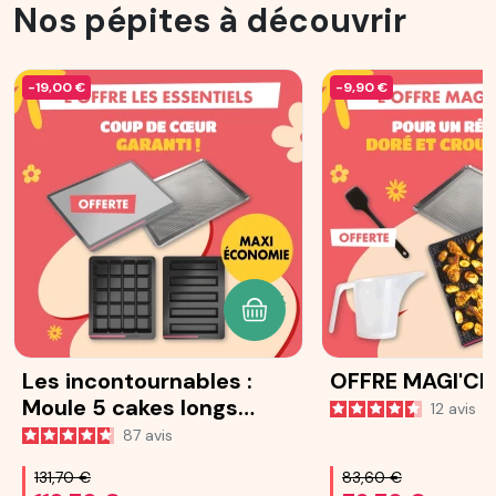
Nos pépites à découvrir
-19,00 €
-9,90 €
AJOUTER AU PANIER
Les incontournables :
OFFRE MAGI'CR
Moule 5 cakes longs
12
avis
Ohra®
87
avis
131,70 €
83,60 €