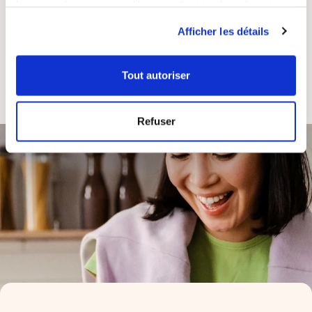
leur avez fournies ou qu'ils ont collectées lors de votre
utilisation de leurs services.
Afficher les détails
ASSISTANCE
ENTREPRISE
Tout autoriser
RÉACTIVE
FRANÇAISE
Refuser