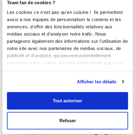
112,70 €
73,70 €
Team fan de cookies ?
Les cookies ce n'est pas qu'en cuisine ! Ils permettent
aussi à nos équipes de personnaliser le contenu et les
annonces, d'offrir des fonctionnalités relatives aux
médias sociaux et d'analyser notre trafic. Nous
partageons également des informations sur l'utilisation de
notre site avec nos partenaires de médias sociaux, de
publicité et d'analyse, qui peuvent potentiellement
combiner celles-ci avec d'autres informations que vous
leur avez fournies ou qu'ils ont collectées lors de votre
LIVRAISON
PAIEMENT
utilisation de leurs services.
SUIVIE
SÉCURISÉ
Afficher les détails
Tout autoriser
RECETTES
SATISFAIT OU
Refuser
GRATUITES
REMBOURSÉ