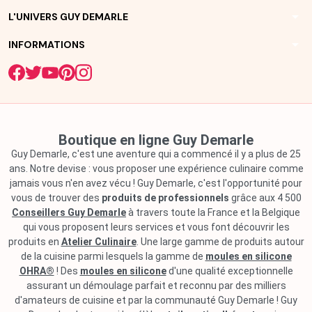
arrow_drop_down
L'UNIVERS GUY DEMARLE
arrow_drop_down
INFORMATIONS
Boutique en ligne Guy Demarle
Guy Demarle, c'est une aventure qui a commencé il y a plus de 25
ans. Notre devise : vous proposer une expérience culinaire comme
jamais vous n'en avez vécu ! Guy Demarle, c'est l'opportunité pour
vous de trouver des
produits de professionnels
grâce aux 4 500
Conseillers Guy Demarle
à travers toute la France et la Belgique
qui vous proposent leurs services et vous font découvrir les
produits en
Atelier Culinaire
. Une large gamme de produits autour
de la cuisine parmi lesquels la gamme de
moules en silicone
OHRA®
! Des
moules en silicone
d'une qualité exceptionnelle
assurant un démoulage parfait et reconnu par des milliers
d'amateurs de cuisine et par la communauté Guy Demarle ! Guy