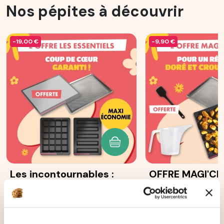
Nos pépites à découvrir
-19,00 €
-9,90 €
AJOUTER AU PANIER
Les incontournables :
OFFRE MAGI'CR
Moule 5 cakes longs
12
avis
Ohra®
87
avis
131,70 €
83,60 €