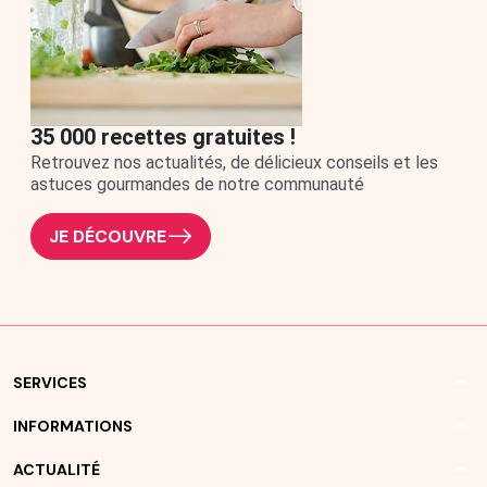
35 000 recettes gratuites !
Retrouvez nos actualités, de délicieux conseils et les
astuces gourmandes de notre communauté
JE DÉCOUVRE
arrow_drop_down
SERVICES
arrow_drop_down
INFORMATIONS
arrow_drop_down
ACTUALITÉ