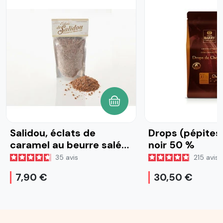
AJOUTER AU PANIER
Salidou, éclats de
Drops (pépites
caramel au beurre salé
noir 50 %
220 g
35
avis
215
avis
7,90 €
30,50 €