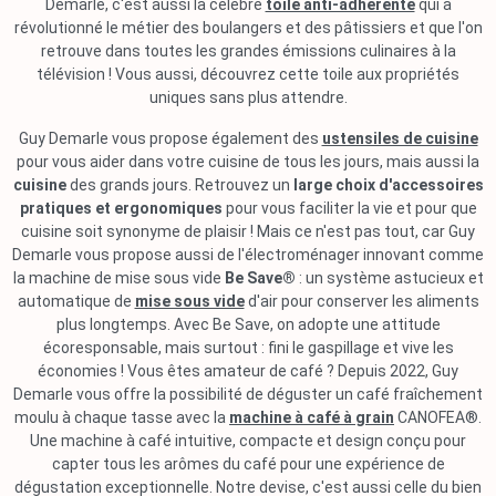
Demarle, c'est aussi la célèbre
toile anti-adhérente
qui a
révolutionné le métier des boulangers et des pâtissiers et que l'on
retrouve dans toutes les grandes émissions culinaires à la
télévision ! Vous aussi, découvrez cette toile aux propriétés
uniques sans plus attendre.
Guy Demarle vous propose également des
ustensiles de cuisine
pour vous aider dans votre cuisine de tous les jours, mais aussi la
cuisine
des grands jours. Retrouvez un
large choix d'accessoires
pratiques et ergonomiques
pour vous faciliter la vie et pour que
cuisine soit synonyme de plaisir ! Mais ce n'est pas tout, car Guy
Demarle vous propose aussi de l'électroménager innovant comme
la machine de mise sous vide
Be Save®
: un système astucieux et
automatique de
mise sous vide
d'air pour conserver les aliments
plus longtemps. Avec Be Save, on adopte une attitude
écoresponsable, mais surtout : fini le gaspillage et vive les
économies ! Vous êtes amateur de café ? Depuis 2022, Guy
Demarle vous offre la possibilité de déguster un café fraîchement
moulu à chaque tasse avec la
machine à café à grain
CANOFEA®.
Une machine à café intuitive, compacte et design conçu pour
capter tous les arômes du café pour une expérience de
dégustation exceptionnelle. Notre devise, c'est aussi celle du bien