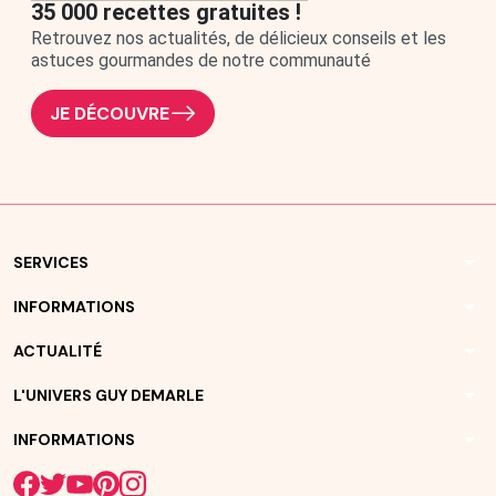
35 000 recettes gratuites !
Retrouvez nos actualités, de délicieux conseils et les
astuces gourmandes de notre communauté
JE DÉCOUVRE
arrow_drop_down
SERVICES
arrow_drop_down
INFORMATIONS
arrow_drop_down
ACTUALITÉ
arrow_drop_down
L'UNIVERS GUY DEMARLE
arrow_drop_down
INFORMATIONS