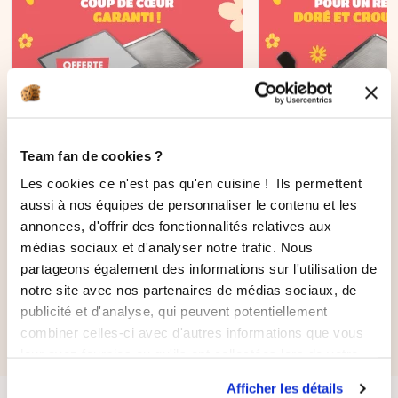
Team fan de cookies ?
AJOUTER AU PANIER
Les cookies ce n'est pas qu'en cuisine ! Ils permettent
Les incontournables :
OFFRE MAGI'CR
aussi à nos équipes de personnaliser le contenu et les
Moule 5 cakes longs
annonces, d'offrir des fonctionnalités relatives aux
12
avis
Ohra®
médias sociaux et d'analyser notre trafic. Nous
87
avis
partageons également des informations sur l'utilisation de
131,70 €
83,60 €
notre site avec nos partenaires de médias sociaux, de
112,70 €
73,70 €
publicité et d'analyse, qui peuvent potentiellement
combiner celles-ci avec d'autres informations que vous
leur avez fournies ou qu'ils ont collectées lors de votre
utilisation de leurs services.
Afficher les détails