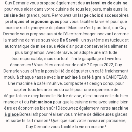
Guy Demarle vous propose également des
ustensiles de cuisine
pour vous aider dans votre cuisine de tous les jours, mais aussi la
cuisine
des grands jours. Retrouvez un
large choix d'accessoires
pratiques et ergonomiques
pour vous faciliter la vie et pour que
cuisine soit synonyme de plaisir ! Mais ce n'est pas tout, car Guy
Demarle vous propose aussi de l'électroménager innovant comme
la machine de mise sous vide
Be Save®
: un système astucieux et
automatique de
mise sous vide
d'air pour conserver les aliments
plus longtemps. Avec Be Save, on adopte une attitude
écoresponsable, mais surtout : fini le gaspillage et vive les
économies ! Vous êtes amateur de café ? Depuis 2022, Guy
Demarle vous offre la possibilité de déguster un café fraîchement
moulu à chaque tasse avec la
machine à café à grain
CANOFEA®.
Une machine à café intuitive, compacte et design conçu pour
capter tous les arômes du café pour une expérience de
dégustation exceptionnelle. Notre devise, c'est aussi celle du bien
manger et du
fait maison
pour que la cuisine rime avec saine, bien
être et économies bien sûr ! Découvrez également notre
machine
à glace
Borealia® pour réaliser vous même de délicieuses glaces
et sorbets fait maison ! Quel que soit votre niveau en pâtisserie,
Guy Demarle vous facilite la vie en cuisine !