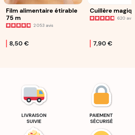
Film alimentaire étirable
Cuillère magiq
75 m
620
avis
2 053
avis
8,50 €
7,90 €
LIVRAISON
PAIEMENT
SUIVIE
SÉCURISÉ