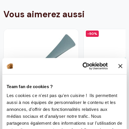
Vous aimerez aussi
-50%
Team fan de cookies ?
AJOUTER AU PANIER
Les cookies ce n'est pas qu'en cuisine ! Ils permettent
aussi à nos équipes de personnaliser le contenu et les
Spatule double embout -
Spatule double
annonces, d'offrir des fonctionnalités relatives aux
Gris Anthracite
Bleu
médias sociaux et d'analyser notre trafic. Nous
partageons également des informations sur l'utilisation de
185
avis
181
avis