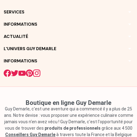
arrow_drop_down
SERVICES
arrow_drop_down
INFORMATIONS
arrow_drop_down
ACTUALITÉ
arrow_drop_down
L'UNIVERS GUY DEMARLE
arrow_drop_down
INFORMATIONS
Boutique en ligne Guy Demarle
Guy Demarle, c'est une aventure qui a commencé il y a plus de 25
ans. Notre devise : vous proposer une expérience culinaire comme
jamais vous n'en avez vécu ! Guy Demarle, c'est l'opportunité pour
vous de trouver des
produits de professionnels
grâce aux 4 500
Conseillers Guy Demarle
à travers toute la France et la Belgique