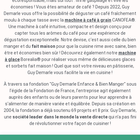
écoresponsable, mais surtout : fini le gaspillage et vive les
économies ! Vous êtes amateur de café ? Depuis 2022, Guy
Demarle vous offre la possibilité de déguster un café fraîchement
moulu à chaque tasse avec la
machine à café à grain
CANOFEA®.
Une machine à café intuitive, compacte et design conçu pour
capter tous les arômes du café pour une expérience de
dégustation exceptionnelle. Notre devise, c'est aussi celle du bien
manger et du
fait maison
pour que la cuisine rime avec saine, bien
être et économies bien sûr ! Découvrez également notre
machine
à glace
Borealia® pour réaliser vous même de délicieuses glaces
et sorbets fait maison ! Quel que soit votre niveau en pâtisserie,
Guy Demarle vous facilite la vie en cuisine !
À travers sa fondation "Guy Demarle Enfance & Bien Manger" sous
l'égide de la Fondation de France, l'entreprise agit également
auprès des enfants ou de leurs parents pour leur apprendre à
s'alimenter de manière variée et équilibrée. Depuis sa création en
2004, la fondation a déjà soutenu 69 projets et 8 prix. Guy Demarle,
une
société leader dans le monde la vente directe
qui n'a pas fini
de révolutionner votre façon de cuisiner !