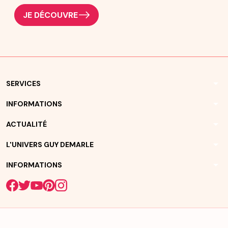
JE DÉCOUVRE
arrow_drop_down
SERVICES
arrow_drop_down
INFORMATIONS
arrow_drop_down
ACTUALITÉ
arrow_drop_down
L'UNIVERS GUY DEMARLE
arrow_drop_down
INFORMATIONS