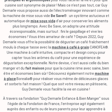
pratiques et ergonomiques
pour vous faciliter la vie et pour que
cuisine soit synonyme de plaisir ! Mais ce n'est pas tout, car Guy
Demarle vous propose aussi de l'électroménager innovant comme
la machine de mise sous vide
Be Save®
: un système astucieux et
automatique de
mise sous vide
d'air pour conserver les aliments
plus longtemps. Avec Be Save, on adopte une attitude
écoresponsable, mais surtout : fini le gaspillage et vive les
économies ! Vous êtes amateur de café ? Depuis 2022, Guy
Demarle vous offre la possibilité de déguster un café fraîchement
moulu à chaque tasse avec la
machine à café à grain
CANOFEA®.
Une machine à café intuitive, compacte et design conçu pour
capter tous les arômes du café pour une expérience de
dégustation exceptionnelle. Notre devise, c'est aussi celle du bien
manger et du
fait maison
pour que la cuisine rime avec saine, bien
être et économies bien sûr ! Découvrez également notre
machine
à glace
Borealia® pour réaliser vous même de délicieuses glaces
et sorbets fait maison ! Quel que soit votre niveau en pâtisserie,
Guy Demarle vous facilite la vie en cuisine !
À travers sa fondation "Guy Demarle Enfance & Bien Manger" sous
l'égide de la Fondation de France, l'entreprise agit également
auprès des enfants ou de leurs parents pour leur apprendre à