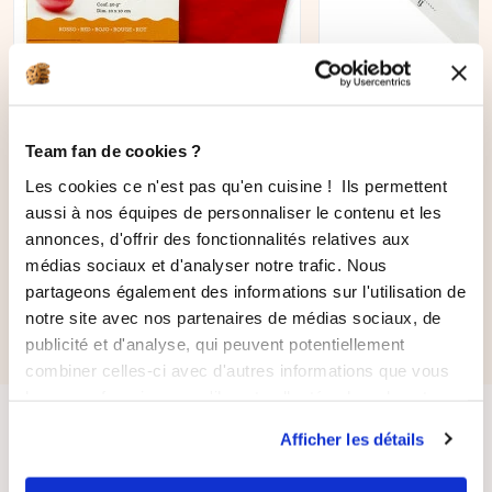
AJOUTER AU PANIER
Team fan de cookies ?
150 feuilles d'aluminium
Poche à douille
Les cookies ce n'est pas qu'en cuisine ! Ils permettent
rouge 50gr
239
avis
aussi à nos équipes de personnaliser le contenu et les
annonces, d'offrir des fonctionnalités relatives aux
médias sociaux et d'analyser notre trafic. Nous
6,90 €
partageons également des informations sur l'utilisation de
5,87 €
16,90 €
notre site avec nos partenaires de médias sociaux, de
publicité et d'analyse, qui peuvent potentiellement
combiner celles-ci avec d'autres informations que vous
leur avez fournies ou qu'ils ont collectées lors de votre
utilisation de leurs services.
Afficher les détails