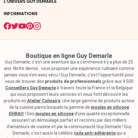
arrow_drop_down
L'UNIVERS GUY DEMARLE
arrow_drop_down
INFORMATIONS
Boutique en ligne Guy Demarle
Guy Demarle, c'est une aventure qui a commencé il y a plus de 25
ans. Notre devise : vous proposer une expérience culinaire comme
jamais vous n'en avez vécu ! Guy Demarle, c'est l'opportunité pour
vous de trouver des
produits de professionnels
grâce aux 4 500
Conseillers Guy Demarle
à travers toute la France et la Belgique
qui vous proposent leurs services et vous font découvrir les
produits en
Atelier Culinaire
. Une large gamme de produits autour
de la cuisine parmi lesquels la gamme de
moules en silicone
OHRA®
! Des
moules en silicone
d'une qualité exceptionnelle
assurant un démoulage parfait et reconnu par des milliers
d'amateurs de cuisine et par la communauté Guy Demarle ! Guy
Demarle, c'est aussi la célèbre
toile anti-adhérente
qui a