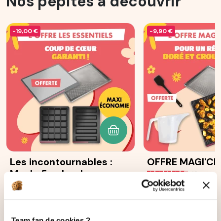
Nos pépites à découvrir
-19,00 €
-9,90 €
AJOUTER AU PANIER
Les incontournables :
OFFRE MAGI'CR
Moule 5 cakes longs
12
avis
Ohra®
87
avis
131,70 €
83,60 €
112,70 €
73,70 €
Team fan de cookies ?