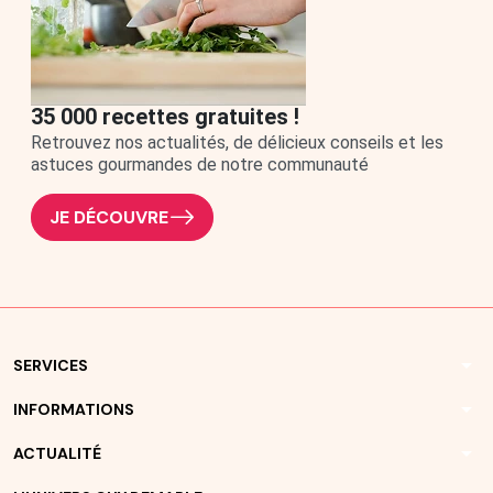
35 000 recettes gratuites !
Retrouvez nos actualités, de délicieux conseils et les
astuces gourmandes de notre communauté
JE DÉCOUVRE
arrow_drop_down
SERVICES
arrow_drop_down
INFORMATIONS
arrow_drop_down
ACTUALITÉ