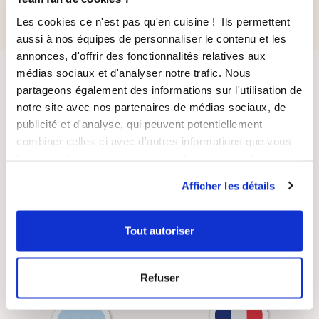
Les cookies ce n'est pas qu'en cuisine ! Ils permettent
aussi à nos équipes de personnaliser le contenu et les
annonces, d'offrir des fonctionnalités relatives aux
médias sociaux et d'analyser notre trafic. Nous
partageons également des informations sur l'utilisation de
notre site avec nos partenaires de médias sociaux, de
publicité et d'analyse, qui peuvent potentiellement
combiner celles-ci avec d'autres informations que vous
leur avez fournies ou qu'ils ont collectées lors de votre
LIVRAISON
PAIEMENT
utilisation de leurs services.
SUIVIE
SÉCURISÉ
Afficher les détails
Tout autoriser
RECETTES
SATISFAIT OU
Refuser
GRATUITES
REMBOURSÉ