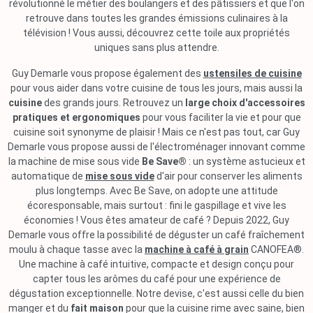
révolutionné le métier des boulangers et des pâtissiers et que l'on
retrouve dans toutes les grandes émissions culinaires à la
télévision ! Vous aussi, découvrez cette toile aux propriétés
uniques sans plus attendre.
Guy Demarle vous propose également des
ustensiles de cuisine
pour vous aider dans votre cuisine de tous les jours, mais aussi la
cuisine
des grands jours. Retrouvez un
large choix d'accessoires
pratiques et ergonomiques
pour vous faciliter la vie et pour que
cuisine soit synonyme de plaisir ! Mais ce n'est pas tout, car Guy
Demarle vous propose aussi de l'électroménager innovant comme
la machine de mise sous vide
Be Save®
: un système astucieux et
automatique de
mise sous vide
d'air pour conserver les aliments
plus longtemps. Avec Be Save, on adopte une attitude
écoresponsable, mais surtout : fini le gaspillage et vive les
économies ! Vous êtes amateur de café ? Depuis 2022, Guy
Demarle vous offre la possibilité de déguster un café fraîchement
moulu à chaque tasse avec la
machine à café à grain
CANOFEA®.
Une machine à café intuitive, compacte et design conçu pour
capter tous les arômes du café pour une expérience de
dégustation exceptionnelle. Notre devise, c'est aussi celle du bien
manger et du
fait maison
pour que la cuisine rime avec saine, bien