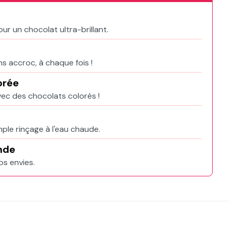
ur un chocolat ultra-brillant.
s accroc, à chaque fois !
orée
vec des chocolats colorés !
mple rinçage à l'eau chaude.
nde
os envies.