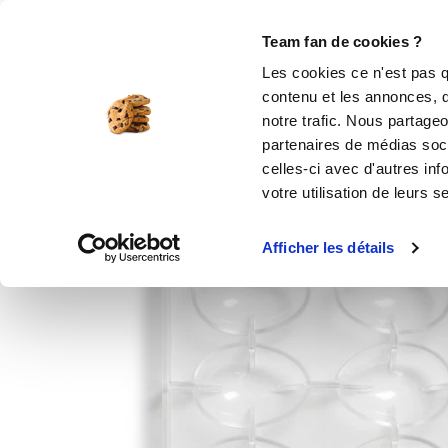
Rechercher
Team fan de cookies ?
Les cookies ce n'est pas q
contenu et les annonces, d
MOULES SILICONE
USTENSILES
ÉPICERIE
MIS
notre trafic. Nous partageo
partenaires de médias soci
Accueil
Moule à chocolat – 10 oeufs
celles-ci avec d'autres inf
votre utilisation de leurs s
Produit indisponible
Afficher les détails