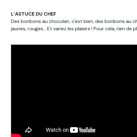
L’ASTUCE DU CHEF
Des bonbons au chocolat, c'est bien, des bonbons au choc
jaunes, rouges… Et variez les plaisirs ! Pour cela, rien de 