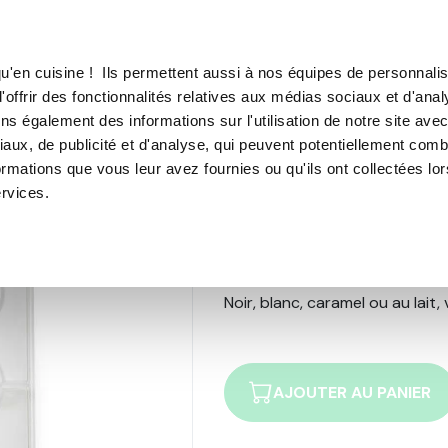
TROUVER UN·E CON
u'en cuisine ! Ils permettent aussi à nos équipes de personnalis
'offrir des fonctionnalités relatives aux médias sociaux et d'anal
E SOUS VIDE
MACHINE À CAFÉ
MACHINE À GLACE
N
ns également des informations sur l'utilisation de notre site ave
aux, de publicité et d'analyse, qui peuvent potentiellement comb
ormations que vous leur avez fournies ou qu'ils ont collectées lo
ervices.
Moule à chocol
Noir, blanc, caramel ou au lait
AJOUTER AU PANIER