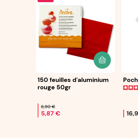
AJOUTER AU P
150 feuilles d'aluminium
Poch
rouge 50gr
6,90 €
5,87 €
16,