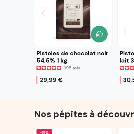
AJOUTER AU P
Pistoles de chocolat noir
Pist
54,5% 1 kg
lait 
395
avis
29,99 €
30,
Nos pépites à découvr
-15%