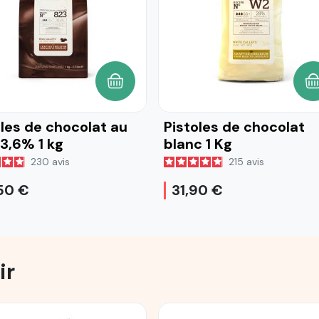
ANIER
AJOUTER AU PANIER
A
oles de chocolat au
Pistoles de chocolat
33,6% 1 kg
blanc 1 Kg
230
avis
215
avis
50 €
31,90 €
ir