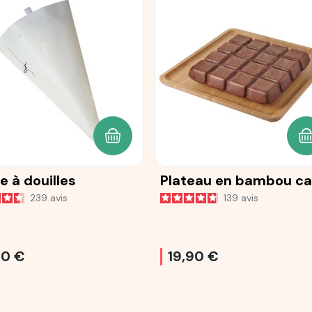
ANIER
AJOUTER AU PANIER
A
e à douilles
Plateau en bambou ca
239
avis
139
avis
90 €
19,90 €