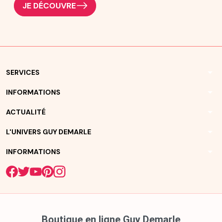
JE DÉCOUVRE
arrow_drop_down
SERVICES
arrow_drop_down
INFORMATIONS
arrow_drop_down
ACTUALITÉ
arrow_drop_down
L'UNIVERS GUY DEMARLE
arrow_drop_down
INFORMATIONS
Boutique en ligne Guy Demarle