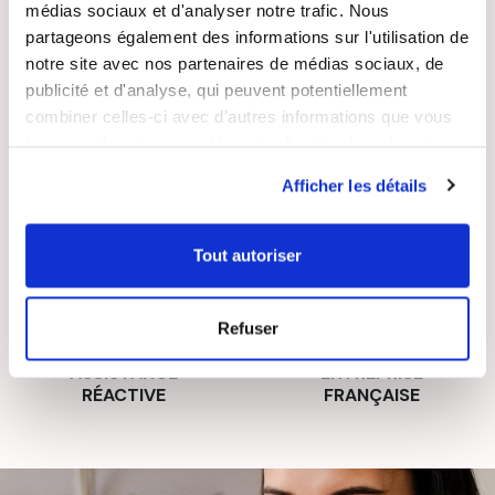
médias sociaux et d'analyser notre trafic. Nous
partageons également des informations sur l'utilisation de
LIVRAISON
PAIEMENT
notre site avec nos partenaires de médias sociaux, de
SUIVIE
SÉCURISÉ
publicité et d'analyse, qui peuvent potentiellement
combiner celles-ci avec d'autres informations que vous
leur avez fournies ou qu'ils ont collectées lors de votre
utilisation de leurs services.
Afficher les détails
RECETTES
SATISFAIT OU
GRATUITES
REMBOURSÉ
Tout autoriser
Refuser
ASSISTANCE
ENTREPRISE
RÉACTIVE
FRANÇAISE