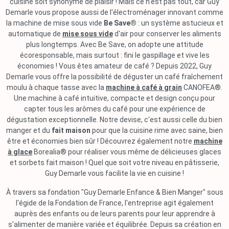
cuisine soit synonyme de plaisir ! Mais ce n'est pas tout, car Guy
Demarle vous propose aussi de l'électroménager innovant comme
la machine de mise sous vide
Be Save®
: un système astucieux et
automatique de
mise sous vide
d'air pour conserver les aliments
plus longtemps. Avec Be Save, on adopte une attitude
écoresponsable, mais surtout : fini le gaspillage et vive les
économies ! Vous êtes amateur de café ? Depuis 2022, Guy
Demarle vous offre la possibilité de déguster un café fraîchement
moulu à chaque tasse avec la
machine à café à grain
CANOFEA®.
Une machine à café intuitive, compacte et design conçu pour
capter tous les arômes du café pour une expérience de
dégustation exceptionnelle. Notre devise, c'est aussi celle du bien
manger et du
fait maison
pour que la cuisine rime avec saine, bien
être et économies bien sûr ! Découvrez également notre
machine
à glace
Borealia® pour réaliser vous même de délicieuses glaces
et sorbets fait maison ! Quel que soit votre niveau en pâtisserie,
Guy Demarle vous facilite la vie en cuisine !
À travers sa fondation "Guy Demarle Enfance & Bien Manger" sous
l'égide de la Fondation de France, l'entreprise agit également
auprès des enfants ou de leurs parents pour leur apprendre à
s'alimenter de manière variée et équilibrée. Depuis sa création en