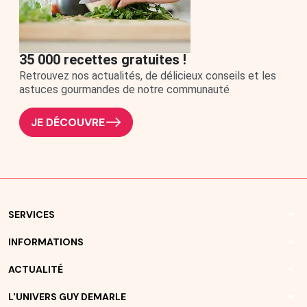
35 000 recettes gratuites !
Retrouvez nos actualités, de délicieux conseils et les
astuces gourmandes de notre communauté
JE DÉCOUVRE
arrow_drop_down
SERVICES
arrow_drop_down
INFORMATIONS
arrow_drop_down
ACTUALITÉ
arrow_drop_down
L'UNIVERS GUY DEMARLE