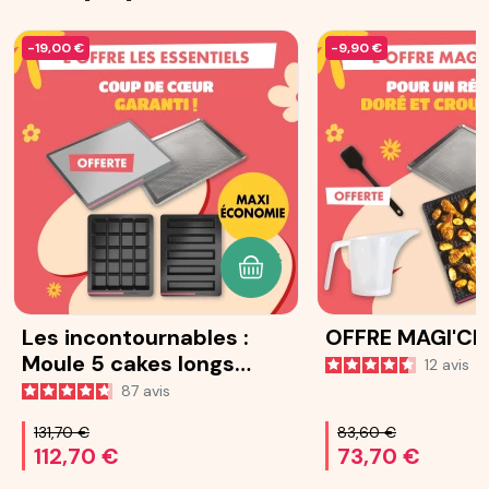
-19,00 €
-9,90 €
AJOUTER AU PANIER
Les incontournables :
OFFRE MAGI'CR
Moule 5 cakes longs
12
avis
Ohra®
87
avis
131,70 €
83,60 €
112,70 €
73,70 €