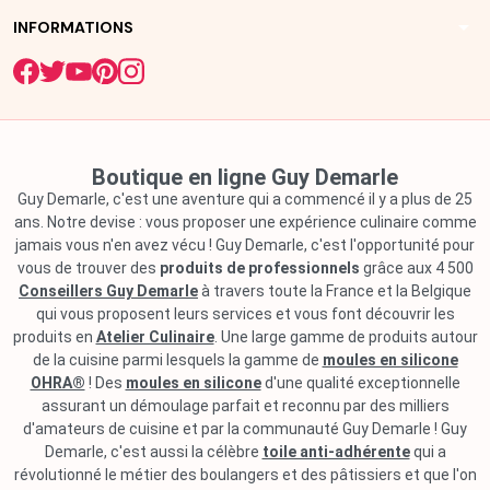
arrow_drop_down
INFORMATIONS
Boutique en ligne Guy Demarle
Guy Demarle, c'est une aventure qui a commencé il y a plus de 25
ans. Notre devise : vous proposer une expérience culinaire comme
jamais vous n'en avez vécu ! Guy Demarle, c'est l'opportunité pour
vous de trouver des
produits de professionnels
grâce aux 4 500
Conseillers Guy Demarle
à travers toute la France et la Belgique
qui vous proposent leurs services et vous font découvrir les
produits en
Atelier Culinaire
. Une large gamme de produits autour
de la cuisine parmi lesquels la gamme de
moules en silicone
OHRA®
! Des
moules en silicone
d'une qualité exceptionnelle
assurant un démoulage parfait et reconnu par des milliers
d'amateurs de cuisine et par la communauté Guy Demarle ! Guy
Demarle, c'est aussi la célèbre
toile anti-adhérente
qui a
révolutionné le métier des boulangers et des pâtissiers et que l'on