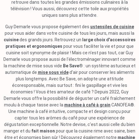
retrouve dans toutes les grandes émissions culinaires à la
télévision ! Vous aussi, découvrez cette toile aux propriétés
uniques sans plus attendre.
Guy Demarle vous propose également des
ustensiles de cuisine
pour vous aider dans votre cuisine de tous les jours, mais aussi la
cuisine
des grands jours. Retrouvez un
large choix d'accessoires
pratiques et ergonomiques
pour vous faciliter la vie et pour que
cuisine soit synonyme de plaisir ! Mais ce n'est pas tout, car Guy
Demarle vous propose aussi de l'électroménager innovant comme
la machine de mise sous vide
Be Save®
: un système astucieux et
automatique de
mise sous vide
d'air pour conserver les aliments
plus longtemps. Avec Be Save, on adopte une attitude
écoresponsable, mais surtout : fini le gaspillage et vive les
économies ! Vous êtes amateur de café ? Depuis 2022, Guy
Demarle vous offre la possibilité de déguster un café fraîchement
moulu à chaque tasse avec la
machine à café à grain
CANOFEA®.
Une machine à café intuitive, compacte et design conçu pour
capter tous les arômes du café pour une expérience de
dégustation exceptionnelle. Notre devise, c'est aussi celle du bien
manger et du
fait maison
pour que la cuisine rime avec saine, bien
être et économies bien sûr ! Découvrez également notre
machine