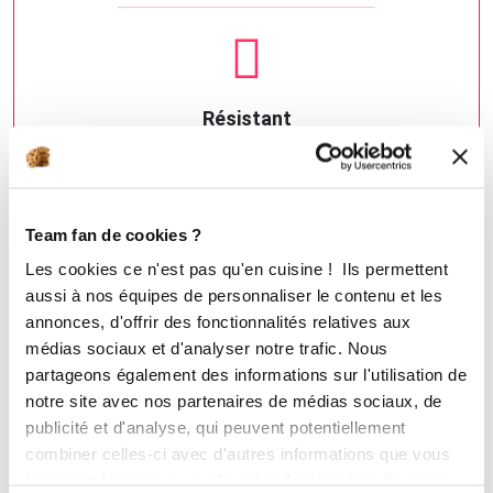
Résistant
Vous pourrez compter sur les moules
OHRA®
pour
vous accompagner pendant bien des années avant
qu’ils ne montrent leurs premiers signes d'usure !
Team fan de cookies ?
Un
investissement durable
contre le gaspillage.
Les cookies ce n'est pas qu'en cuisine ! Ils permettent
aussi à nos équipes de personnaliser le contenu et les
annonces, d'offrir des fonctionnalités relatives aux
médias sociaux et d'analyser notre trafic. Nous
partageons également des informations sur l'utilisation de
notre site avec nos partenaires de médias sociaux, de
publicité et d'analyse, qui peuvent potentiellement
combiner celles-ci avec d'autres informations que vous
leur avez fournies ou qu'ils ont collectées lors de votre