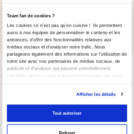
Moule 5 cakes longs
12
avis
Ohra®
87
avis
Team fan de cookies ?
131,70 €
83,60 €
Les cookies ce n'est pas qu'en cuisine ! Ils permettent
112,70 €
73,70 €
aussi à nos équipes de personnaliser le contenu et les
annonces, d'offrir des fonctionnalités relatives aux
médias sociaux et d'analyser notre trafic. Nous
partageons également des informations sur l'utilisation de
notre site avec nos partenaires de médias sociaux, de
publicité et d'analyse, qui peuvent potentiellement
combiner celles-ci avec d'autres informations que vous
leur avez fournies ou qu'ils ont collectées lors de votre
utilisation de leurs services.
Afficher les détails
LIVRAISON
PAIEMENT
SUIVIE
SÉCURISÉ
Tout autoriser
Refuser