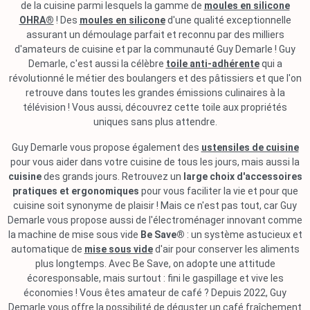
de la cuisine parmi lesquels la gamme de
moules en silicone
OHRA®
! Des
moules en silicone
d'une qualité exceptionnelle
assurant un démoulage parfait et reconnu par des milliers
d'amateurs de cuisine et par la communauté Guy Demarle ! Guy
Demarle, c'est aussi la célèbre
toile anti-adhérente
qui a
révolutionné le métier des boulangers et des pâtissiers et que l'on
retrouve dans toutes les grandes émissions culinaires à la
télévision ! Vous aussi, découvrez cette toile aux propriétés
uniques sans plus attendre.
Guy Demarle vous propose également des
ustensiles de cuisine
pour vous aider dans votre cuisine de tous les jours, mais aussi la
cuisine
des grands jours. Retrouvez un
large choix d'accessoires
pratiques et ergonomiques
pour vous faciliter la vie et pour que
cuisine soit synonyme de plaisir ! Mais ce n'est pas tout, car Guy
Demarle vous propose aussi de l'électroménager innovant comme
la machine de mise sous vide
Be Save®
: un système astucieux et
automatique de
mise sous vide
d'air pour conserver les aliments
plus longtemps. Avec Be Save, on adopte une attitude
écoresponsable, mais surtout : fini le gaspillage et vive les
économies ! Vous êtes amateur de café ? Depuis 2022, Guy
Demarle vous offre la possibilité de déguster un café fraîchement