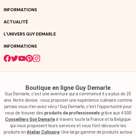
arrow_drop_down
INFORMATIONS
arrow_drop_down
ACTUALITÉ
arrow_drop_down
L'UNIVERS GUY DEMARLE
arrow_drop_down
INFORMATIONS
Boutique en ligne Guy Demarle
Guy Demarle, c'est une aventure qui a commencé il y a plus de 25
ans. Notre devise : vous proposer une expérience culinaire comme
jamais vous n'en avez vécu ! Guy Demarle, c'est l'opportunité pour
vous de trouver des
produits de professionnels
grâce aux 4 500
Conseillers Guy Demarle
à travers toute la France et la Belgique
qui vous proposent leurs services et vous font découvrir les
produits en
Atelier Culinaire
. Une large gamme de produits autour