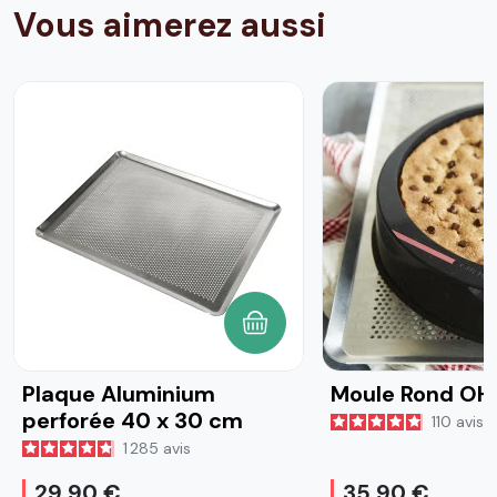
Vous aimerez aussi
AJOUTER AU PANIER
Plaque Aluminium
Moule Rond OH
perforée 40 x 30 cm
110
avis
1 285
avis
29,90 €
35,90 €