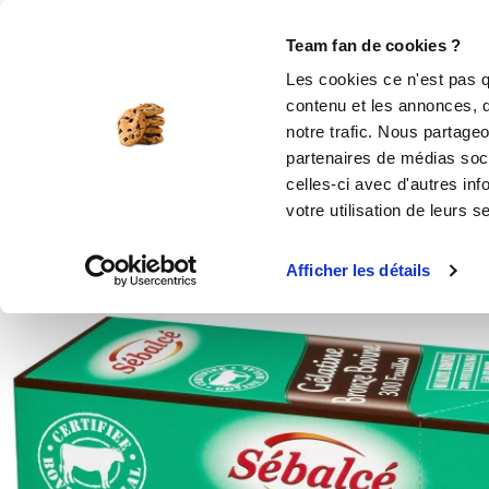
Rechercher
Team fan de cookies ?
Les cookies ce n'est pas q
contenu et les annonces, d
MOULES SILICONE
USTENSILES
ÉPICERIE
MIS
notre trafic. Nous partageo
partenaires de médias soci
Accueil
Épicerie en ligne
Gélatine Bovine B
celles-ci avec d'autres inf
votre utilisation de leurs s
Produit indisponible
Afficher les détails