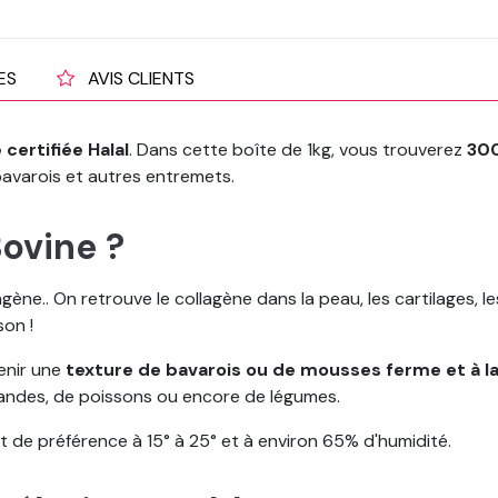
ES
AVIS CLIENTS
e
certifiée Halal
. Dans cette boîte de 1kg, vous trouverez
300
bavarois et autres entremets.
Bovine ?
gène.. On retrouve le collagène dans la peau, les cartilages, le
son !
tenir une
texture de bavarois ou de mousses ferme et à l
iandes, de poissons ou encore de légumes.
é et de préférence à 15° à 25° et à environ 65% d'humidité.