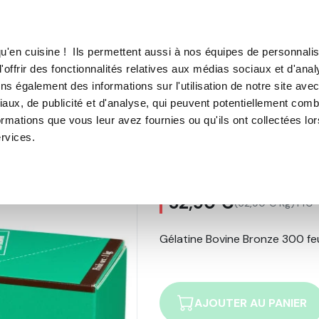
TROUVER UN·E CON
u'en cuisine ! Ils permettent aussi à nos équipes de personnalis
'offrir des fonctionnalités relatives aux médias sociaux et d'anal
E SOUS VIDE
MACHINE À CAFÉ
MACHINE À GLACE
N
ns également des informations sur l'utilisation de notre site ave
aux, de publicité et d'analyse, qui peuvent potentiellement comb
ronze 300 feuilles (1kg)
ormations que vous leur avez fournies ou qu'ils ont collectées lo
ervices.
Gélatine Bovine
1
avis
52,90 €
(52,90 € Kg)
TTC
Gélatine Bovine Bronze 300 feu
AJOUTER AU PANIER