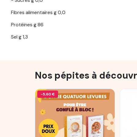
- Sucres g 0,0
Fibres alimentaires g 0,0
Protéines g 86
Sel g 1,3
Nos pépites à découvr
-5,60 €