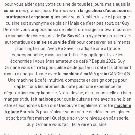
pour vous aider dans votre cuisine de tous les jours, mais aussi la
cuisine
des grands jours. Retrouvez un
large choix d'accessoires
pratiques et ergonomiques
pour vous faciliter la vie et pour que
cuisine soit synonyme de plaisir ! Mais ce n'est pas tout, car Guy
Demarle vous propose aussi de l'électroménager innovant comme
la machine de mise sous vide
Be Save®
: un système astucieux et
automatique de
mise sous vide
d'air pour conserver les aliments
plus longtemps. Avec Be Save, on adopte une attitude
écoresponsable, mais surtout : fini le gaspillage et vive les
économies ! Vous êtes amateur de café ? Depuis 2022, Guy
Demarle vous offre la possibilité de déguster un café fraîchement
moulu à chaque tasse avec la
machine à café à grain
CANOFEA®.
Une machine à café intuitive, compacte et design conçu pour
capter tous les arômes du café pour une expérience de
dégustation exceptionnelle. Notre devise, c'est aussi celle du bien
manger et du
fait maison
pour que la cuisine rime avec saine, bien
être et économies bien sûr ! Découvrez également notre
machine
à glace
Borealia® pour réaliser vous même de délicieuses glaces
et sorbets fait maison ! Quel que soit votre niveau en pâtisserie,
Guy Demarle vous facilite la vie en cuisine !