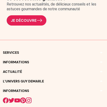
Retrouvez nos actualités, de délicieux conseils et les
astuces gourmandes de notre communauté
JE DÉCOUVRE
arrow_drop_down
SERVICES
arrow_drop_down
INFORMATIONS
arrow_drop_down
ACTUALITÉ
arrow_drop_down
L'UNIVERS GUY DEMARLE
arrow_drop_down
INFORMATIONS