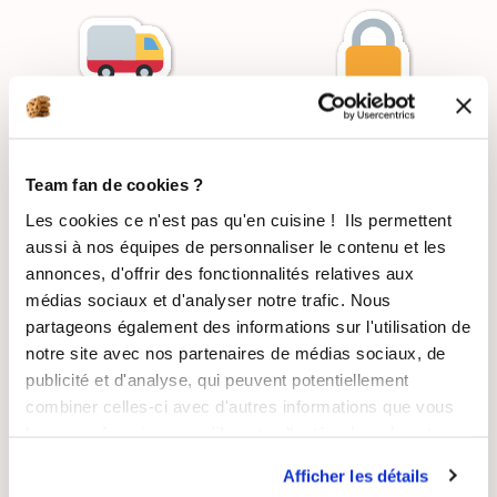
LIVRAISON
PAIEMENT
SUIVIE
SÉCURISÉ
Team fan de cookies ?
Les cookies ce n'est pas qu'en cuisine ! Ils permettent
aussi à nos équipes de personnaliser le contenu et les
annonces, d'offrir des fonctionnalités relatives aux
RECETTES
SATISFAIT OU
médias sociaux et d'analyser notre trafic. Nous
GRATUITES
REMBOURSÉ
partageons également des informations sur l'utilisation de
notre site avec nos partenaires de médias sociaux, de
publicité et d'analyse, qui peuvent potentiellement
combiner celles-ci avec d'autres informations que vous
leur avez fournies ou qu'ils ont collectées lors de votre
ASSISTANCE
ENTREPRISE
utilisation de leurs services.
Afficher les détails
RÉACTIVE
FRANÇAISE