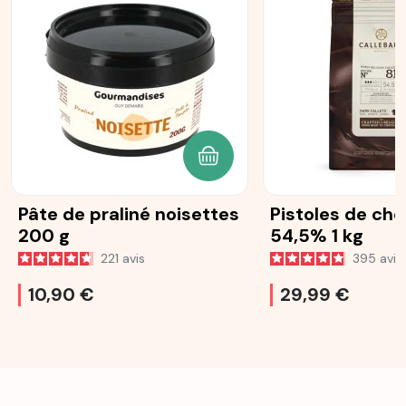
AJOUTER AU PANIER
Pâte de praliné noisettes
Pistoles de cho
200 g
54,5% 1 kg
221
avis
395
avis
10,90 €
29,99 €