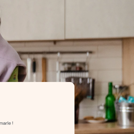
arle !