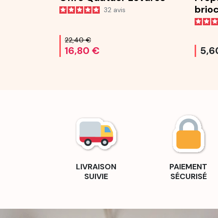
brio
32
avis
25 g
22,40 €
16,80 €
5,6
LIVRAISON
PAIEMENT
SUIVIE
SÉCURISÉ