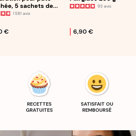
chée, 5 sachets de
93
avis
1 581
avis
0 €
6,90 €
RECETTES
SATISFAIT OU
GRATUITES
REMBOURSÉ