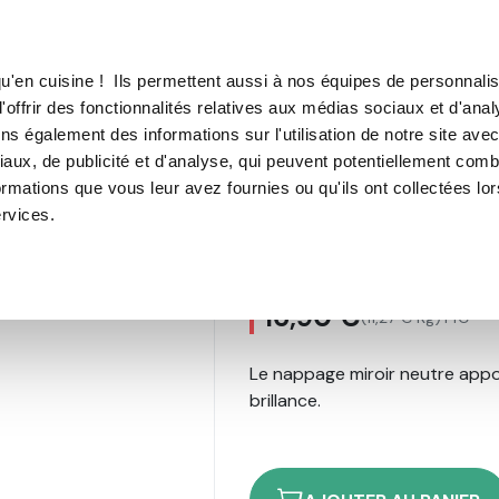
TROUVER UN·E CON
u'en cuisine ! Ils permettent aussi à nos équipes de personnalis
'offrir des fonctionnalités relatives aux médias sociaux et d'anal
E SOUS VIDE
MACHINE À CAFÉ
MACHINE À GLACE
N
ns également des informations sur l'utilisation de notre site ave
aux, de publicité et d'analyse, qui peuvent potentiellement comb
eutre 1,5 kg
ormations que vous leur avez fournies ou qu'ils ont collectées lo
ervices.
Nappage miroir
5
avis
16,90 €
(11,27 € Kg)
TTC
Le nappage miroir neutre appor
brillance.