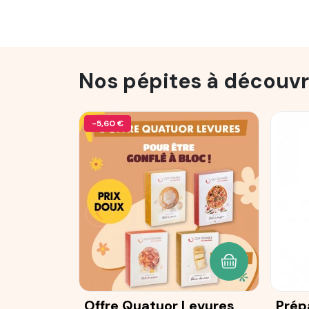
Nos pépites à découvr
-5,60 €
AJOUTER AU P
Offre Quatuor Levures
Prép