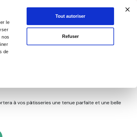
Créer un compte
Mon compte
SEILLER·ÈRE
0
Votre p
-
Inscription
Connexion
Tout autoriser
er le
yser
OUVEAUTÉS
OFFRES SPÉCIALES
Refuser
c nos
iner
rs de
 neutre 1,5 kg
tera à vos pâtisseries une tenue parfaite et une belle