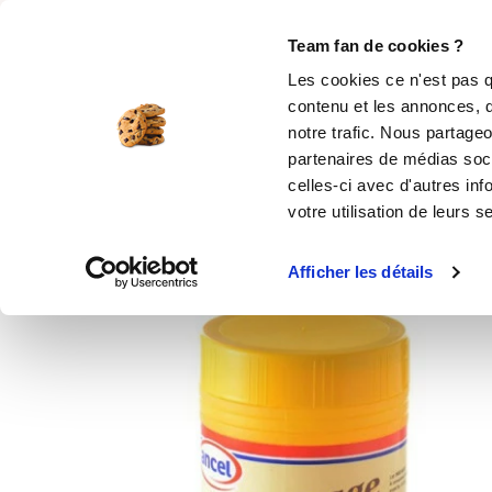
Rechercher
Team fan de cookies ?
Les cookies ce n'est pas q
contenu et les annonces, d
MOULES SILICONE
USTENSILES
ÉPICERIE
MIS
notre trafic. Nous partageo
partenaires de médias soci
Accueil
Épicerie en ligne
Nappage miroir n
celles-ci avec d'autres inf
votre utilisation de leurs s
Afficher les détails