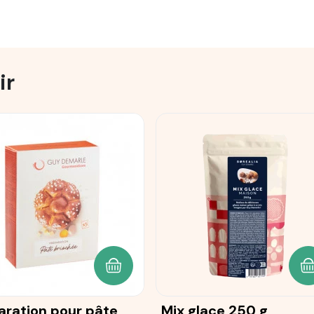
ir
ANIER
AJOUTER AU PANIER
A
aration pour pâte
Mix glace 250 g