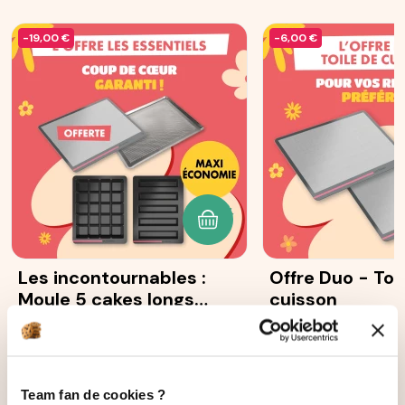
-19,00 €
-6,00 €
AJOUTER AU PANIER
Les incontournables :
Offre Duo - Toi
Moule 5 cakes longs
cuisson
Ohra®
87
avis
108
avis
131,70 €
38,00 €
112,70 €
32,00 €
Team fan de cookies ?