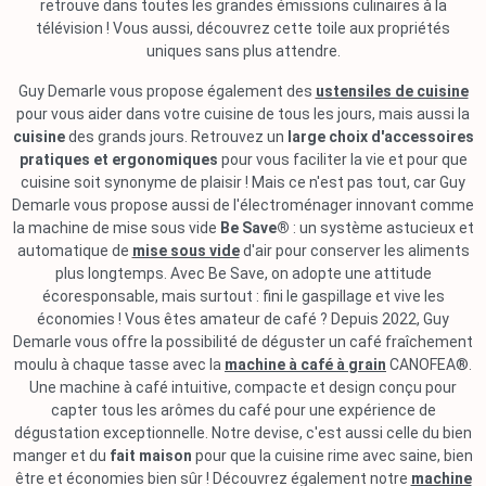
retrouve dans toutes les grandes émissions culinaires à la
télévision ! Vous aussi, découvrez cette toile aux propriétés
uniques sans plus attendre.
Guy Demarle vous propose également des
ustensiles de cuisine
pour vous aider dans votre cuisine de tous les jours, mais aussi la
cuisine
des grands jours. Retrouvez un
large choix d'accessoires
pratiques et ergonomiques
pour vous faciliter la vie et pour que
cuisine soit synonyme de plaisir ! Mais ce n'est pas tout, car Guy
Demarle vous propose aussi de l'électroménager innovant comme
la machine de mise sous vide
Be Save®
: un système astucieux et
automatique de
mise sous vide
d'air pour conserver les aliments
plus longtemps. Avec Be Save, on adopte une attitude
écoresponsable, mais surtout : fini le gaspillage et vive les
économies ! Vous êtes amateur de café ? Depuis 2022, Guy
Demarle vous offre la possibilité de déguster un café fraîchement
moulu à chaque tasse avec la
machine à café à grain
CANOFEA®.
Une machine à café intuitive, compacte et design conçu pour
capter tous les arômes du café pour une expérience de
dégustation exceptionnelle. Notre devise, c'est aussi celle du bien
manger et du
fait maison
pour que la cuisine rime avec saine, bien
être et économies bien sûr ! Découvrez également notre
machine