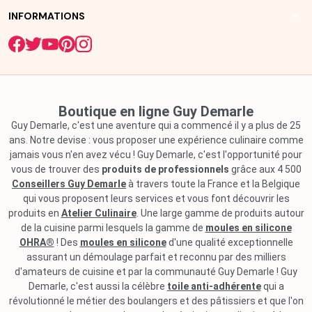
arrow_drop_down
INFORMATIONS
Boutique en ligne Guy Demarle
Guy Demarle, c'est une aventure qui a commencé il y a plus de 25
ans. Notre devise : vous proposer une expérience culinaire comme
jamais vous n'en avez vécu ! Guy Demarle, c'est l'opportunité pour
vous de trouver des
produits de professionnels
grâce aux 4 500
Conseillers Guy Demarle
à travers toute la France et la Belgique
qui vous proposent leurs services et vous font découvrir les
produits en
Atelier Culinaire
. Une large gamme de produits autour
de la cuisine parmi lesquels la gamme de
moules en silicone
OHRA®
! Des
moules en silicone
d'une qualité exceptionnelle
assurant un démoulage parfait et reconnu par des milliers
d'amateurs de cuisine et par la communauté Guy Demarle ! Guy
Demarle, c'est aussi la célèbre
toile anti-adhérente
qui a
révolutionné le métier des boulangers et des pâtissiers et que l'on