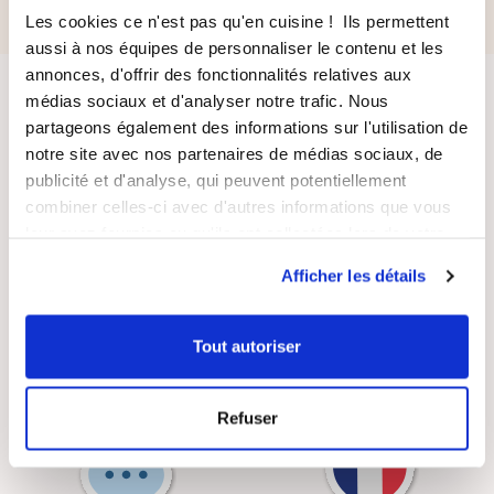
Les cookies ce n'est pas qu'en cuisine ! Ils permettent
aussi à nos équipes de personnaliser le contenu et les
annonces, d'offrir des fonctionnalités relatives aux
médias sociaux et d'analyser notre trafic. Nous
partageons également des informations sur l'utilisation de
notre site avec nos partenaires de médias sociaux, de
publicité et d'analyse, qui peuvent potentiellement
combiner celles-ci avec d'autres informations que vous
LIVRAISON
PAIEMENT
leur avez fournies ou qu'ils ont collectées lors de votre
SUIVIE
SÉCURISÉ
utilisation de leurs services.
Afficher les détails
Tout autoriser
RECETTES
SATISFAIT OU
GRATUITES
REMBOURSÉ
Refuser