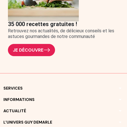
35 000 recettes gratuites !
Retrouvez nos actualités, de délicieux conseils et les
astuces gourmandes de notre communauté
JE DÉCOUVRE
arrow_drop_down
SERVICES
arrow_drop_down
INFORMATIONS
arrow_drop_down
ACTUALITÉ
arrow_drop_down
L'UNIVERS GUY DEMARLE