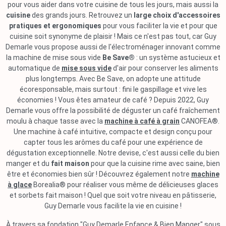
pour vous aider dans votre cuisine de tous les jours, mais aussi la
cuisine
des grands jours. Retrouvez un
large choix d'accessoires
pratiques et ergonomiques
pour vous faciliter la vie et pour que
cuisine soit synonyme de plaisir ! Mais ce n'est pas tout, car Guy
Demarle vous propose aussi de l'électroménager innovant comme
la machine de mise sous vide
Be Save®
: un système astucieux et
automatique de
mise sous vide
d'air pour conserver les aliments
plus longtemps. Avec Be Save, on adopte une attitude
écoresponsable, mais surtout : fini le gaspillage et vive les
économies ! Vous êtes amateur de café ? Depuis 2022, Guy
Demarle vous offre la possibilité de déguster un café fraîchement
moulu à chaque tasse avec la
machine à café à grain
CANOFEA®.
Une machine à café intuitive, compacte et design conçu pour
capter tous les arômes du café pour une expérience de
dégustation exceptionnelle. Notre devise, c'est aussi celle du bien
manger et du
fait maison
pour que la cuisine rime avec saine, bien
être et économies bien sûr ! Découvrez également notre
machine
à glace
Borealia® pour réaliser vous même de délicieuses glaces
et sorbets fait maison ! Quel que soit votre niveau en pâtisserie,
Guy Demarle vous facilite la vie en cuisine !
À travers sa fondation "Guy Demarle Enfance & Bien Manger" sous