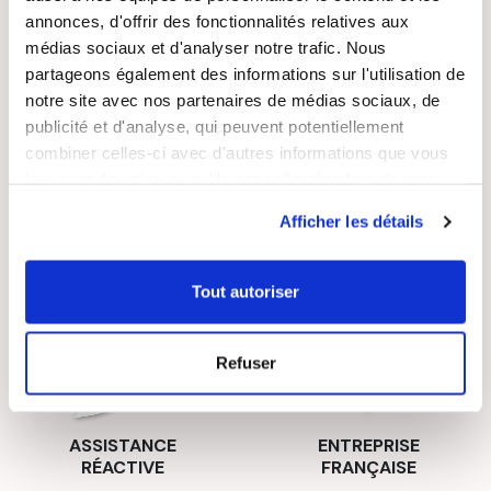
annonces, d'offrir des fonctionnalités relatives aux
médias sociaux et d'analyser notre trafic. Nous
partageons également des informations sur l'utilisation de
notre site avec nos partenaires de médias sociaux, de
LIVRAISON
PAIEMENT
publicité et d'analyse, qui peuvent potentiellement
SUIVIE
SÉCURISÉ
combiner celles-ci avec d'autres informations que vous
leur avez fournies ou qu'ils ont collectées lors de votre
utilisation de leurs services.
Afficher les détails
RECETTES
SATISFAIT OU
Tout autoriser
GRATUITES
REMBOURSÉ
Refuser
ASSISTANCE
ENTREPRISE
RÉACTIVE
FRANÇAISE