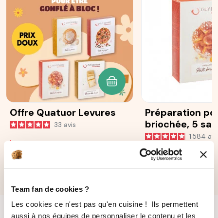
AJOUTER AU PANIER
Offre Quatuor Levures
Préparation po
briochée, 5 sa
33
avis
25 g
1 584
avi
22,40 €
16,80 €
5,60 €
Team fan de cookies ?
Les cookies ce n'est pas qu'en cuisine ! Ils permettent
aussi à nos équipes de personnaliser le contenu et les