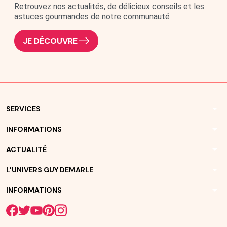
Retrouvez nos actualités, de délicieux conseils et les
astuces gourmandes de notre communauté
JE DÉCOUVRE
arrow_drop_down
SERVICES
arrow_drop_down
INFORMATIONS
arrow_drop_down
ACTUALITÉ
arrow_drop_down
L'UNIVERS GUY DEMARLE
arrow_drop_down
INFORMATIONS