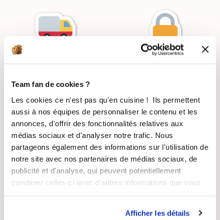
LIVRAISON
PAIEMENT
SUIVIE
SÉCURISÉ
Team fan de cookies ?
Les cookies ce n'est pas qu'en cuisine ! Ils permettent
aussi à nos équipes de personnaliser le contenu et les
annonces, d'offrir des fonctionnalités relatives aux
RECETTES
SATISFAIT OU
médias sociaux et d'analyser notre trafic. Nous
GRATUITES
REMBOURSÉ
partageons également des informations sur l'utilisation de
notre site avec nos partenaires de médias sociaux, de
publicité et d'analyse, qui peuvent potentiellement
combiner celles-ci avec d'autres informations que vous
leur avez fournies ou qu'ils ont collectées lors de votre
utilisation de leurs services.
ASSISTANCE
ENTREPRISE
Afficher les détails
RÉACTIVE
FRANÇAISE