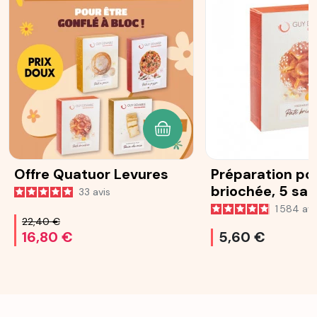
AJOUTER AU PANIER
Offre Quatuor Levures
Préparation po
briochée, 5 sa
33
avis
25 g
1 584
avi
22,40 €
16,80 €
5,60 €