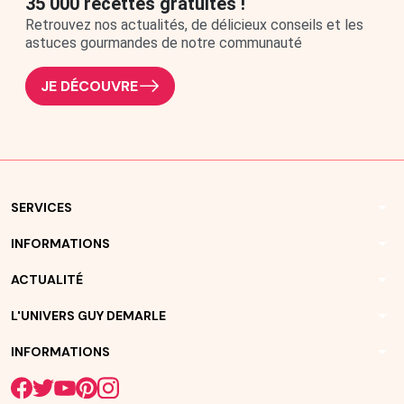
35 000 recettes gratuites !
Retrouvez nos actualités, de délicieux conseils et les
astuces gourmandes de notre communauté
JE DÉCOUVRE
arrow_drop_down
SERVICES
arrow_drop_down
INFORMATIONS
arrow_drop_down
ACTUALITÉ
arrow_drop_down
L'UNIVERS GUY DEMARLE
arrow_drop_down
INFORMATIONS