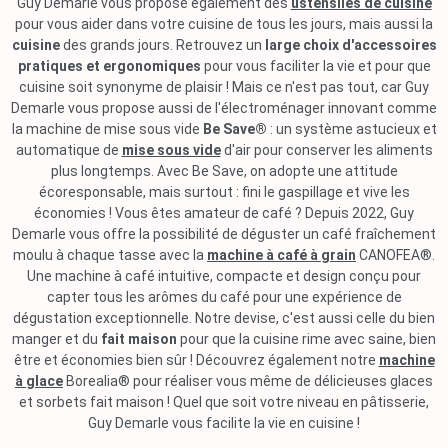
Guy Demarle vous propose également des
ustensiles de cuisine
pour vous aider dans votre cuisine de tous les jours, mais aussi la
cuisine
des grands jours. Retrouvez un
large choix d'accessoires
pratiques et ergonomiques
pour vous faciliter la vie et pour que
cuisine soit synonyme de plaisir ! Mais ce n'est pas tout, car Guy
Demarle vous propose aussi de l'électroménager innovant comme
la machine de mise sous vide
Be Save®
: un système astucieux et
automatique de
mise sous vide
d'air pour conserver les aliments
plus longtemps. Avec Be Save, on adopte une attitude
écoresponsable, mais surtout : fini le gaspillage et vive les
économies ! Vous êtes amateur de café ? Depuis 2022, Guy
Demarle vous offre la possibilité de déguster un café fraîchement
moulu à chaque tasse avec la
machine à café à grain
CANOFEA®.
Une machine à café intuitive, compacte et design conçu pour
capter tous les arômes du café pour une expérience de
dégustation exceptionnelle. Notre devise, c'est aussi celle du bien
manger et du
fait maison
pour que la cuisine rime avec saine, bien
être et économies bien sûr ! Découvrez également notre
machine
à glace
Borealia® pour réaliser vous même de délicieuses glaces
et sorbets fait maison ! Quel que soit votre niveau en pâtisserie,
Guy Demarle vous facilite la vie en cuisine !