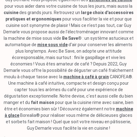
pour vous aider dans votre cuisine de tous les jours, mais aussi la
cuisine
des grands jours. Retrouvez un
large choix d'accessoires
pratiques et ergonomiques
pour vous faciliter la vie et pour que
cuisine soit synonyme de plaisir ! Mais ce n'est pas tout, car Guy
Demarle vous propose aussi de l'électroménager innovant comme
la machine de mise sous vide
Be Save®
: un système astucieux et
automatique de
mise sous vide
d'air pour conserver les aliments
plus longtemps. Avec Be Save, on adopte une attitude
écoresponsable, mais surtout : fini le gaspillage et vive les
économies ! Vous êtes amateur de café ? Depuis 2022, Guy
Demarle vous offre la possibilité de déguster un café fraîchement
moulu à chaque tasse avec la
machine à café à grain
CANOFEA®.
Une machine à café intuitive, compacte et design conçu pour
capter tous les arômes du café pour une expérience de
dégustation exceptionnelle. Notre devise, c'est aussi celle du bien
manger et du
fait maison
pour que la cuisine rime avec saine, bien
être et économies bien sûr ! Découvrez également notre
machine
à glace
Borealia® pour réaliser vous même de délicieuses glaces
et sorbets fait maison ! Quel que soit votre niveau en pâtisserie,
Guy Demarle vous facilite la vie en cuisine !