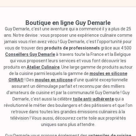
Boutique en ligne Guy Demarle
Guy Demarle, c'est une aventure qui a commencé il y a plus de 25
ans. Notre devise : vous proposer une expérience culinaire comme
jamais vous n'en avez vécu ! Guy Demarle, c'est l'opportunité pour
vous de trouver des
produits de professionnels
grâce aux 4 500
Conseillers Guy Demarle
à travers toute la France et la Belgique
qui vous proposent leurs services et vous font découvrir les
produits en
Atelier Culinaire
. Une large gamme de produits autour
de la cuisine parmi lesquels la gamme de
moules en silicone
OHRA®
! Des
moules en silicone
d'une qualité exceptionnelle
assurant un démoulage parfait et reconnu par des milliers
d'amateurs de cuisine et par la communauté Guy Demarle ! Guy
Demarle, c'est aussi la célèbre
toile anti-adhérente
qui a
révolutionné le métier des boulangers et des pâtissiers et que l'on
retrouve dans toutes les grandes émissions culinaires à la
télévision ! Vous aussi, découvrez cette toile aux propriétés
uniques sans plus attendre.
Guy Demarle vous propose également des
ustensiles de cuisine