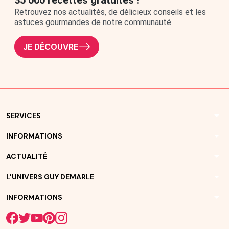
35 000 recettes gratuites !
Retrouvez nos actualités, de délicieux conseils et les
astuces gourmandes de notre communauté
JE DÉCOUVRE
arrow_drop_down
SERVICES
arrow_drop_down
INFORMATIONS
arrow_drop_down
ACTUALITÉ
arrow_drop_down
L'UNIVERS GUY DEMARLE
arrow_drop_down
INFORMATIONS