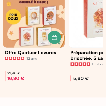
AJOUTER AU PANIER
Offre Quatuor Levures
Préparation po
briochée, 5 sa
32
avis
25 g
1 581
avis
22,40 €
16,80 €
5,60 €