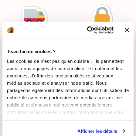
LIVRAISON
PAIEMENT
SUIVIE
SÉCURISÉ
Team fan de cookies ?
Les cookies ce n'est pas qu'en cuisine ! Ils permettent
aussi à nos équipes de personnaliser le contenu et les
annonces, d'offrir des fonctionnalités relatives aux
RECETTES
SATISFAIT OU
médias sociaux et d'analyser notre trafic. Nous
GRATUITES
REMBOURSÉ
partageons également des informations sur l'utilisation de
notre site avec nos partenaires de médias sociaux, de
publicité et d'analyse, qui peuvent potentiellement
combiner celles-ci avec d'autres informations que vous
leur avez fournies ou qu'ils ont collectées lors de votre
ASSISTANCE
ENTREPRISE
utilisation de leurs services.
Afficher les détails
RÉACTIVE
FRANÇAISE