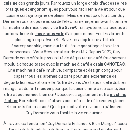
cuisine
des grands jours. Retrouvez un
large choix d'accessoires
pratiques et ergonomiques
pour vous faciliter la vie et pour que
cuisine soit synonyme de plaisir ! Mais ce n'est pas tout, car Guy
Demarle vous propose aussi de l'électroménager innovant comme
la machine de mise sous vide
Be Save®
: un système astucieux et
automatique de
mise sous vide
d'air pour conserver les aliments
plus longtemps. Avec Be Save, on adopte une attitude
écoresponsable, mais surtout : fini le gaspillage et vive les
économies ! Vous êtes amateur de café ? Depuis 2022, Guy
Demarle vous offre la possibilité de déguster un café fraîchement
moulu à chaque tasse avec la
machine à café à grain
CANOFEA®.
Une machine à café intuitive, compacte et design conçu pour
capter tous les arômes du café pour une expérience de
dégustation exceptionnelle. Notre devise, c'est aussi celle du bien
manger et du
fait maison
pour que la cuisine rime avec saine, bien
être et économies bien sûr ! Découvrez également notre
machine
à glace
Borealia® pour réaliser vous même de délicieuses glaces
et sorbets fait maison ! Quel que soit votre niveau en pâtisserie,
Guy Demarle vous facilite la vie en cuisine !
À travers sa fondation "Guy Demarle Enfance & Bien Manger" sous
l'égide de la Fondation de France, l'entreprise agit également