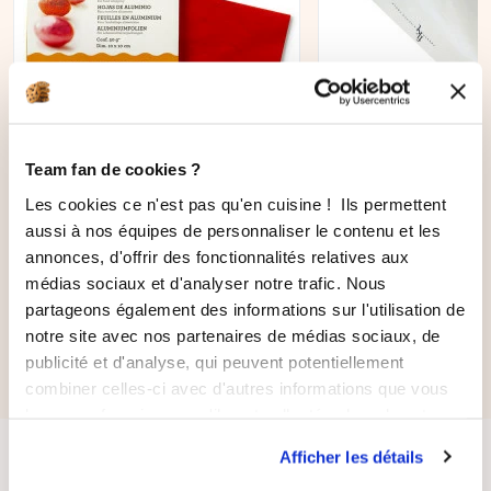
AJOUTER AU PANIER
Team fan de cookies ?
Les cookies ce n'est pas qu'en cuisine ! Ils permettent
150 feuilles d'aluminium
Poche à douille
aussi à nos équipes de personnaliser le contenu et les
rouge 50gr
239
avis
annonces, d'offrir des fonctionnalités relatives aux
médias sociaux et d'analyser notre trafic. Nous
6,90 €
partageons également des informations sur l'utilisation de
5,87 €
16,90 €
notre site avec nos partenaires de médias sociaux, de
publicité et d'analyse, qui peuvent potentiellement
combiner celles-ci avec d'autres informations que vous
leur avez fournies ou qu'ils ont collectées lors de votre
utilisation de leurs services.
Afficher les détails