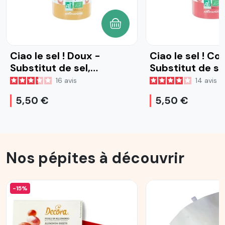
AJOUTER AU PANIER
Ciao le sel ! Doux -
Ciao le sel ! Co
Substitut de sel,
Substitut de se
mélange de légumes et
mélange de lé
16
avis
14
avis
d'aromates bio, 70g
d'aromates bio
5,50 €
5,50 €
Nos pépites à découvrir
-15%