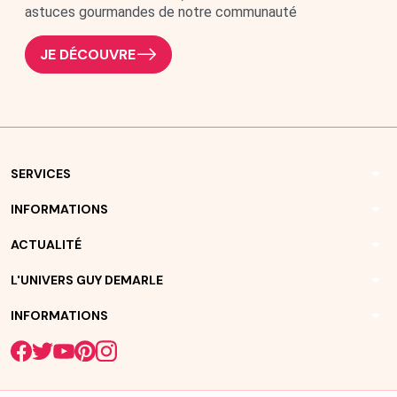
astuces gourmandes de notre communauté
JE DÉCOUVRE
arrow_drop_down
SERVICES
arrow_drop_down
INFORMATIONS
arrow_drop_down
ACTUALITÉ
arrow_drop_down
L'UNIVERS GUY DEMARLE
arrow_drop_down
INFORMATIONS