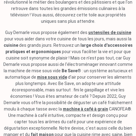
révolutionné le métier des boulangers et des pâtissiers et que l'on
retrouve dans toutes les grandes émissions culinaires à la
télévision ! Vous aussi, découvrez cette toile aux propriétés
uniques sans plus attendre.
Guy Demarle vous propose également des
ustensiles de cuisine
pour vous aider dans votre cuisine de tous les jours, mais aussi la
cuisine
des grands jours. Retrouvez un
large choix d'accessoires
pratiques et ergonomiques
pour vous faciliter la vie et pour que
cuisine soit synonyme de plaisir ! Mais ce n'est pas tout, car Guy
Demarle vous propose aussi de l'électroménager innovant comme
la machine de mise sous vide
Be Save®
: un système astucieux et
automatique de
mise sous vide
d'air pour conserver les aliments
plus longtemps. Avec Be Save, on adopte une attitude
écoresponsable, mais surtout : fini le gaspillage et vive les
économies ! Vous êtes amateur de café ? Depuis 2022, Guy
Demarle vous offre la possibilité de déguster un café fraîchement
moulu à chaque tasse avec la
machine à café à grain
CANOFEA®.
Une machine à café intuitive, compacte et design conçu pour
capter tous les arômes du café pour une expérience de
dégustation exceptionnelle. Notre devise, c'est aussi celle du bien
manger et du
fait maison
pour que la cuisine rime avec saine, bien