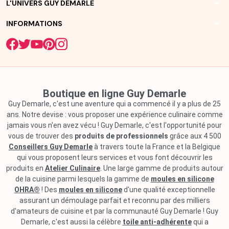
arrow_drop_down
L'UNIVERS GUY DEMARLE
arrow_drop_down
INFORMATIONS
Boutique en ligne Guy Demarle
Guy Demarle, c'est une aventure qui a commencé il y a plus de 25
ans. Notre devise : vous proposer une expérience culinaire comme
jamais vous n'en avez vécu ! Guy Demarle, c'est l'opportunité pour
vous de trouver des
produits de professionnels
grâce aux 4 500
Conseillers Guy Demarle
à travers toute la France et la Belgique
qui vous proposent leurs services et vous font découvrir les
produits en
Atelier Culinaire
. Une large gamme de produits autour
de la cuisine parmi lesquels la gamme de
moules en silicone
OHRA®
! Des
moules en silicone
d'une qualité exceptionnelle
assurant un démoulage parfait et reconnu par des milliers
d'amateurs de cuisine et par la communauté Guy Demarle ! Guy
Demarle, c'est aussi la célèbre
toile anti-adhérente
qui a