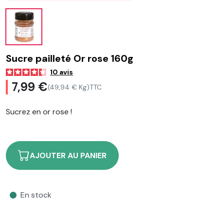
Sucre pailleté Or rose 160g
10
avis
7,99 €
(49,94 € Kg)
TTC
Sucrez en or rose !
AJOUTER AU PANIER
En stock