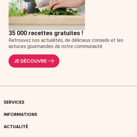
35 000 recettes gratuites !
Retrouvez nos actualités, de délicieux conseils et les
astuces gourmandes de notre communauté
JE DÉCOUVRE
arrow_drop_down
SERVICES
arrow_drop_down
INFORMATIONS
arrow_drop_down
ACTUALITÉ