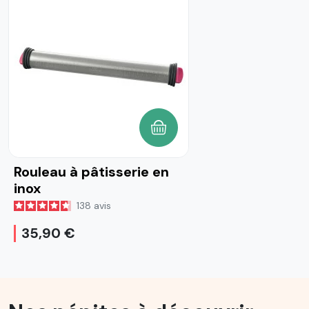
AJOUTER AU PANIER
Rouleau à pâtisserie en
inox
138
avis
35,90 €