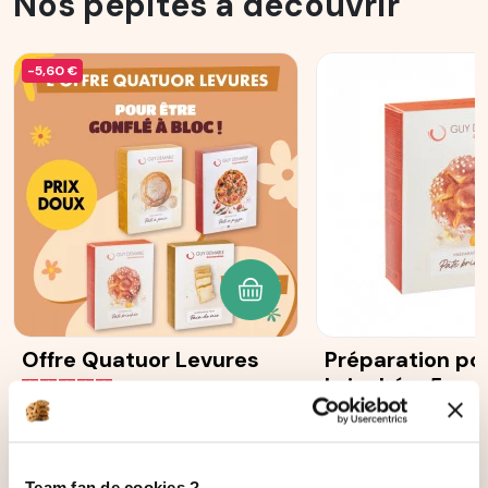
Nos pépites à découvrir
-5,60 €
AJOUTER AU PANIER
Offre Quatuor Levures
Préparation po
briochée, 5 sa
33
avis
25 g
1 584
avi
22,40 €
16,80 €
5,60 €
Team fan de cookies ?