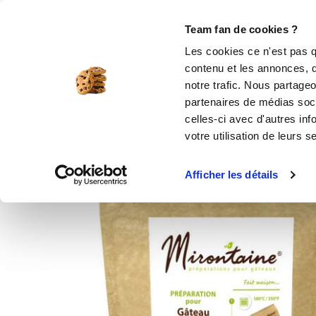
Rechercher
Team fan de cookies ?
Les cookies ce n'est pas q
contenu et les annonces, d
MOULES SILICONE
USTENSILES
ÉPICERIE
MIS
notre trafic. Nous partageo
partenaires de médias soci
Accueil
Épicerie en ligne
Préparation bio 
celles-ci avec d'autres inf
votre utilisation de leurs s
Produit indisponible
Afficher les détails