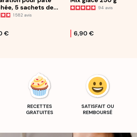
aration pour pâte
Mix glace 250 g
chée, 5 sachets de
94
avis
1 582
avis
0 €
6,90 €
RECETTES
SATISFAIT OU
GRATUITES
REMBOURSÉ