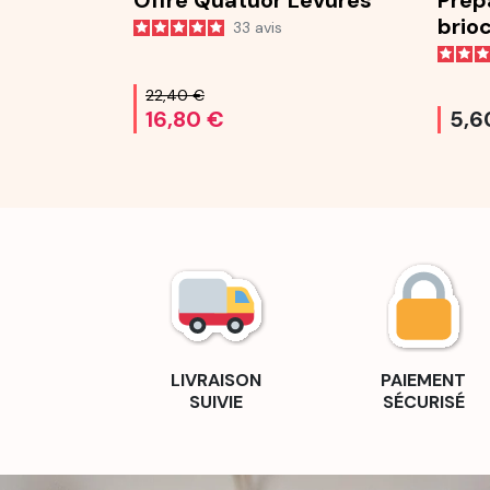
Offre Quatuor Levures
Prép
brio
33
avis
25 g
22,40 €
16,80 €
5,6
LIVRAISON
PAIEMENT
SUIVIE
SÉCURISÉ