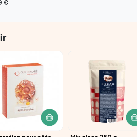
9 €
ir
ANIER
AJOUTER AU PANIER
A