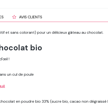
ES
AVIS CLIENTS
if et sans colorant) pour un délicieux gâteau au chocolat.
hocolat bio
'œil !
dans un cul de poule
qué
 chocolat en poudre bio 33% (sucre bio, cacao non dégraissé b