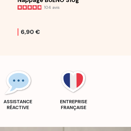
Nappage BUENO 310g
Nappage g
104
avis
61
6,90 €
6,50 €
ASSISTANCE
ENTREPRISE
RÉACTIVE
FRANÇAISE