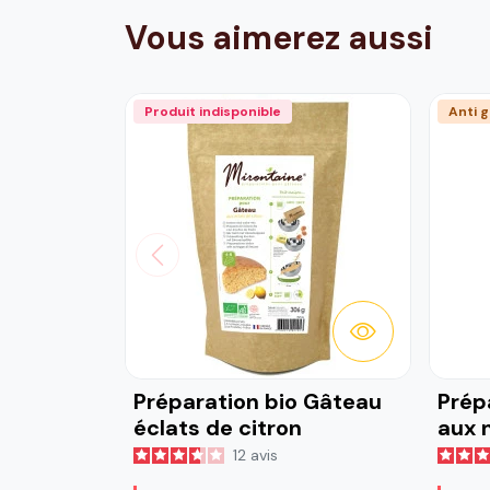
Vous aimerez aussi
Produit indisponible
Anti g
DÉTAILS
Préparation bio Gâteau
Prép
éclats de citron
aux 
12
avis