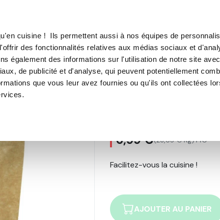
TROUVER UN·E CON
u'en cuisine ! Ils permettent aussi à nos équipes de personnalis
'offrir des fonctionnalités relatives aux médias sociaux et d'anal
E SOUS VIDE
MACHINE À CAFÉ
MACHINE À GLACE
N
ns également des informations sur l'utilisation de notre site ave
aux, de publicité et d'analyse, qui peuvent potentiellement comb
Gâteau au chocolat
ormations que vous leur avez fournies ou qu'ils ont collectées lo
ervices.
Préparation bi
5
avis
6,99 €
(23,69 € Kg)
TTC
Facilitez-vous la cuisine !
AJOUTER AU PANIER