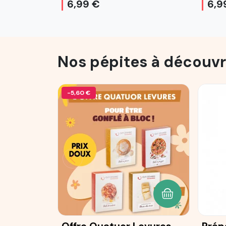
6,99 €
6,9
Nos pépites à découvr
-5,60 €
AJOUTER AU P