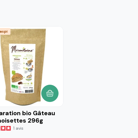
aspi
AJOUTER AU PANIER
aration bio Gâteau
noisettes 296g
1
avis