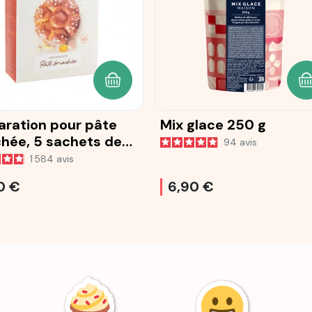
ANIER
AJOUTER AU PANIER
A
aration pour pâte
Mix glace 250 g
chée, 5 sachets de
94
avis
1 584
avis
0 €
6,90 €