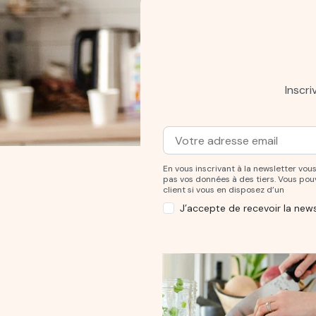
Inscr
Adresse mail
Entrez votre adresse mail po
En vous inscrivant à la newsletter v
pas vos données à des tiers. Vous po
client si vous en disposez d’un
J’accepte de recevoir la news