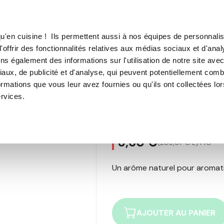
TROUVER UN·E CON
u'en cuisine ! Ils permettent aussi à nos équipes de personnalis
'offrir des fonctionnalités relatives aux médias sociaux et d'anal
E SOUS VIDE
MACHINE À CAFÉ
MACHINE À GLACE
N
ns également des informations sur l'utilisation de notre site ave
aux, de publicité et d'analyse, qui peuvent potentiellement comb
aise des bois 30 ml
ormations que vous leur avez fournies ou qu'ils ont collectées lo
ervices.
Arôme naturel 
7
avis
8,60 €
(286,67 € L)
TTC
Un arôme naturel pour aromati
AJOUTER AU PANIER