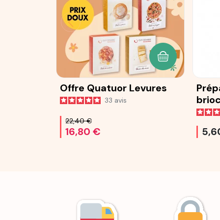
AJOUTER AU P
Offre Quatuor Levures
Prép
brio
33
avis
25 g
22,40 €
16,80 €
5,6