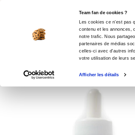
Rechercher
Team fan de cookies ?
Les cookies ce n'est pas q
contenu et les annonces, d
MOULES SILICONE
USTENSILES
ÉPICERIE
MIS
notre trafic. Nous partageo
partenaires de médias soci
Accueil
Épicerie en ligne
Arôme naturel fr
celles-ci avec d'autres inf
votre utilisation de leurs s
Produit indisponible
Afficher les détails