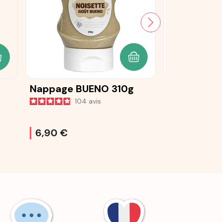
JOUTER AU PANIER
AJOUTER AU PANIER
Nappage BUENO 310g
Nappage g
104
avis
61
6,90 €
6,50 €