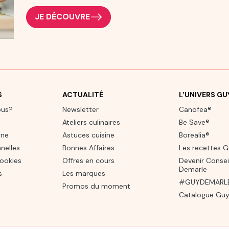
JE DÉCOUVRE
S
ACTUALITÉ
L'UNIVERS G
ous?
Newsletter
Canofea®
Ateliers culinaires
Be Save®
one
Astuces cuisine
Borealia®
nelles
Bonnes Affaires
Les recettes 
cookies
Offres en cours
Devenir Consei
Demarle
s
Les marques
#GUYDEMARLE 
Promos du moment
Catalogue Guy