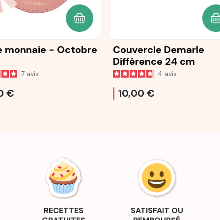
ANIER
AJOUTER AU PANIER
A
e monnaie - Octobre
Couvercle Demarle
Différence 24 cm
7
avis
4
avis
0 €
10,00 €
RECETTES
SATISFAIT OU