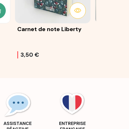
JOUTER AU PANIER
DÉTAILS
Carnet de note Liberty
La Babette
37
3,50 €
32,90 €
ASSISTANCE
ENTREPRISE