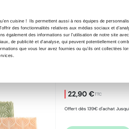
TROUVER UN·E CON
u'en cuisine ! Ils permettent aussi à nos équipes de personnalis
'offrir des fonctionnalités relatives aux médias sociaux et d'anal
E SOUS VIDE
MACHINE À CAFÉ
MACHINE À GLACE
N
ns également des informations sur l'utilisation de notre site ave
aux, de publicité et d'analyse, qui peuvent potentiellement comb
lisables à la cire d'abeille
ormations que vous leur avez fournies ou qu'ils ont collectées lo
ervices.
Feuilles d'emba
réutilisables à 
22,90 €
TTC
Offert dès 139€ d'achat Jusq