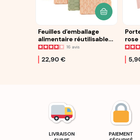
AJOUTER AU P
Feuilles d'emballage
Port
alimentaire réutilisables
rose
à la cire d'abeille
16
avis
22,90 €
5,9
LIVRAISON
PAIEMENT