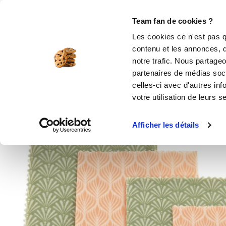
Rechercher
Team fan de cookies ?
Les cookies ce n'est pas q
contenu et les annonces, d
MOULES SILICONE
USTENSILES
ÉPICERIE
MIS
notre trafic. Nous partageo
partenaires de médias soci
Accueil
Feuilles d'emballage alimentaire réuti
celles-ci avec d'autres inf
votre utilisation de leurs s
Afficher les détails