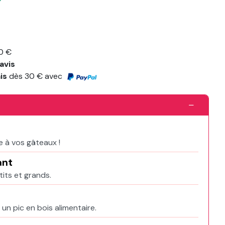
0 €
avis
ais
dès 30 € avec
 à vos gâteaux !
ant
tits et grands.
un pic en bois alimentaire.