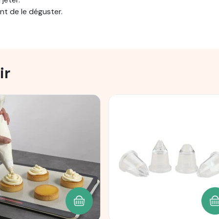
nt de le déguster.
ir
ANIER
AJOUTER AU PANIER
A