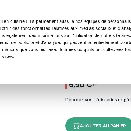
TROUVER UN·E CON
u'en cuisine ! Ils permettent aussi à nos équipes de personnalis
'offrir des fonctionnalités relatives aux médias sociaux et d'anal
E SOUS VIDE
MACHINE À CAFÉ
MACHINE À GLACE
N
ns également des informations sur l'utilisation de notre site ave
aux, de publicité et d'analyse, qui peuvent potentiellement comb
ougie XXL Corne de Licorne
ormations que vous leur avez fournies ou qu'ils ont collectées lo
ervices.
Bougie XXL Cor
6,90 €
TTC
Décorez vos pâtisseries et gâ
AJOUTER AU PANIER