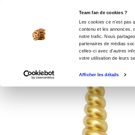
Rechercher
Team fan de cookies ?
Les cookies ce n'est pas q
contenu et les annonces, d
MOULES SILICONE
USTENSILES
ÉPICERIE
MIS
notre trafic. Nous partageo
partenaires de médias soci
Accueil
Ustensiles de cuisine
Décors
B
celles-ci avec d'autres inf
votre utilisation de leurs s
Afficher les détails