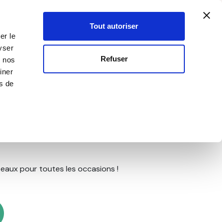
Créer un compte
Mon compte
SEILLER·ÈRE
0
Votre p
-
Inscription
Connexion
Tout autoriser
er le
yser
OUVEAUTÉS
OFFRES SPÉCIALES
Refuser
c nos
iner
rs de
ne de Licorne
teaux pour toutes les occasions !