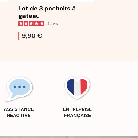
Lot de 3 pochoirs à
Tapis déco
gâteau
de Cœurs 
3
avis
31
9,90 €
23,90 €
ASSISTANCE
ENTREPRISE
RÉACTIVE
FRANÇAISE