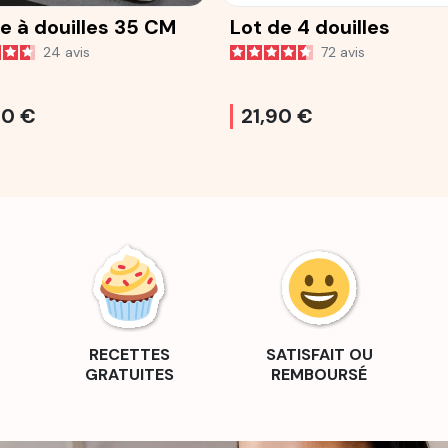
e à douilles 35 CM
Lot de 4 douilles
24
avis
72
avis
90 €
21,90 €
RECETTES
SATISFAIT OU
GRATUITES
REMBOURSÉ