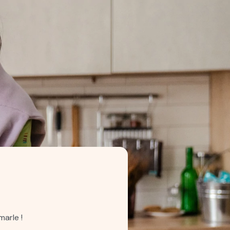
arle !