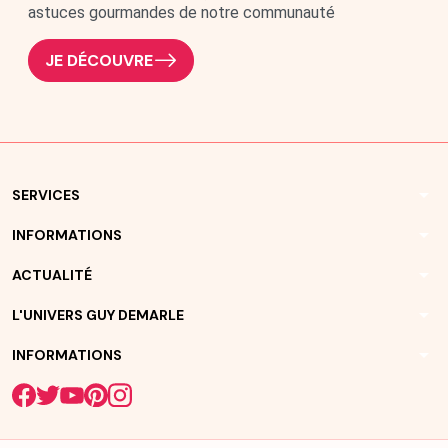
astuces gourmandes de notre communauté
JE DÉCOUVRE
arrow_drop_down
SERVICES
arrow_drop_down
INFORMATIONS
arrow_drop_down
ACTUALITÉ
arrow_drop_down
L'UNIVERS GUY DEMARLE
arrow_drop_down
INFORMATIONS