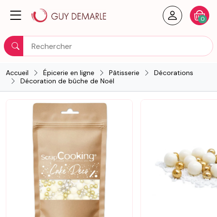
Créer un
Votre
0
Rechercher
Accueil
Épicerie en ligne
Pâtisserie
Décorations
Décoration de bûche de Noël