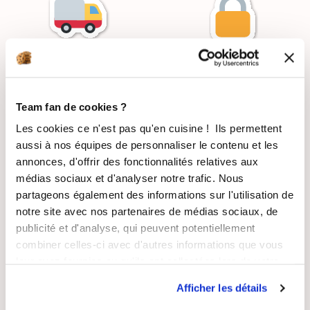
LIVRAISON
PAIEMENT
SUIVIE
SÉCURISÉ
Team fan de cookies ?
Les cookies ce n'est pas qu'en cuisine ! Ils permettent
aussi à nos équipes de personnaliser le contenu et les
annonces, d'offrir des fonctionnalités relatives aux
RECETTES
SATISFAIT OU
GRATUITES
REMBOURSÉ
médias sociaux et d'analyser notre trafic. Nous
partageons également des informations sur l'utilisation de
notre site avec nos partenaires de médias sociaux, de
publicité et d'analyse, qui peuvent potentiellement
combiner celles-ci avec d'autres informations que vous
leur avez fournies ou qu'ils ont collectées lors de votre
ASSISTANCE
ENTREPRISE
utilisation de leurs services.
RÉACTIVE
FRANÇAISE
Afficher les détails