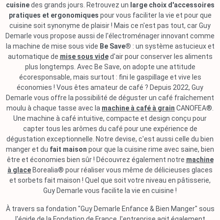
cuisine
des grands jours. Retrouvez un
large choix d'accessoires
pratiques et ergonomiques
pour vous faciliter la vie et pour que
cuisine soit synonyme de plaisir ! Mais ce n'est pas tout, car Guy
Demarle vous propose aussi de l'électroménager innovant comme
la machine de mise sous vide
Be Save®
: un système astucieux et
automatique de
mise sous vide
d'air pour conserver les aliments
plus longtemps. Avec Be Save, on adopte une attitude
écoresponsable, mais surtout : fini le gaspillage et vive les
économies ! Vous êtes amateur de café ? Depuis 2022, Guy
Demarle vous offre la possibilité de déguster un café fraîchement
moulu à chaque tasse avec la
machine à café à grain
CANOFEA®.
Une machine à café intuitive, compacte et design conçu pour
capter tous les arômes du café pour une expérience de
dégustation exceptionnelle. Notre devise, c'est aussi celle du bien
manger et du
fait maison
pour que la cuisine rime avec saine, bien
être et économies bien sûr ! Découvrez également notre
machine
à glace
Borealia® pour réaliser vous même de délicieuses glaces
et sorbets fait maison ! Quel que soit votre niveau en pâtisserie,
Guy Demarle vous facilite la vie en cuisine !
À travers sa fondation "Guy Demarle Enfance & Bien Manger" sous
l'égide de la Fondation de France, l'entreprise agit également