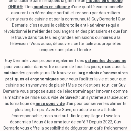
de la cuisine parmi lesquels la gamme de
moules en silicone
OHRA®
! Des
moules en silicone
d'une qualité exceptionnelle
assurant un démoulage parfait et reconnu par des milliers
d'amateurs de cuisine et par la communauté Guy Demarle ! Guy
Demarle, c'est aussi la célèbre
toile anti-adhérente
qui a
révolutionné le métier des boulangers et des pâtissiers et que l'on
retrouve dans toutes les grandes émissions culinaires à la
télévision ! Vous aussi, découvrez cette toile aux propriétés
uniques sans plus attendre.
Guy Demarle vous propose également des
ustensiles de cuisine
pour vous aider dans votre cuisine de tous les jours, mais aussi la
cuisine
des grands jours. Retrouvez un
large choix d'accessoires
pratiques et ergonomiques
pour vous faciliter la vie et pour que
cuisine soit synonyme de plaisir ! Mais ce n'est pas tout, car Guy
Demarle vous propose aussi de l'électroménager innovant comme
la machine de mise sous vide
Be Save®
: un système astucieux et
automatique de
mise sous vide
d'air pour conserver les aliments
plus longtemps. Avec Be Save, on adopte une attitude
écoresponsable, mais surtout : fini le gaspillage et vive les
économies ! Vous êtes amateur de café ? Depuis 2022, Guy
Demarle vous offre la possibilité de déguster un café fraîchement