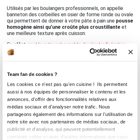
Utilisés par les boulangers professionnels, on appelle
banneton des corbeilles en osier de forme ronde ou ovale
qui permettent de donner à votre pâte à pain une
pousse
homogène ainsi qu’une croûte plus croustillante
et
une meilleure texture après cuisson.
En effet,
seul le rotin est capable de réguler l’aération
nécessaire et de compenser la perte d’humidité durant la
fermentation de la pâte
. Équipez-vous de
bannetons,
fabriqués de manière traditionnelle
, pour un
résultat digne d’un boulanger.
Team fan de cookies ?
Les cookies ce n'est pas qu'en cuisine ! Ils permettent
JE DÉCOUVRE
aussi à nos équipes de personnaliser le contenu et les
annonces, d'offrir des fonctionnalités relatives aux
médias sociaux et d'analyser notre trafic. Nous
La cuisson du pain à la
partageons également des informations sur l'utilisation de
maison
notre site avec nos partenaires de médias sociaux, de
publicité et d'analyse, qui peuvent potentiellement
combiner celles-ci avec d'autres informations que vous
Une fois votre pâte à pain maison préparé et levée, reste