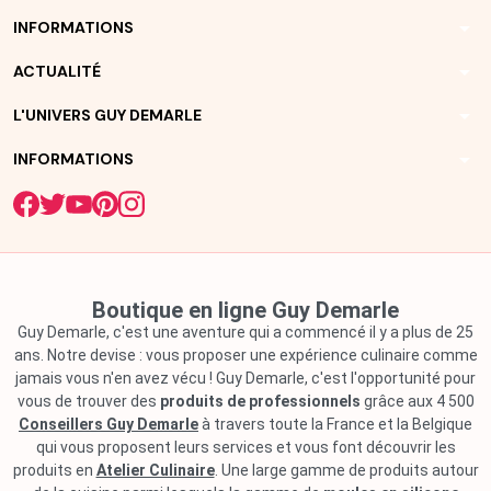
arrow_drop_down
INFORMATIONS
arrow_drop_down
ACTUALITÉ
arrow_drop_down
L'UNIVERS GUY DEMARLE
arrow_drop_down
INFORMATIONS
Boutique en ligne Guy Demarle
Guy Demarle, c'est une aventure qui a commencé il y a plus de 25
ans. Notre devise : vous proposer une expérience culinaire comme
jamais vous n'en avez vécu ! Guy Demarle, c'est l'opportunité pour
vous de trouver des
produits de professionnels
grâce aux 4 500
Conseillers Guy Demarle
à travers toute la France et la Belgique
qui vous proposent leurs services et vous font découvrir les
produits en
Atelier Culinaire
. Une large gamme de produits autour