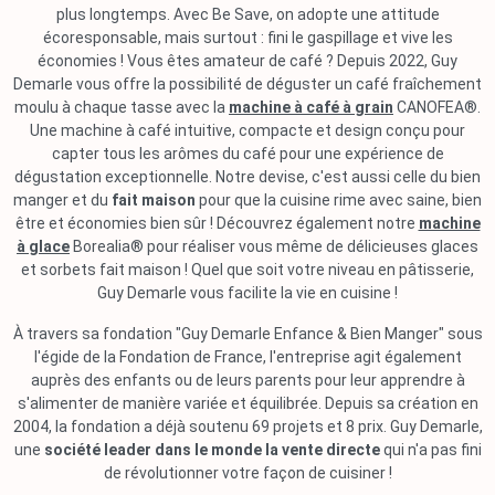
plus longtemps. Avec Be Save, on adopte une attitude
écoresponsable, mais surtout : fini le gaspillage et vive les
économies ! Vous êtes amateur de café ? Depuis 2022, Guy
Demarle vous offre la possibilité de déguster un café fraîchement
moulu à chaque tasse avec la
machine à café à grain
CANOFEA®.
Une machine à café intuitive, compacte et design conçu pour
capter tous les arômes du café pour une expérience de
dégustation exceptionnelle. Notre devise, c'est aussi celle du bien
manger et du
fait maison
pour que la cuisine rime avec saine, bien
être et économies bien sûr ! Découvrez également notre
machine
à glace
Borealia® pour réaliser vous même de délicieuses glaces
et sorbets fait maison ! Quel que soit votre niveau en pâtisserie,
Guy Demarle vous facilite la vie en cuisine !
À travers sa fondation "Guy Demarle Enfance & Bien Manger" sous
l'égide de la Fondation de France, l'entreprise agit également
auprès des enfants ou de leurs parents pour leur apprendre à
s'alimenter de manière variée et équilibrée. Depuis sa création en
2004, la fondation a déjà soutenu 69 projets et 8 prix. Guy Demarle,
une
société leader dans le monde la vente directe
qui n'a pas fini
de révolutionner votre façon de cuisiner !