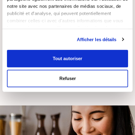
notre site avec nos partenaires de médias sociaux, de
publicité et d'analyse, qui peuvent potentiellement
combiner celles-ci avec d'autres informations que vous
leur avez fournies ou qu'ils ont collectées lors de votre
RECETTES
SATISFAIT OU
utilisation de leurs services.
Afficher les détails
GRATUITES
REMBOURSÉ
Tout autoriser
Refuser
ASSISTANCE
ENTREPRISE
RÉACTIVE
FRANÇAISE