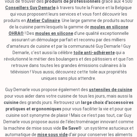
vous de trouver des
produits de professionnels
grâce aux 4 500
Conseillers Guy Demarle
à travers toute la France et la Belgique
qui vous proposent leurs services et vous font découvrir les
produits en
Atelier Culinaire
. Une large gamme de produits autour
de la cuisine parmi lesquels la gamme de
moules en silicone
OHRA®
! Des
moules en silicone
d'une qualité exceptionnelle
assurant un démoulage parfait et reconnu par des milliers
d'amateurs de cuisine et par la communauté Guy Demarle ! Guy
Demarle, c'est aussi la célèbre
toile anti-adhérente
qui a
révolutionné le métier des boulangers et des pâtissiers et que l'on
retrouve dans toutes les grandes émissions culinaires à la
télévision ! Vous aussi, découvrez cette toile aux propriétés
uniques sans plus attendre.
Guy Demarle vous propose également des
ustensiles de cuisine
pour vous aider dans votre cuisine de tous les jours, mais aussi la
cuisine
des grands jours. Retrouvez un
large choix d'accessoires
pratiques et ergonomiques
pour vous faciliter la vie et pour que
cuisine soit synonyme de plaisir ! Mais ce n'est pas tout, car Guy
Demarle vous propose aussi de l'électroménager innovant comme
la machine de mise sous vide
Be Save®
: un système astucieux et
automatique de
mise sous vide
d'air pour conserver les aliments