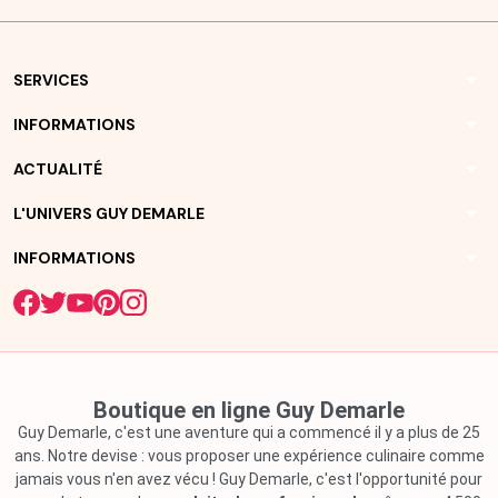
arrow_drop_down
SERVICES
arrow_drop_down
INFORMATIONS
arrow_drop_down
ACTUALITÉ
arrow_drop_down
L'UNIVERS GUY DEMARLE
arrow_drop_down
INFORMATIONS
Boutique en ligne Guy Demarle
Guy Demarle, c'est une aventure qui a commencé il y a plus de 25
ans. Notre devise : vous proposer une expérience culinaire comme
jamais vous n'en avez vécu ! Guy Demarle, c'est l'opportunité pour