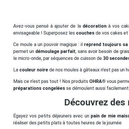
Avez-vous pensé à ajouter de la
décoration
à vos cake
envisageable ! Superposez les
couches
de vos cakes et l
Ce moule a un pouvoir magique : il
reprend toujours sa 
permet un
démoulage parfait
, sans avoir besoin de gra
le micro-onde, par séquences de cuisson de
30 seconde
La
couleur noire
de nos moules à gâteaux n'est pas un ha
Mais ce n’est pas tout ! Nos produits
OHRA®
vous perme
préparations congelées
se démoulent aussi facilement 
Découvrez des 
Égayez vos petits déjeuners avec un
pain de mie mais
réaliser des petits plats à toutes heures de la journée.