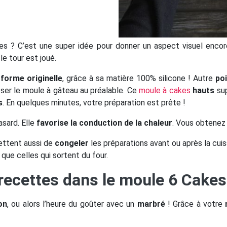
s ? C’est une super idée pour donner un aspect visuel enco
e tour est joué.
forme originelle
, grâce à sa matière 100% silicone ! Autre
poi
isser le moule à gâteau au préalable. Ce
moule à cakes
hauts
sup
s
. En quelques minutes, votre préparation est prête !
sard. Elle
favorise la conduction de la chaleur
. Vous obtenez 
ttent aussi de
congeler
les préparations avant ou après la cui
que celles qui sortent du four.
recettes dans le moule 6 Cak
on
, ou alors l’heure du goûter avec un
marbré
! Grâce à votre