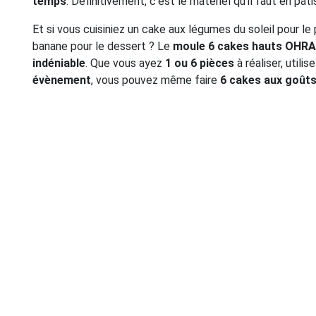
temps
. Définitivement, c’est le matériel qu’il faut en pâti
Et si vous cuisiniez un cake aux légumes du soleil pour le
banane pour le dessert ? Le
moule 6 cakes hauts
OHRA
indéniable
. Que vous ayez
1 ou 6 pièces
à réaliser, utili
évènement
, vous pouvez même faire
6 cakes aux goûts