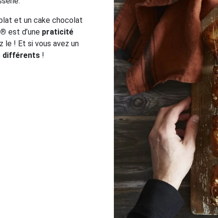
sserie.
 plat et un cake chocolat
®
est d’une
praticité
sez le ! Et si vous avez un
 différents
!