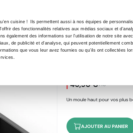
TROUVER UN·E CON
u'en cuisine ! Ils permettent aussi à nos équipes de personnalis
'offrir des fonctionnalités relatives aux médias sociaux et d'anal
E SOUS VIDE
MACHINE À CAFÉ
MACHINE À GLACE
N
ns également des informations sur l'utilisation de notre site ave
aux, de publicité et d'analyse, qui peuvent potentiellement comb
le 6 Cakes Hauts OHRA®
ormations que vous leur avez fournies ou qu'ils ont collectées lo
ervices.
Moule 6 Cakes
68
avis
46,90 €
TTC
Un moule haut pour vos plus b
AJOUTER AU PANIER