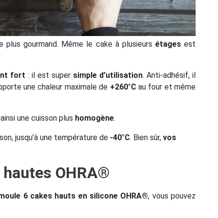
re plus gourmand. Même le cake à plusieurs
étages
est
nt fort
: il est super
simple d’utilisation
. Anti-adhésif, il
porte une chaleur maximale de
+260°C
au four et même
ainsi une cuisson plus
homogène
.
sson, jusqu’à une température de
-40°C
. Bien sûr,
vos
es hautes OHRA®
moule 6 cakes hauts en silicone
OHRA
®
, vous pouvez