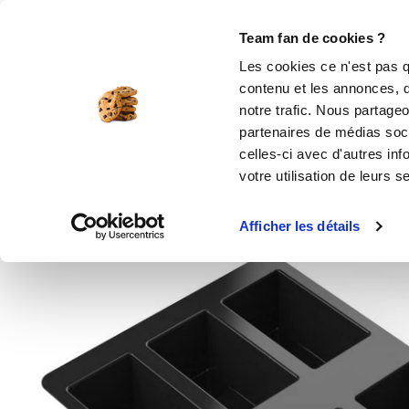
Rechercher
Team fan de cookies ?
Les cookies ce n'est pas q
contenu et les annonces, d
MOULES SILICONE
USTENSILES
ÉPICERIE
MIS
notre trafic. Nous partageo
partenaires de médias soci
Accueil
Par marque
Moules OHRA®
Mou
celles-ci avec d'autres inf
votre utilisation de leurs s
Afficher les détails