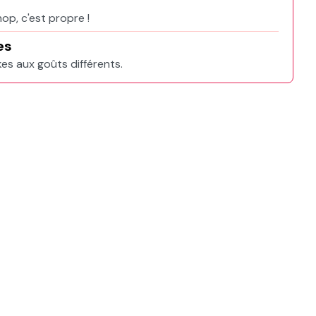
hop, c'est propre !
es
kes aux goûts différents.