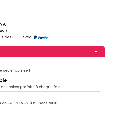
0 €
avis
ais
dès 30 € avec
e
e seule fournée !
ble
 des cakes parfaits à chaque fois.
de -40°C à +260°C sans faillir.