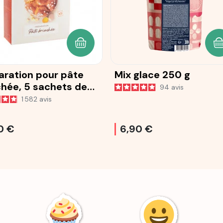
ANIER
AJOUTER AU PANIER
A
aration pour pâte
Mix glace 250 g
chée, 5 sachets de
94
avis
1 582
avis
0 €
6,90 €