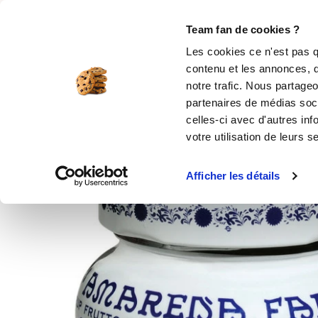
Rechercher
Team fan de cookies ?
Les cookies ce n'est pas q
contenu et les annonces, d
MOULES SILICONE
USTENSILES
ÉPICERIE
MIS
notre trafic. Nous partageo
partenaires de médias soci
Accueil
Épicerie en ligne
Cerises Amaréna
celles-ci avec d'autres inf
votre utilisation de leurs s
Afficher les détails