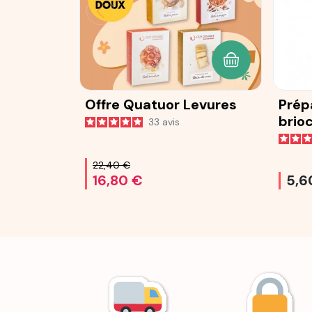
AJOUTER AU P
Offre Quatuor Levures
Prép
brio
33
avis
25 g
22,40 €
16,80 €
5,6