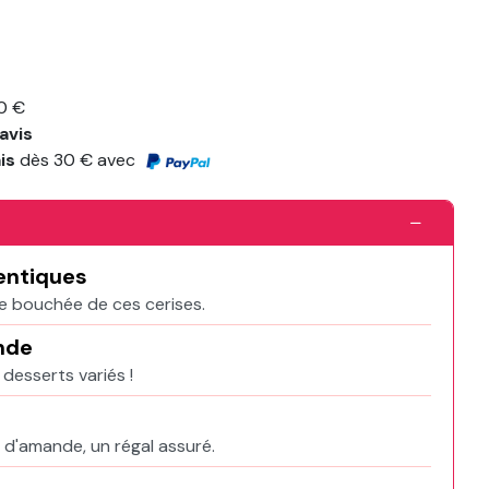
0 €
avis
ais
dès 30 € avec
hentiques
ue bouchée de ces cerises.
nde
desserts variés !
t d'amande, un régal assuré.