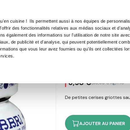
TROUVER UN·E CON
u'en cuisine ! Ils permettent aussi à nos équipes de personnalis
'offrir des fonctionnalités relatives aux médias sociaux et d'anal
E SOUS VIDE
MACHINE À CAFÉ
MACHINE À GLACE
N
ns également des informations sur l'utilisation de notre site ave
aux, de publicité et d'analyse, qui peuvent potentiellement comb
 230 g
ormations que vous leur avez fournies ou qu'ils ont collectées lo
ervices.
Cerises Amaré
31
avis
8,50 €
(30,00 € Kg)
TTC
De petites cerises griottes sa
AJOUTER AU PANIER