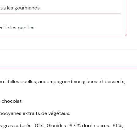
tous les gourmands.
lle les papilles.
ent telles quelles, accompagnent vos glaces et desserts,
u chocolat.
anthocyanes extraits de végétaux.
 gras saturés : 0 % ; Glucides : 67 % dont sucres : 61 %;