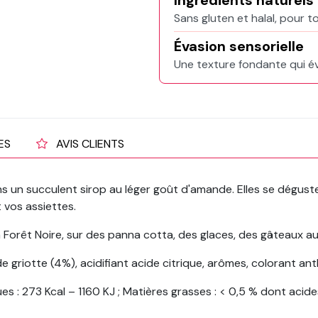
Ingrédients naturels
Sans gluten et halal, pour 
Évasion sensorielle
Une texture fondante qui évei
ES
AVIS CLIENTS
s un succulent sirop au léger goût d'amande. Elles se dégust
 vos assiettes.
a Forêt Noire, sur des panna cotta, des glaces, des gâteaux a
s de griotte (4%), acidifiant acide citrique, arômes, colorant 
es : 273 Kcal – 1160 KJ ; Matières grasses : < 0,5 % dont acides