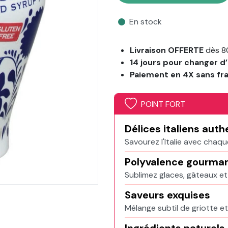
En stock
Livraison OFFERTE
dès 8
14 jours pour changer d’
Paiement en 4X sans fr
POINT FORT
Délices italiens aut
Savourez l'Italie avec chaq
Polyvalence gourma
Sublimez glaces, gâteaux et 
Saveurs exquises
Mélange subtil de griotte e