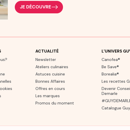
JE DÉCOUVRE
S
ACTUALITÉ
L'UNIVERS G
ous?
Newsletter
Canofea®
Ateliers culinaires
Be Save®
one
Astuces cuisine
Borealia®
nelles
Bonnes Affaires
Les recettes 
cookies
Offres en cours
Devenir Consei
Demarle
s
Les marques
#GUYDEMARLE 
Promos du moment
Catalogue Guy