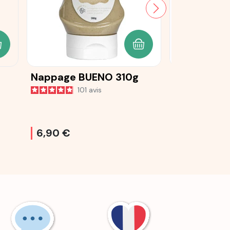
JOUTER AU PANIER
AJOUTER AU PANIER
Nappage BUENO 310g
Nappage g
101
avis
5
6,90 €
6,50 €