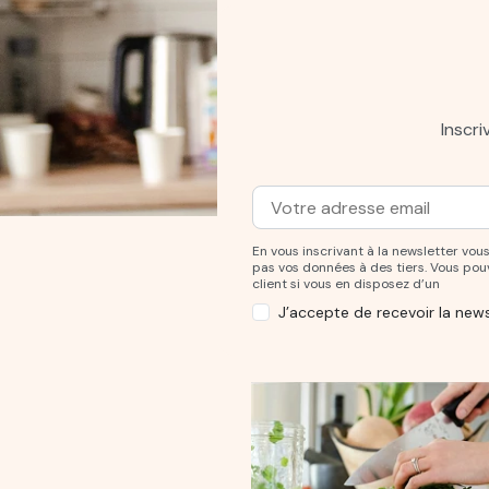
Inscr
Adresse mail
Entrez votre adresse mail po
En vous inscrivant à la newsletter v
pas vos données à des tiers. Vous po
client si vous en disposez d’un
J’accepte de recevoir la news