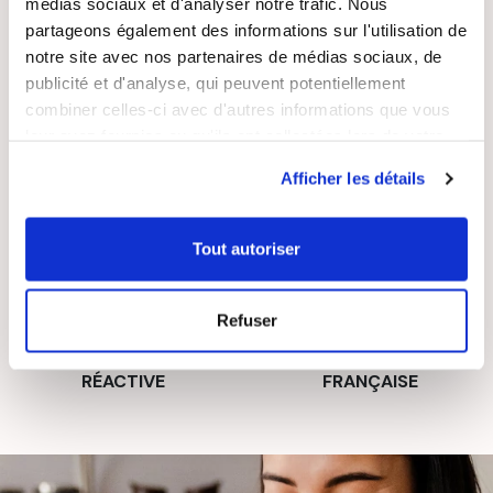
médias sociaux et d'analyser notre trafic. Nous
partageons également des informations sur l'utilisation de
LIVRAISON
PAIEMENT
SUIVIE
SÉCURISÉ
notre site avec nos partenaires de médias sociaux, de
publicité et d'analyse, qui peuvent potentiellement
combiner celles-ci avec d'autres informations que vous
leur avez fournies ou qu'ils ont collectées lors de votre
utilisation de leurs services.
Afficher les détails
RECETTES
SATISFAIT OU
GRATUITES
REMBOURSÉ
Tout autoriser
Refuser
ASSISTANCE
ENTREPRISE
RÉACTIVE
FRANÇAISE