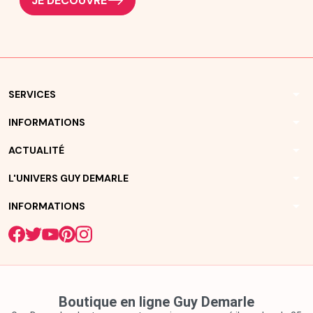
JE DÉCOUVRE
arrow_drop_down
SERVICES
arrow_drop_down
INFORMATIONS
arrow_drop_down
ACTUALITÉ
arrow_drop_down
L'UNIVERS GUY DEMARLE
arrow_drop_down
INFORMATIONS
Boutique en ligne Guy Demarle