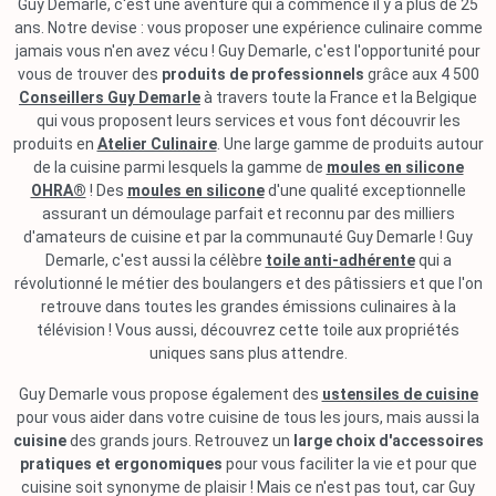
Guy Demarle, c'est une aventure qui a commencé il y a plus de 25
ans. Notre devise : vous proposer une expérience culinaire comme
jamais vous n'en avez vécu ! Guy Demarle, c'est l'opportunité pour
vous de trouver des
produits de professionnels
grâce aux 4 500
Conseillers Guy Demarle
à travers toute la France et la Belgique
qui vous proposent leurs services et vous font découvrir les
produits en
Atelier Culinaire
. Une large gamme de produits autour
de la cuisine parmi lesquels la gamme de
moules en silicone
OHRA®
! Des
moules en silicone
d'une qualité exceptionnelle
assurant un démoulage parfait et reconnu par des milliers
d'amateurs de cuisine et par la communauté Guy Demarle ! Guy
Demarle, c'est aussi la célèbre
toile anti-adhérente
qui a
révolutionné le métier des boulangers et des pâtissiers et que l'on
retrouve dans toutes les grandes émissions culinaires à la
télévision ! Vous aussi, découvrez cette toile aux propriétés
uniques sans plus attendre.
Guy Demarle vous propose également des
ustensiles de cuisine
pour vous aider dans votre cuisine de tous les jours, mais aussi la
cuisine
des grands jours. Retrouvez un
large choix d'accessoires
pratiques et ergonomiques
pour vous faciliter la vie et pour que
cuisine soit synonyme de plaisir ! Mais ce n'est pas tout, car Guy