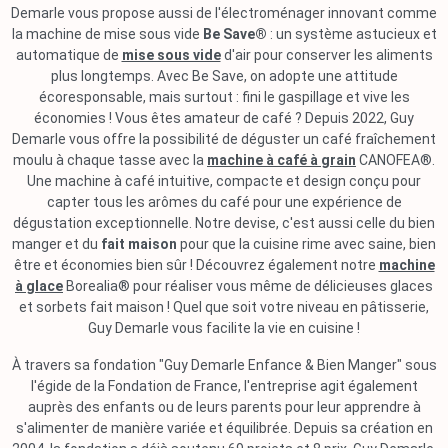
Demarle vous propose aussi de l'électroménager innovant comme
la machine de mise sous vide
Be Save®
: un système astucieux et
automatique de
mise sous vide
d'air pour conserver les aliments
plus longtemps. Avec Be Save, on adopte une attitude
écoresponsable, mais surtout : fini le gaspillage et vive les
économies ! Vous êtes amateur de café ? Depuis 2022, Guy
Demarle vous offre la possibilité de déguster un café fraîchement
moulu à chaque tasse avec la
machine à café à grain
CANOFEA®.
Une machine à café intuitive, compacte et design conçu pour
capter tous les arômes du café pour une expérience de
dégustation exceptionnelle. Notre devise, c'est aussi celle du bien
manger et du
fait maison
pour que la cuisine rime avec saine, bien
être et économies bien sûr ! Découvrez également notre
machine
à glace
Borealia® pour réaliser vous même de délicieuses glaces
et sorbets fait maison ! Quel que soit votre niveau en pâtisserie,
Guy Demarle vous facilite la vie en cuisine !
À travers sa fondation "Guy Demarle Enfance & Bien Manger" sous
l'égide de la Fondation de France, l'entreprise agit également
auprès des enfants ou de leurs parents pour leur apprendre à
s'alimenter de manière variée et équilibrée. Depuis sa création en