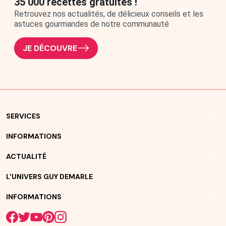
35 000 recettes gratuites !
Retrouvez nos actualités, de délicieux conseils et les
astuces gourmandes de notre communauté
JE DÉCOUVRE
arrow_drop_down
SERVICES
arrow_drop_down
INFORMATIONS
arrow_drop_down
ACTUALITÉ
arrow_drop_down
L'UNIVERS GUY DEMARLE
arrow_drop_down
INFORMATIONS