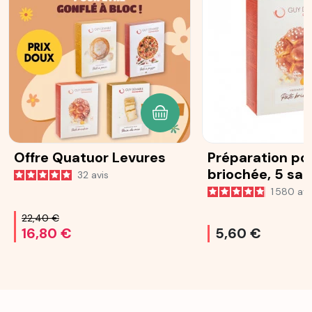
AJOUTER AU PANIER
Offre Quatuor Levures
Préparation po
briochée, 5 sa
32
avis
25 g
1 580
avi
22,40 €
16,80 €
5,60 €