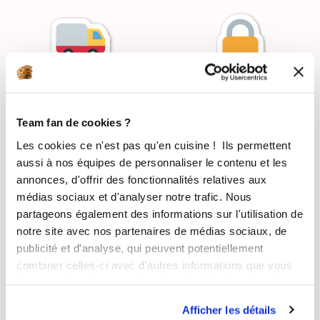
LIVRAISON
PAIEMENT
SUIVIE
SÉCURISÉ
Team fan de cookies ?
Les cookies ce n'est pas qu'en cuisine ! Ils permettent
aussi à nos équipes de personnaliser le contenu et les
annonces, d'offrir des fonctionnalités relatives aux
RECETTES
SATISFAIT OU
médias sociaux et d'analyser notre trafic. Nous
GRATUITES
REMBOURSÉ
partageons également des informations sur l'utilisation de
notre site avec nos partenaires de médias sociaux, de
publicité et d'analyse, qui peuvent potentiellement
combiner celles-ci avec d'autres informations que vous
leur avez fournies ou qu'ils ont collectées lors de votre
utilisation de leurs services.
ASSISTANCE
ENTREPRISE
Afficher les détails
RÉACTIVE
FRANÇAISE