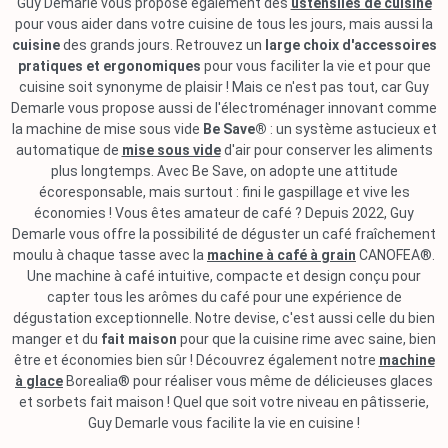
Guy Demarle vous propose également des
ustensiles de cuisine
pour vous aider dans votre cuisine de tous les jours, mais aussi la
cuisine
des grands jours. Retrouvez un
large choix d'accessoires
pratiques et ergonomiques
pour vous faciliter la vie et pour que
cuisine soit synonyme de plaisir ! Mais ce n'est pas tout, car Guy
Demarle vous propose aussi de l'électroménager innovant comme
la machine de mise sous vide
Be Save®
: un système astucieux et
automatique de
mise sous vide
d'air pour conserver les aliments
plus longtemps. Avec Be Save, on adopte une attitude
écoresponsable, mais surtout : fini le gaspillage et vive les
économies ! Vous êtes amateur de café ? Depuis 2022, Guy
Demarle vous offre la possibilité de déguster un café fraîchement
moulu à chaque tasse avec la
machine à café à grain
CANOFEA®.
Une machine à café intuitive, compacte et design conçu pour
capter tous les arômes du café pour une expérience de
dégustation exceptionnelle. Notre devise, c'est aussi celle du bien
manger et du
fait maison
pour que la cuisine rime avec saine, bien
être et économies bien sûr ! Découvrez également notre
machine
à glace
Borealia® pour réaliser vous même de délicieuses glaces
et sorbets fait maison ! Quel que soit votre niveau en pâtisserie,
Guy Demarle vous facilite la vie en cuisine !