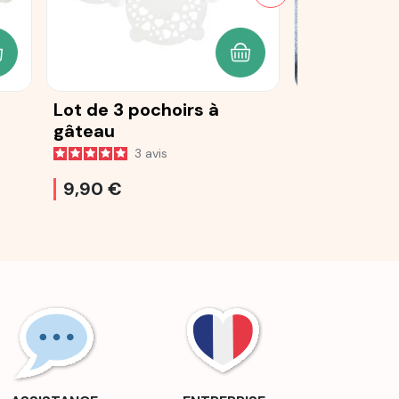
JOUTER AU PANIER
AJOUTER AU PANIER
Lot de 3 pochoirs à
Tapis déco
gâteau
de Cœurs 
3
avis
31
9,90 €
23,90 €