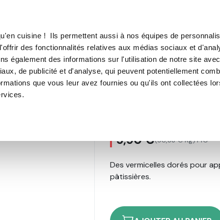
TROUVER UN·E CON
u'en cuisine ! Ils permettent aussi à nos équipes de personnalis
'offrir des fonctionnalités relatives aux médias sociaux et d'anal
E SOUS VIDE
MACHINE À CAFÉ
MACHINE À GLACE
N
ns également des informations sur l'utilisation de notre site ave
aux, de publicité et d'analyse, qui peuvent potentiellement comb
écors sucrés "Vermicelles dorés" 60g
ormations que vous leur avez fournies ou qu'ils ont collectées lo
ervices.
Décors sucrés 
1
avis
5,90 €
(98,33 € Kg)
TTC
Des vermicelles dorés pour ap
pâtissières.