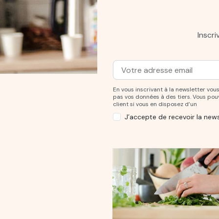
Inscr
Adresse mail
Entrez votre adresse mail po
En vous inscrivant à la newsletter v
pas vos données à des tiers. Vous po
client si vous en disposez d’un
J’accepte de recevoir la news