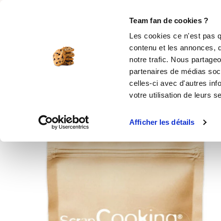
Rechercher
Team fan de cookies ?
Les cookies ce n'est pas q
contenu et les annonces, d
MOULES SILICONE
USTENSILES
ÉPICERIE
MIS
notre trafic. Nous partageo
partenaires de médias soci
Accueil
Ustensiles de cuisine
Décors
D
celles-ci avec d'autres inf
votre utilisation de leurs s
Afficher les détails