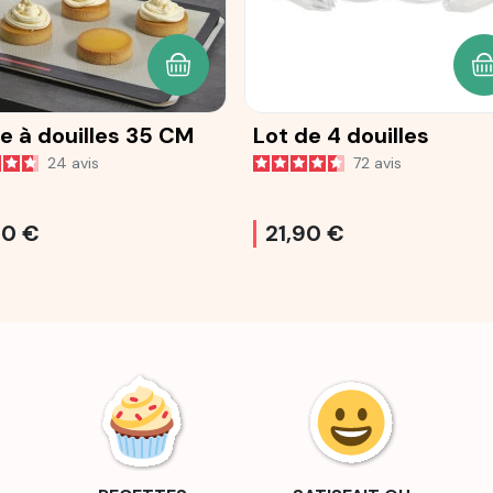
ANIER
AJOUTER AU PANIER
A
e à douilles 35 CM
Lot de 4 douilles
24
avis
72
avis
90 €
21,90 €