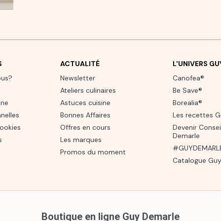
S
ACTUALITÉ
L'UNIVERS G
ous?
Newsletter
Canofea®
Ateliers culinaires
Be Save®
one
Astuces cuisine
Borealia®
nelles
Bonnes Affaires
Les recettes 
cookies
Offres en cours
Devenir Consei
Demarle
s
Les marques
#GUYDEMARLE 
Promos du moment
Catalogue Guy
Boutique en ligne Guy Demarle