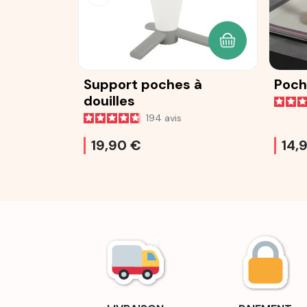
AJOUTER AU P
Support poches à
Poch
douilles
194
avis
19,90 €
14,