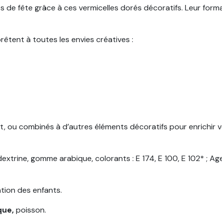
de fête grâce à ces vermicelles dorés décoratifs. Leur format 
rêtent à toutes les envies créatives :
ret, ou combinés à d’autres éléments décoratifs pour enrichir v
dextrine, gomme arabique, colorants : E 174, E 100, E 102* ; A
ention des enfants.
oque,
poisson.