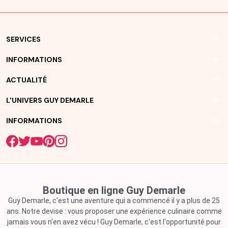
arrow_drop_down
SERVICES
arrow_drop_down
INFORMATIONS
arrow_drop_down
ACTUALITÉ
arrow_drop_down
L'UNIVERS GUY DEMARLE
arrow_drop_down
INFORMATIONS
Boutique en ligne Guy Demarle
Guy Demarle, c'est une aventure qui a commencé il y a plus de 25
ans. Notre devise : vous proposer une expérience culinaire comme
jamais vous n'en avez vécu ! Guy Demarle, c'est l'opportunité pour