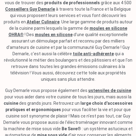
vous de trouver des
produits de professionnels
grâce aux 4 500
Conseillers Guy Demarle
à travers toute la France et la Belgique
qui vous proposent leurs services et vous font découvrir les
produits en
Atelier Culinaire
. Une large gamme de produits autour
de la cuisine parmi lesquels la gamme de
moules en silicone
OHRA®
! Des
moules en silicone
d'une qualité exceptionnelle
assurant un démoulage parfait et reconnu par des milliers
d'amateurs de cuisine et par la communauté Guy Demarle ! Guy
Demarle, c'est aussi la célèbre
toile anti-adhérente
qui a
révolutionné le métier des boulangers et des pâtissiers et que l'on
retrouve dans toutes les grandes émissions culinaires à la
télévision ! Vous aussi, découvrez cette toile aux propriétés
uniques sans plus attendre.
Guy Demarle vous propose également des
ustensiles de cuisine
pour vous aider dans votre cuisine de tous les jours, mais aussi la
cuisine
des grands jours. Retrouvez un
large choix d'accessoires
pratiques et ergonomiques
pour vous faciliter la vie et pour que
cuisine soit synonyme de plaisir ! Mais ce n'est pas tout, car Guy
Demarle vous propose aussi de l'électroménager innovant comme
la machine de mise sous vide
Be Save®
: un système astucieux et
automatique de
mise sous vide
d'air pour conserver les aliments