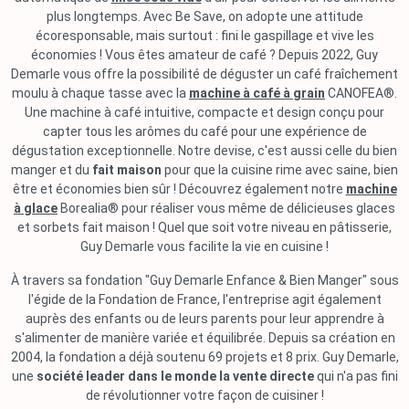
plus longtemps. Avec Be Save, on adopte une attitude
écoresponsable, mais surtout : fini le gaspillage et vive les
économies ! Vous êtes amateur de café ? Depuis 2022, Guy
Demarle vous offre la possibilité de déguster un café fraîchement
moulu à chaque tasse avec la
machine à café à grain
CANOFEA®.
Une machine à café intuitive, compacte et design conçu pour
capter tous les arômes du café pour une expérience de
dégustation exceptionnelle. Notre devise, c'est aussi celle du bien
manger et du
fait maison
pour que la cuisine rime avec saine, bien
être et économies bien sûr ! Découvrez également notre
machine
à glace
Borealia® pour réaliser vous même de délicieuses glaces
et sorbets fait maison ! Quel que soit votre niveau en pâtisserie,
Guy Demarle vous facilite la vie en cuisine !
À travers sa fondation "Guy Demarle Enfance & Bien Manger" sous
l'égide de la Fondation de France, l'entreprise agit également
auprès des enfants ou de leurs parents pour leur apprendre à
s'alimenter de manière variée et équilibrée. Depuis sa création en
2004, la fondation a déjà soutenu 69 projets et 8 prix. Guy Demarle,
une
société leader dans le monde la vente directe
qui n'a pas fini
de révolutionner votre façon de cuisiner !