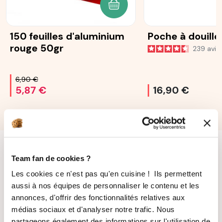
AJOUTER AU PANIER
150 feuilles d'aluminium
Poche à douille
rouge 50gr
239
avis
6,90 €
5,87 €
16,90 €
Team fan de cookies ?
Les cookies ce n'est pas qu'en cuisine ! Ils permettent
aussi à nos équipes de personnaliser le contenu et les
annonces, d'offrir des fonctionnalités relatives aux
LIVRAISON
PAIEMENT
médias sociaux et d'analyser notre trafic. Nous
SUIVIE
SÉCURISÉ
partageons également des informations sur l'utilisation de