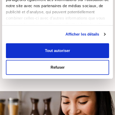
notre site avec nos partenaires de médias sociaux, de
publicité et d'analyse, qui peuvent potentiellement
combiner celles-ci avec d'autres informations que vous
leur avez fournies ou qu'ils ont collectées lors de votre
utilisation de leurs services.
RECETTES
SATISFAIT OU
Afficher les détails
GRATUITES
REMBOURSÉ
Tout autoriser
Refuser
ASSISTANCE
ENTREPRISE
RÉACTIVE
FRANÇAISE