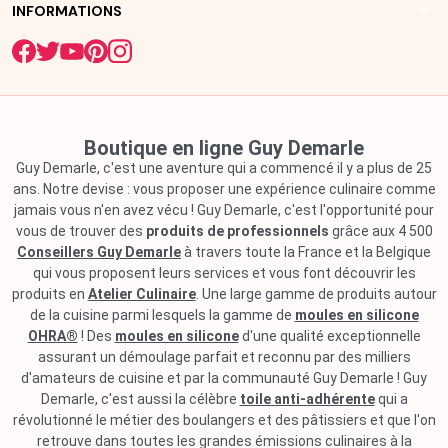
arrow_drop_down
INFORMATIONS
Boutique en ligne Guy Demarle
Guy Demarle, c'est une aventure qui a commencé il y a plus de 25
ans. Notre devise : vous proposer une expérience culinaire comme
jamais vous n'en avez vécu ! Guy Demarle, c'est l'opportunité pour
vous de trouver des
produits de professionnels
grâce aux 4 500
Conseillers Guy Demarle
à travers toute la France et la Belgique
qui vous proposent leurs services et vous font découvrir les
produits en
Atelier Culinaire
. Une large gamme de produits autour
de la cuisine parmi lesquels la gamme de
moules en silicone
OHRA®
! Des
moules en silicone
d'une qualité exceptionnelle
assurant un démoulage parfait et reconnu par des milliers
d'amateurs de cuisine et par la communauté Guy Demarle ! Guy
Demarle, c'est aussi la célèbre
toile anti-adhérente
qui a
révolutionné le métier des boulangers et des pâtissiers et que l'on
retrouve dans toutes les grandes émissions culinaires à la