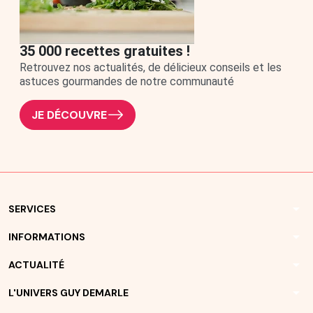
35 000 recettes gratuites !
Retrouvez nos actualités, de délicieux conseils et les
astuces gourmandes de notre communauté
JE DÉCOUVRE
arrow_drop_down
SERVICES
arrow_drop_down
INFORMATIONS
arrow_drop_down
ACTUALITÉ
arrow_drop_down
L'UNIVERS GUY DEMARLE