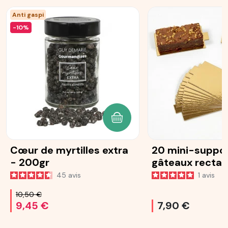
Anti gaspi
-10%
AJOUTER AU PANIER
Cœur de myrtilles extra
20 mini-suppor
- 200gr
gâteaux rectan
dorés
45
avis
1
avis
10,50 €
9,45 €
7,90 €