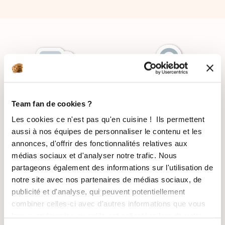
LIVRAISON
PAIEMENT
Team fan de cookies ?
SUIVIE
SÉCURISÉ
Les cookies ce n'est pas qu'en cuisine ! Ils permettent
aussi à nos équipes de personnaliser le contenu et les
annonces, d'offrir des fonctionnalités relatives aux
médias sociaux et d'analyser notre trafic. Nous
partageons également des informations sur l'utilisation de
RECETTES
SATISFAIT OU
notre site avec nos partenaires de médias sociaux, de
GRATUITES
REMBOURSÉ
publicité et d'analyse, qui peuvent potentiellement
combiner celles-ci avec d'autres informations que vous
leur avez fournies ou qu'ils ont collectées lors de votre