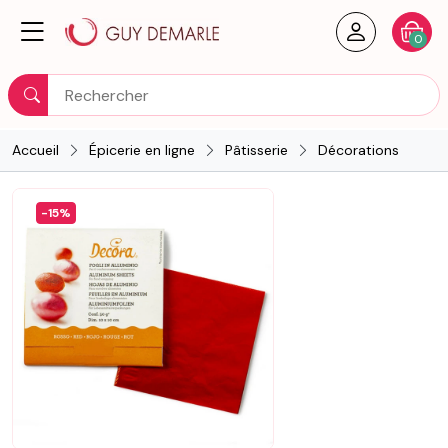
Créer un
Votre
0
Rechercher
Accueil
Épicerie en ligne
Pâtisserie
Décorations
-15%